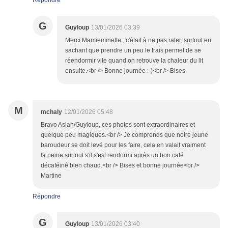
Répondre
G
Guyloup
13/01/2026 03:39
Merci Mamieminette ; c'était à ne pas rater, surtout en
sachant que prendre un peu le frais permet de se
réendormir vite quand on retrouve la chaleur du lit
ensuite.<br /> Bonne journée :-)<br /> Bises
M
mchaly
12/01/2026 05:48
Bravo Aslan/Guyloup, ces photos sont extraordinaires et
quelque peu magiques.<br /> Je comprends que notre jeune
baroudeur se doit levé pour les faire, cela en valait vraiment
la peine surtout s'il s'est rendormi après un bon café
décaféiné bien chaud.<br /> Bises et bonne journée<br />
Martine
Répondre
G
Guyloup
13/01/2026 03:40