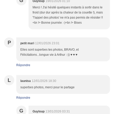
G
Guyloup
19/01/2026 01:10
Merci ! J'ai hésité quelques instants à sortir dans le
froid (dur dur après la chaleur de la couette !), mais
"l'appel des photos' ne m'a pas permis de résister !!
<br /> Bonne journée :-)<br /> Bises
P
petit mari
12/01/2026 23:01
Elles sont superbes tes photos, BRAVO, et
Félicitations...longue vie à Arthur :-)) ♥ ♥ ♥
Répondre
L
launisa
12/01/2026 18:30
superbes photos, merci pour le partage
Répondre
G
Guyloup
13/01/2026 03:31