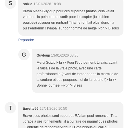
S
soizic
12/01/2026 18:08
Bravo Alsan/Guyloup pour ces superbes photos, cela valait
vraiment la peine de ressortir pour les capter (tu es bien
équipée) et super en rentrant Tina ne ronflait plus, donc il a
pu s'endormir ! sympa leur bonhomme de neige !<br /> Bisous
Répondre
G
Guyloup
13/01/2026 03:36
Merci Soizic !<br /> Pour l'équipement, tu sais, avant
je faisais de la vraie photo, avec une carte
professionnelle (avant de tomber dans la marmite de
la couture et des poupées... et de la retraite !).<br />
Bonne journée :-)<br /> Bises
T
tigrette56
12/01/2026 10:50
Bravo , ces photos sont superbes !! Aslan peut remercier Tina
, grâce à ses ronflements , il a pu faire de magnifiques photos
. Contente de rencontrer Arthur !! Gros bisous du caillou .