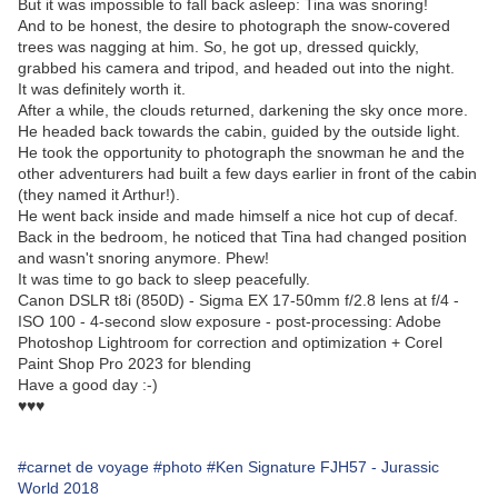
But it was impossible to fall back asleep: Tina was snoring!
And to be honest, the desire to photograph the snow-covered
trees was nagging at him. So, he got up, dressed quickly,
grabbed his camera and tripod, and headed out into the night.
It was definitely worth it.
After a while, the clouds returned, darkening the sky once more.
He headed back towards the cabin, guided by the outside light.
He took the opportunity to photograph the snowman he and the
other adventurers had built a few days earlier in front of the cabin
(they named it Arthur!).
He went back inside and made himself a nice hot cup of decaf.
Back in the bedroom, he noticed that Tina had changed position
and wasn't snoring anymore. Phew!
It was time to go back to sleep peacefully.
Canon DSLR t8i (850D) - Sigma EX 17-50mm f/2.8 lens at f/4 -
ISO 100 - 4-second slow exposure - post-processing: Adobe
Photoshop Lightroom for correction and optimization + Corel
Paint Shop Pro 2023 for blending
Have a good day :-)
♥♥♥
#carnet de voyage
#photo
#Ken Signature FJH57 - Jurassic
World 2018