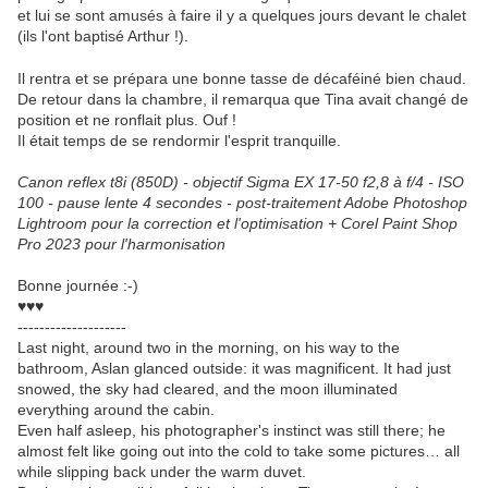
et lui se sont amusés à faire il y a quelques jours devant le chalet
(ils l'ont baptisé Arthur !).
Il rentra et se prépara une bonne tasse de décaféiné bien chaud.
De retour dans la chambre, il remarqua que Tina avait changé de
position et ne ronflait plus. Ouf !
Il était temps de se rendormir l'esprit tranquille.
Canon reflex t8i (850D) - objectif Sigma EX 17-50 f2,8 à f/4 - ISO
100 - pause lente 4 secondes - post-traitement Adobe Photoshop
Lightroom pour la correction et l'optimisation + Corel Paint Shop
Pro 2023 pour l'harmonisation
Bonne journée :-)
♥♥♥
--------------------
Last night, around two in the morning, on his way to the
bathroom, Aslan glanced outside: it was magnificent. It had just
snowed, the sky had cleared, and the moon illuminated
everything around the cabin.
Even half asleep, his photographer's instinct was still there; he
almost felt like going out into the cold to take some pictures… all
while slipping back under the warm duvet.