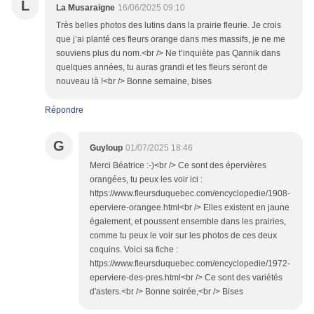
L
La Musaraigne
16/06/2025 09:10
Très belles photos des lutins dans la prairie fleurie. Je crois
que j’ai planté ces fleurs orange dans mes massifs, je ne me
souviens plus du nom.<br /> Ne t’inquiète pas Qannik dans
quelques années, tu auras grandi et les fleurs seront de
nouveau là !<br /> Bonne semaine, bises
Répondre
G
Guyloup
01/07/2025 18:46
Merci Béatrice :-)<br /> Ce sont des épervières
orangées, tu peux les voir ici :
https://www.fleursduquebec.com/encyclopedie/1908-
eperviere-orangee.html<br /> Elles existent en jaune
également, et poussent ensemble dans les prairies,
comme tu peux le voir sur les photos de ces deux
coquins. Voici sa fiche :
https://www.fleursduquebec.com/encyclopedie/1972-
eperviere-des-pres.html<br /> Ce sont des variétés
d'asters.<br /> Bonne soirée,<br /> Bises