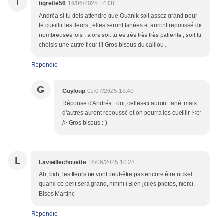
T
tigrette56
16/06/2025 14:08
Andréa si tu dois attendre que Quanik soit assez grand pour
te cueillir les fleurs , elles seront fanées et auront repoussé de
nombreuses fois , alors soit tu es très très très patiente , soit tu
choisis une autre fleur !!! Gros bisous du caillou .
Répondre
G
Guyloup
01/07/2025 18:40
Réponse d'Andréa : oui, celles-ci auront fané, mais
d'autres auront repoussé et on pourra les cueillir !<br
/> Gros bisous :-)
L
Lavieillechouette
16/06/2025 10:28
Ah, bah, les fleurs ne vont peut-être pas encore être nickel
quand ce petit sera grand, hihihi ! Bien jolies photos, merci.
Bises Martine
Répondre