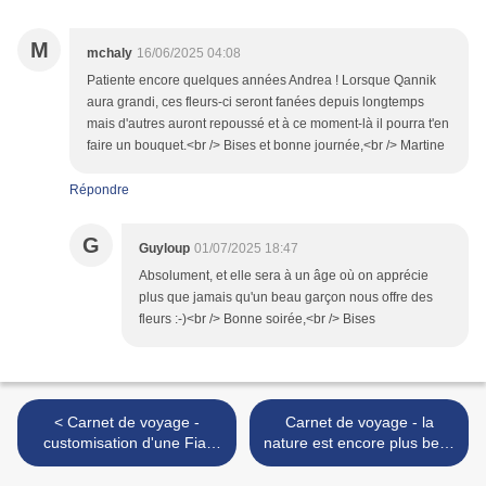
M
mchaly
16/06/2025 04:08
Patiente encore quelques années Andrea ! Lorsque Qannik
aura grandi, ces fleurs-ci seront fanées depuis longtemps
mais d'autres auront repoussé et à ce moment-là il pourra t'en
faire un bouquet.<br /> Bises et bonne journée,<br /> Martine
Répondre
G
Guyloup
01/07/2025 18:47
Absolument, et elle sera à un âge où on apprécie
plus que jamais qu'un beau garçon nous offre des
fleurs :-)<br /> Bonne soirée,<br /> Bises
< Carnet de voyage -
Carnet de voyage - la
customisation d'une Fiat
nature est encore plus belle
500 pour Shannen
quand on la regarde de
près >