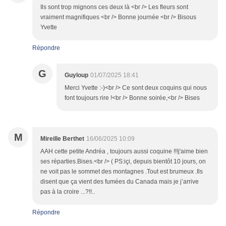
Ils sont trop mignons ces deux là <br /> Les fleurs sont
vraiment magnifiques <br /> Bonne journée <br /> Bisous
Yvette
Répondre
G
Guyloup
01/07/2025 18:41
Merci Yvette :-)<br /> Ce sont deux coquins qui nous
font toujours rire !<br /> Bonne soirée,<br /> Bises
M
Mireille Berthet
16/06/2025 10:09
AAH cette petite Andréa , toujours aussi coquine !!!j'aime bien
ses réparties.Bises.<br /> ( PS:içi, depuis bientôt 10 jours, on
ne voit pas le sommet des montagnes .Tout est brumeux .Ils
disent que ça vient des fumées du Canada mais je j’arrive
pas à la croire ...?!!..
Répondre