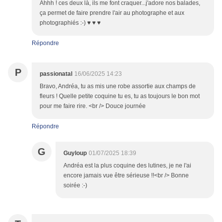
Ahhh ! ces deux là, ils me font craquer...j'adore nos balades,
ça permet de faire prendre l'air au photographe et aux
photographiés :-) ♥ ♥ ♥
Répondre
P
passionatal
16/06/2025 14:23
Bravo, Andréa, tu as mis une robe assortie aux champs de
fleurs ! Quelle petite coquine tu es, tu as toujours le bon mot
pour me faire rire. <br /> Douce journée
Répondre
G
Guyloup
01/07/2025 18:39
Andréa est la plus coquine des lutines, je ne l'ai
encore jamais vue être sérieuse !!<br /> Bonne
soirée :-)