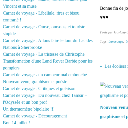
Vincent et sa muse
Bonne fin de jo
Carnet de voyage - Libellule. rires et bisou
♥♥♥
contrarié !
Carnet de voyage - Ourse, oursons, et touriste
Posté par Guyloup 
stupide
Carnet de voyage - Allons faire le tour du Lac des
Tags:
bavardage
,
b
Nations à Sherbrooke
Carnet de voyage - La tristesse de Christophe
Transformation d'une Land Rover Barbie pour les
Les écoliers 
pompiers
Carnet de voyage - un campeur mal embouché
Vous aimerez 
Nouveau venu, graphisme et poésie
Carnet de voyage - Critiques et guérison
Carnet de voyage - Du nouveau chez Tamsir +
l'Odyssée et un bon prof
Nouveau venu
Un thermomètre bipolaire !!!
Carnet de voyage - Découragement
graphisme et p
Bon 14 juillet !