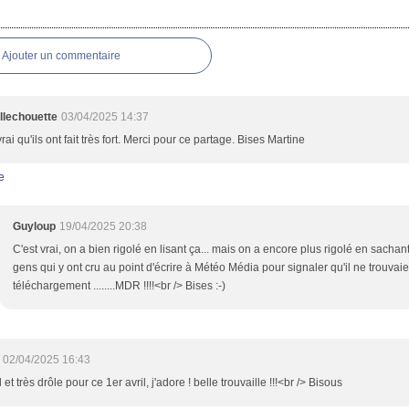
es
Ajouter un commentaire
illechouette
03/04/2025 14:37
vrai qu'ils ont fait très fort. Merci pour ce partage. Bises Martine
e
Guyloup
19/04/2025 20:38
C'est vrai, on a bien rigolé en lisant ça... mais on a encore plus rigolé en sachant
gens qui y ont cru au point d'écrire à Météo Média pour signaler qu'il ne trouvaie
téléchargement ........MDR !!!!<br /> Bises :-)
02/04/2025 16:43
 et très drôle pour ce 1er avril, j'adore ! belle trouvaille !!!<br /> Bisous