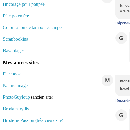
Bricolage pour poupée
Içi, q
vite re
Pâte polymère
Répondr
Colorisation de tampons/étampes
G
Scrapbooking
Bavardages
Mes autres sites
Facebook
M
mcha
Naturelimages
Excell
PhotoGuyloup
(ancien site)
Répondr
Brodamaryllis
G
Broderie-Passion (très vieux site)