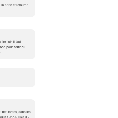
e la porte et retourne
er l'air, il faut
 bon pour sortir ou
)
it des farces, dans les
ues.<br /> Hier, il y