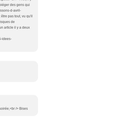
 piéger des gens qui
issons-d-avril-
tre pas tout, vu qu'il
 risques de
n article il y a deux
5-idees-
soirée,<br /> Bises