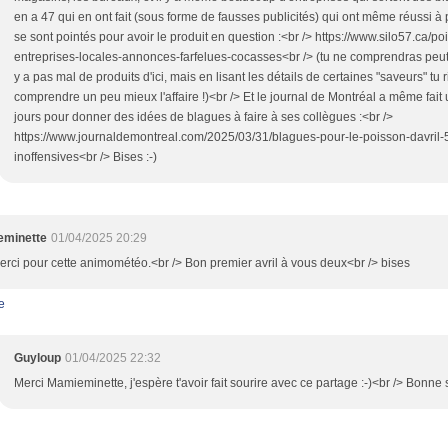
en a 47 qui en ont fait (sous forme de fausses publicités) qui ont même réussi à
se sont pointés pour avoir le produit en question :<br /> https://www.silo57.ca/po
entreprises-locales-annonces-farfelues-cocasses<br /> (tu ne comprendras peut ê
y a pas mal de produits d'ici, mais en lisant les détails de certaines "saveurs" tu
comprendre un peu mieux l'affaire !)<br /> Et le journal de Montréal a même fait u
jours pour donner des idées de blagues à faire à ses collègues :<br />
https://www.journaldemontreal.com/2025/03/31/blagues-pour-le-poisson-davril-
inoffensives<br /> Bises :-)
minette
01/04/2025 20:29
rci pour cette animométéo.<br /> Bon premier avril à vous deux<br /> bises
e
Guyloup
01/04/2025 22:32
Merci Mamieminette, j'espère t'avoir fait sourire avec ce partage :-)<br /> Bonne 