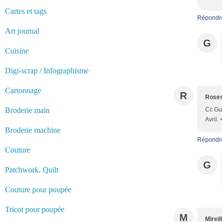
Cartes et tags
Répondr
Art journal
G
Cuisine
Digi-scrap / Infographisme
Cartonnage
R
Roses
Broderie main
Cc Guy
Avril.
Broderie machine
Répondr
Couture
G
Patchwork, Quilt
Couture pour poupée
Tricot pour poupée
M
Mireil