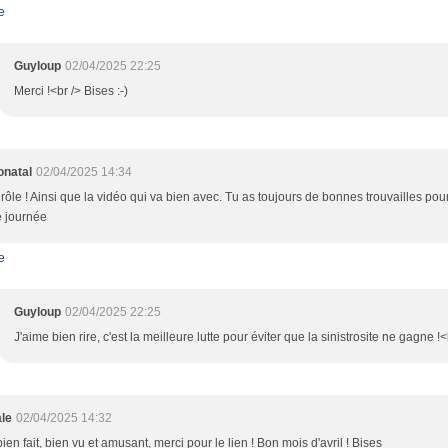
e
Guyloup
02/04/2025 22:25
Merci !<br /> Bises :-)
onatal
02/04/2025 14:34
rôle ! Ainsi que la vidéo qui va bien avec. Tu as toujours de bonnes trouvailles pour 
 journée
e
Guyloup
02/04/2025 22:25
J'aime bien rire, c'est la meilleure lutte pour éviter que la sinistrosite ne gagne !
le
02/04/2025 14:32
bien fait, bien vu et amusant, merci pour le lien ! Bon mois d'avril ! Bises