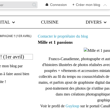
Connexion
+
Créer mon blog
ITAL
CUISINE
DIVERS
AGNIE !! (1ER AVRIL)
Contacter le propriétaire du blog
Mille et 1 passions
(1er avril)
Franco-Canadienne, photographe et aut
d'histoires illustrées de photos réalisées ave
me mon blog par
poupées + vêtements et accessoires miniat
s à faire aussi bien
collectés au fil du temps ou cousus/réalisés d
te !
mains, et parfois ajout de graphisme digital da
post-traitement des photos (je n'utilise pas
dans mes créations photographique
graphiqu
Voir le profil de
Guyloup
sur le portail Cana