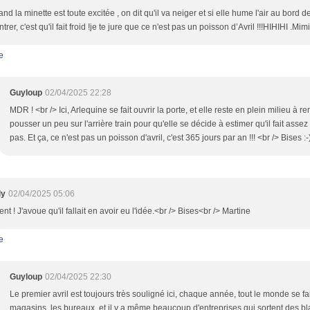
uand la minette est toute excitée , on dit qu'il va neiger et si elle hume l'air au bord d
ntrer, c'est qu'il fait froid !je te jure que ce n'est pas un poisson d’Avril !!!HIHIHI .Mimi
e
Guyloup
02/04/2025 22:28
MDR ! <br /> Ici, Arlequine se fait ouvrir la porte, et elle reste en plein milieu à renifl
pousser un peu sur l'arrière train pour qu'elle se décide à estimer qu'il fait assez
pas. Et ça, ce n'est pas un poisson d'avril, c'est 365 jours par an !!! <br /> Bises :-
ly
02/04/2025 05:06
ent ! J'avoue qu'il fallait en avoir eu l'idée.<br /> Bises<br /> Martine
e
Guyloup
02/04/2025 22:30
Le premier avril est toujours très souligné ici, chaque année, tout le monde se fa
magasins, les bureaux, et il y a même beaucoup d'entreprises qui sortent des blag