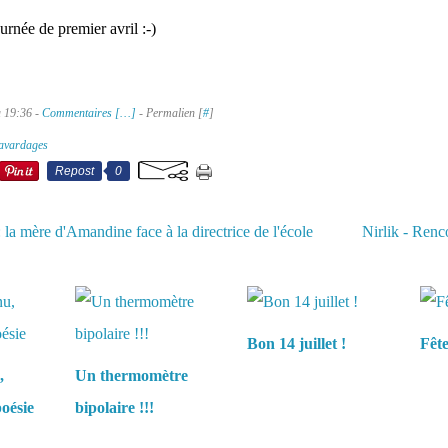
urnée de premier avril :-)
à 19:36 -
Commentaires [
…
]
- Permalien [
#
]
avardages
Repost
0
: la mère d'Amandine face à la directrice de l'école
Nirlik - Renc
aussi :
Bon 14 juillet !
Fêt
,
Un thermomètre
oésie
bipolaire !!!