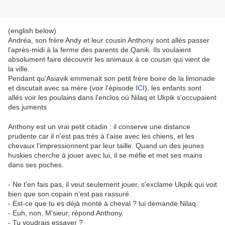
(english below)
Andréa, son frère Andy et leur cousin Anthony sont allés passer
l'après-midi à la ferme des parents de Qanik. Ils voulaient
absolument faire découvrir les animaux à ce cousin qui vient de
la ville.
Pendant qu'Asiavik emmenait son petit frère boire de la limonade
et discutait avec sa mère (voir l'épisode
ICI
), les enfants sont
allés voir les poulains dans l'enclos où Nilaq et Ukpik s'occupaient
des juments
Anthony est un vrai petit citadin : il conserve une distance
prudente car il n'est pas très à l'aise avec les chiens, et les
chevaux l'impressionnent par leur taille. Quand un des jeunes
huskies cherche à jouer avec lui, il se méfie et met ses mains
dans ses poches.
- Ne t'en fais pas, il veut seulement jouer, s'exclame Ukpik qui voit
bien que son copain n'est pas rassuré.
- Est-ce que tu es déjà monté à cheval ? lui demande Nilaq.
- Euh, non, M'sieur, répond Anthony.
- Tu voudrais essayer ?