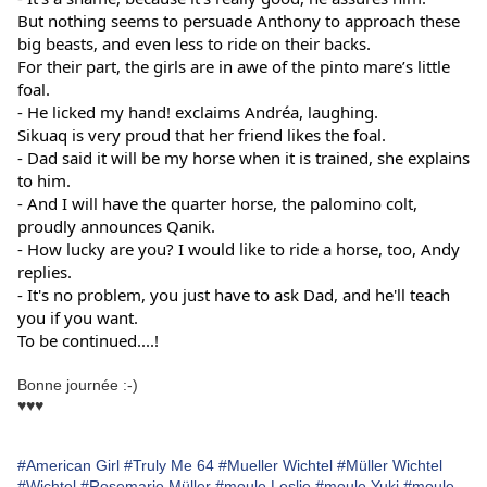
But nothing seems to persuade Anthony to approach these 
big beasts, and even less to ride on their backs.
For their part, the girls are in awe of the pinto mare’s little 
foal.
- He licked my hand! exclaims Andréa, laughing.
Sikuaq is very proud that her friend likes the foal.
- Dad said it will be my horse when it is trained, she explains 
to him.
- And I will have the quarter horse, the palomino colt, 
proudly announces Qanik.
- How lucky are you? I would like to ride a horse, too, Andy 
replies.
- It's no problem, you just have to ask Dad, and he'll teach 
you if you want.
To be continued....!
Bonne journée :-)
♥♥♥
#American Girl
#Truly Me 64
#Mueller Wichtel
#Müller Wichtel
#Wichtel
#Rosemarie Müller
#moule Leslie
#moule Yuki
#moule