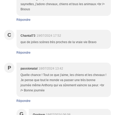
saynettes, j'adore chevaux, chiens et tous les animaux.<br />
Bisous
Répondre
C
Chantal73
19/07/2024 17:52
que de jolies scènes très proches de la vraie vie Bravo
Répondre
P
passionatal
18/07/2024 13:42
Quelle chance ! Tout ce que j'aime, les chiens et les chevaux !
Je pense que tout le monde va passer une très bonne
journée même Anthony qui va sûrement vaincre sa peur. <br
/> Bonne journée
Répondre
G
Guyloup
19/07/2024 06:06