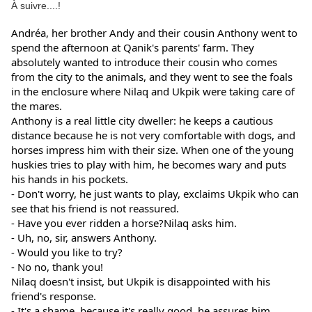
À suivre....!
Andréa, her brother Andy and their cousin Anthony went to 
spend the afternoon at Qanik's parents' farm. They 
absolutely wanted to introduce their cousin who comes 
from the city to the animals, and they went to see the foals 
in the enclosure where Nilaq and Ukpik were taking care of 
the mares.
Anthony is a real little city dweller: he keeps a cautious 
distance because he is not very comfortable with dogs, and 
horses impress him with their size. When one of the young 
huskies tries to play with him, he becomes wary and puts 
his hands in his pockets.
- Don't worry, he just wants to play, exclaims Ukpik who can 
see that his friend is not reassured.
- Have you ever ridden a horse?Nilaq asks him.
- Uh, no, sir, answers Anthony.
- Would you like to try?
- No no, thank you!
Nilaq doesn't insist, but Ukpik is disappointed with his 
friend's response.
- It's a shame, because it's really good, he assures him.