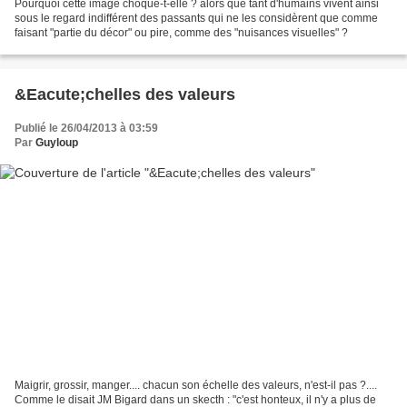
Pourquoi cette image choque-t-elle ? alors que tant d'humains vivent ainsi
sous le regard indifférent des passants qui ne les considèrent que comme
faisant "partie du décor" ou pire, comme des "nuisances visuelles" ?
&Eacute;chelles des valeurs
Publié le 26/04/2013 à 03:59
Par
Guyloup
Maigrir, grossir, manger.... chacun son échelle des valeurs, n'est-il pas ?....
Comme le disait JM Bigard dans un skecth : "c'est honteux, il n'y a plus de