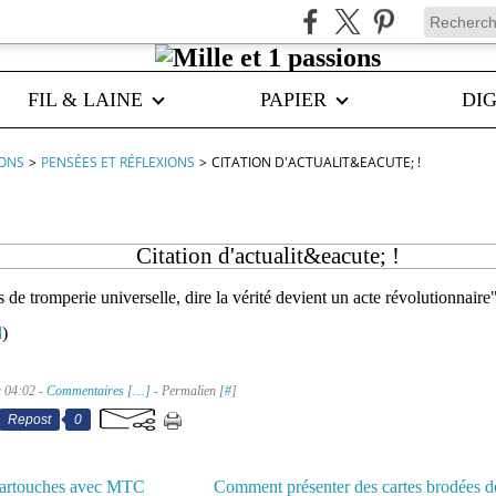
FIL & LAINE
PAPIER
DIG
IONS
>
PENSÉES ET RÉFLEXIONS
>
CITATION D'ACTUALIT&EACUTE; !
Citation d'actualit&eacute; !
 de tromperie universelle, dire la vérité devient un acte révolutionnaire"
l
)
à 04:02 -
Commentaires [
…
]
- Permalien [
#
]
Repost
0
 cartouches avec MTC
Comment présenter des cartes brodées d