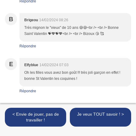
Répondre
B
Brigeou
14/02/2024 08:26
Très mignon le "vieux" de 10 ans 😅😅<br /> <br /> Bonne
Saint Valentin 💝💖💝💖<br /> <br /> Bizoux 😘 🥰
Répondre
E
Elfyblue
14/02/2024 07:03
Oh les filles vous avez bon goût !!! très joli garçon en effet !
bonne St Valentin les coquines !
Répondre
< Envie de jouer, pas de
Je veux TOUT savoir ! >
travailler !