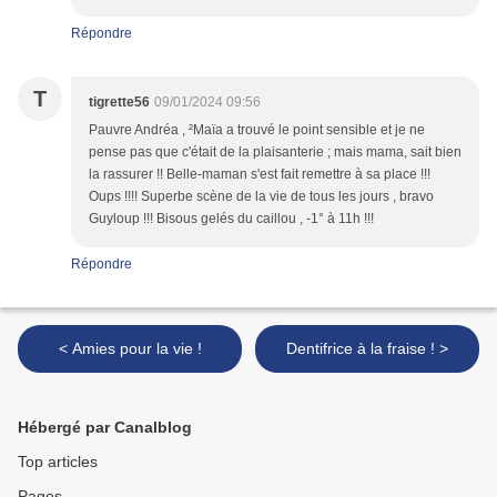
Répondre
T
tigrette56
09/01/2024 09:56
Pauvre Andréa , ²Maïa a trouvé le point sensible et je ne
pense pas que c'était de la plaisanterie ; mais mama, sait bien
la rassurer !! Belle-maman s'est fait remettre à sa place !!!
Oups !!!! Superbe scène de la vie de tous les jours , bravo
Guyloup !!! Bisous gelés du caillou , -1° à 11h !!!
Répondre
< Amies pour la vie !
Dentifrice à la fraise ! >
Hébergé par Canalblog
Top articles
Pages