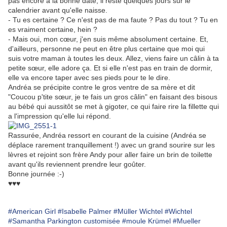
pas encore à la bonne date, il reste quelques jours sur le
calendrier avant qu'elle naisse.
- Tu es certaine ? Ce n'est pas de ma faute ? Pas du tout ? Tu en
es vraiment certaine, hein ?
- Mais oui, mon
cœur
, j'en suis même absolument certaine. Et,
d'ailleurs, personne ne peut en être plus certaine que moi qui
suis votre maman à toutes les deux. Allez, viens faire un câlin à ta
petite
sœur
, elle adore ça. Et si elle n'est pas en train de dormir,
elle va encore taper avec ses pieds pour te le dire.
Andréa se précipite contre le gros ventre de sa mère et dit
"Coucou p'tite
sœur
, je te fais un gros câlin" en faisant des bisous
au bébé qui aussitôt se met à gigoter, ce qui faire rire la fillette qui
a l'impression qu'elle lui répond.
Rassurée, Andréa ressort en courant de la cuisine (Andréa se
déplace rarement tranquillement !) avec un grand sourire sur les
lèvres et rejoint son frère Andy pour aller faire un brin de toilette
avant qu'ils reviennent prendre leur goûter.
Bonne journée :-)
♥♥♥
#American Girl
#Isabelle Palmer
#Müller Wichtel
#Wichtel
#Samantha Parkington customisée
#moule Krümel
#Mueller