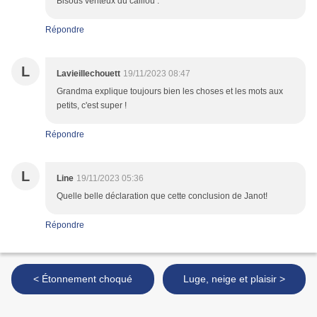
Bisous venteux du caillou .
Répondre
L
Lavieillechouett
19/11/2023 08:47
Grandma explique toujours bien les choses et les mots aux
petits, c'est super !
Répondre
L
Line
19/11/2023 05:36
Quelle belle déclaration que cette conclusion de Janot!
Répondre
< Étonnement choqué
Luge, neige et plaisir >