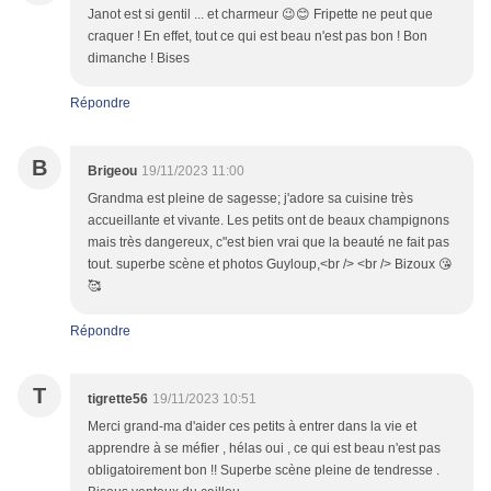
Janot est si gentil ... et charmeur 😉😊 Fripette ne peut que
craquer ! En effet, tout ce qui est beau n'est pas bon ! Bon
dimanche ! Bises
Répondre
B
Brigeou
19/11/2023 11:00
Grandma est pleine de sagesse; j'adore sa cuisine très
accueillante et vivante. Les petits ont de beaux champignons
mais très dangereux, c"est bien vrai que la beauté ne fait pas
tout. superbe scène et photos Guyloup,<br /> <br /> Bizoux 😘
🥰
Répondre
T
tigrette56
19/11/2023 10:51
Merci grand-ma d'aider ces petits à entrer dans la vie et
apprendre à se méfier , hélas oui , ce qui est beau n'est pas
obligatoirement bon !! Superbe scène pleine de tendresse .