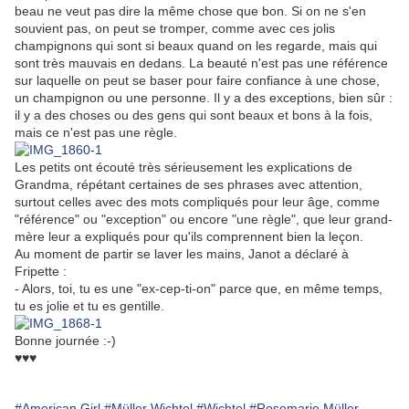
beau ne veut pas dire la même chose que bon. Si on ne s'en
souvient pas, on peut se tromper, comme avec ces jolis
champignons qui sont si beaux quand on les regarde, mais qui
sont très mauvais en dedans. La beauté n'est pas une référence
sur laquelle on peut se baser pour faire confiance à une chose,
un champignon ou une personne. Il y a des exceptions, bien sûr :
il y a des choses ou des gens qui sont beaux et bons à la fois,
mais ce n'est pas une règle.
Les petits ont écouté très sérieusement les explications de
Grandma, répétant certaines de ses phrases avec attention,
surtout celles avec des mots compliqués pour leur âge, comme
"référence" ou "exception" ou encore "une règle", que leur grand-
mère leur a expliqués pour qu'ils comprennent bien la leçon.
Au moment de partir se laver les mains, Janot a déclaré à
Fripette :
- Alors, toi, tu es une "ex-cep-ti-on" parce que, en même temps,
tu es jolie et tu es gentille.
Bonne journée :-)
♥♥♥
#American Girl
#Müller Wichtel
#Wichtel
#Rosemarie Müller