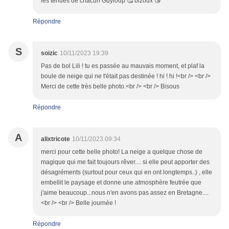
les tenues de chacun Guyloup 🥰 bizoux 😘
Répondre
S
soizic
10/11/2023 19:39
Pas de bol Lili ! tu es passée au mauvais moment, et plaf la
boule de neige qui ne t'était pas destinée ! hi ! hi !<br /> <br />
Merci de cette très belle photo.<br /> <br /> Bisous
Répondre
A
alixtricote
10/11/2023 09:34
merci pour cette belle photo! La neige a quelque chose de
magique qui me fait toujours rêver.... si elle peut apporter des
désagréments (surtout pour ceux qui en ont longtemps..) , elle
embellit le paysage et donne une atmosphère feutrée que
j'aime beaucoup...nous n'en avons pas assez en Bretagne....
<br /> <br /> Belle journée !
Répondre