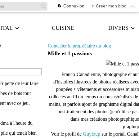
Connexion
+
Créer mon blog
ITAL
CUISINE
DIVERS
E
Contacter le propriétaire du blog
Mille et 1 passions
Franco-Canadienne, photographe et aut
d'histoires illustrées de photos réalisées ave
ipette de leur faire
poupées + vêtements et accessoires miniat
cubes de bois tout
collectés au fil du temps ou cousus/réalisés d
ent avec ce jeu,
mains, et parfois ajout de graphisme digital da
post-traitement des photos (je n'utilise pas
dans mes créations photographique
andma à l'heure du
graphiqu
pile qui tenait bien
Voir le profil de
Guyloup
sur le portail Cana