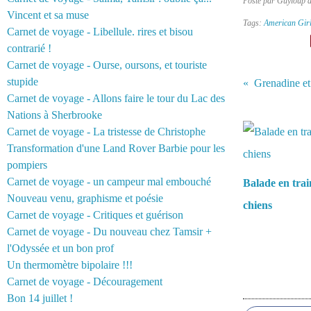
Posté par Guyloup 
Vincent et sa muse
Tags:
American Gir
Carnet de voyage - Libellule. rires et bisou
contrarié !
Carnet de voyage - Ourse, oursons, et touriste
stupide
Grenadine et 
Carnet de voyage - Allons faire le tour du Lac des
Vous aimerez 
Nations à Sherbrooke
Carnet de voyage - La tristesse de Christophe
Transformation d'une Land Rover Barbie pour les
pompiers
Carnet de voyage - un campeur mal embouché
Balade en trai
Nouveau venu, graphisme et poésie
chiens
Carnet de voyage - Critiques et guérison
Carnet de voyage - Du nouveau chez Tamsir +
l'Odyssée et un bon prof
Un thermomètre bipolaire !!!
Carnet de voyage - Découragement
Commentair
Bon 14 juillet !