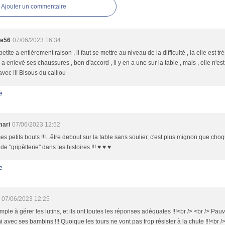
Ajouter un commentaire
te56
07/06/2023 16:34
petite a entièrement raison , il faut se mettre au niveau de la difficulté , là elle est trè
e a enlevé ses chaussures , bon d'accord , il y en a une sur la table , mais , elle n'es
vec !!! Bisous du caillou
e
mari
07/06/2023 12:52
es petits bouts !!!...être debout sur la table sans soulier, c'est plus mignon que choq
e ''gripètterie'' dans tes histoires !!! ♥ ♥ ♥
e
07/06/2023 12:25
mple à gérer les lutins, et ils ont toutes les réponses adéquates !!!<br /> <br /> Pau
ni avec ses bambins !!! Quoique les tours ne vont pas trop résister à la chute !!!<br /