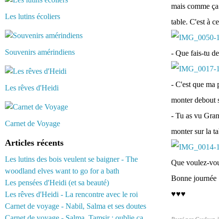
mais comme ça d
Les lutins écoliers
table. C'est à 
Souvenirs amérindiens
- Que fais-tu de
- C'est que ma 
Les rêves d'Heidi
monter debout su
- Tu as vu Gran
Carnet de Voyage
monter sur la ta
Articles récents
Les lutins des bois veulent se baigner - The
Que voulez-vou
woodland elves want to go for a bath
Bonne journée :
Les pensées d'Heidi (et sa beauté)
♥♥♥
Les rêves d'Heidi - La rencontre avec le roi
Carnet de voyage - Nabil, Salma et ses doutes
Carnet de voyage - Salma, Tamsir : oublie ça...