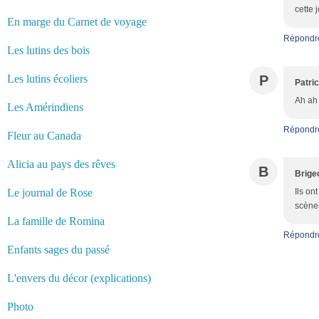
cette 
En marge du Carnet de voyage
Répondr
Les lutins des bois
Les lutins écoliers
P
Patri
Ah ah 
Les Amérindiens
Répondr
Fleur au Canada
Alicia au pays des rêves
B
Brige
Le journal de Rose
Ils on
scènes
La famille de Romina
Répondr
Enfants sages du passé
L'envers du décor (explications)
Photo