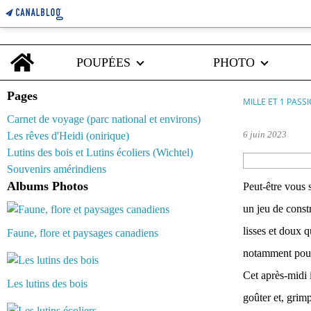
Home
POUPÉES
PHOTO
Pages
MILLE ET 1 PASS
Carnet de voyage (parc national et environs)
6 juin 2023
Les rêves d'Heidi (onirique)
Lutins des bois et Lutins écoliers (Wichtel)
Souvenirs amérindiens
Albums Photos
Peut-être vous 
un jeu de const
lisses et doux q
Faune, flore et paysages canadiens
notamment pour s
Cet après-midi i
Les lutins des bois
goûter et, grimp