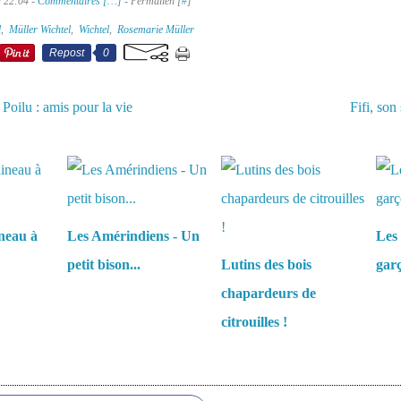
à 22:04 -
Commentaires [
…
]
- Permalien [
#
]
l
,
Müller Wichtel
,
Wichtel
,
Rosemarie Müller
Repost
0
Poilu : amis pour la vie
Fifi, son
aussi :
neau à
Les Amérindiens - Un
Les 
petit bison...
Lutins des bois
garç
chapardeurs de
citrouilles !
es