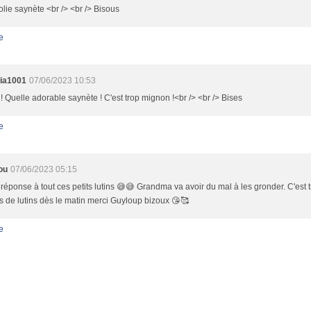
jolie saynète <br /> <br /> Bisous
e
cia1001
07/06/2023 10:53
! Quelle adorable saynète ! C'est trop mignon !<br /> <br /> Bises
e
ou
07/06/2023 05:15
t réponse à tout ces petits lutins 😅😅 Grandma va avoir du mal à les gronder. C'est
 de lutins dès le matin merci Guyloup bizoux 😘🥰
e