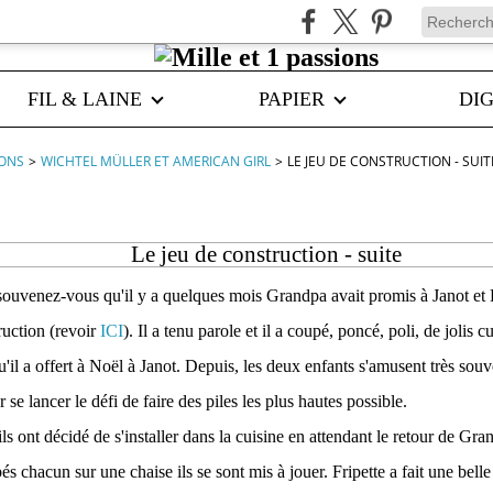
FIL & LAINE
PAPIER
DIG
IONS
>
WICHTEL MÜLLER ET AMERICAN GIRL
>
LE JEU DE CONSTRUCTION - SUIT
Le jeu de construction - suite
souvenez-vous qu'il y a quelques mois Grandpa avait promis à Janot et Fr
ruction (revoir
ICI
). Il a tenu parole et il a coupé, poncé, poli, de jolis 
u'il a offert à Noël à Janot. Depuis, les deux enfants s'amusent très souv
e lancer le défi de faire des piles les plus hautes possible.
ls ont décidé de s'installer dans la cuisine en attendant le retour de Gr
és chacun sur une chaise ils se sont mis à jouer. Fripette a fait une belle 