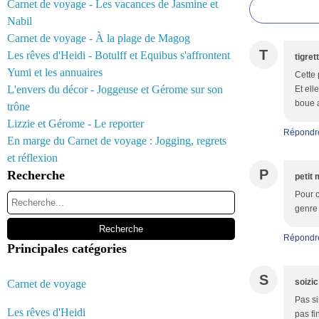
Carnet de voyage - Les vacances de Jasmine et
Nabil
Carnet de voyage - À la plage de Magog
T
Les rêves d'Heidi - Botulff et Equibus s'affrontent
tigret
Yumi et les annuaires
Cette 
L'envers du décor - Joggeuse et Gérome sur son
Et ell
boue a
trône
Lizzie et Gérome - Le reporter
Répondr
En marge du Carnet de voyage : Jogging, regrets
et réflexion
P
Recherche
petit 
Pour c
genre d
Répondr
Principales catégories
S
soizic
Carnet de voyage
Pas si
Les rêves d'Heidi
pas fi