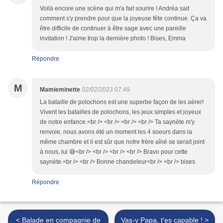
Voilà encore une scène qui m'a fait sourire ! Andréa sait
comment s'y prendre pour que la joyeuse fête continue. Ça va
être difficile de continuer à être sage avec une pareille
invitation ! J'aime trop la dernière photo ! Bises, Emma
Répondre
M
Mamieminette
02/02/2023 07:49
La bataille de polochons est une superbe façon de les aérer!
Vivent les batailles de polochons, les jeux simples et joyeux
de notre enfance.<br /> <br /> <br /> <br /> Ta saynète m'y
renvoie, nous avons été un moment les 4 soeurs dans la
même chambre et il est sûr que notre frère aîné se serait joint
à nous, lui 😅<br /> <br /> <br /> <br /> Bravo pour cette
saynète.<br /> <br /> Bonne chandeleur<br /> <br /> bises
Répondre
< Balade en compagnie de
Vas-y Papa, t'es capable ! >