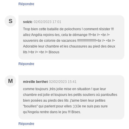
Répondre
S
soizic
02/02/2023 17:01
Trop bien cette bataille de polochons ! comment résister !!!
allez Angéla rejoins-les, cela te démange !!!<br /> <br />
souvenirs de colonie de vacances !!!!!!!!!!!!!!!!!!!!!!<br /> <br />
Adorable leur chambre et les chaussures au pied des deux
lits !<br /> <br /> Bisous
Répondre
M
mireille berthet
02/02/2023 15:41
comme toujours ,très jolie mise en situation ! que leur
chambre est jolie et toujours les petits souliers où pantoufles
bien posées au pieds des lits .j'aime bien leur petites
"bouilles" qui parlent pour elles :):)!Je ne suis pas sure
qu'Angela rentre dans le jeu !!! Bises.
Répondre