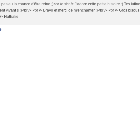
i pas eu la chance d'être reine ;)<br /> <br /> J'adore cette petite histoire :) Tes lutin
ent vivant s :)<br /> <br /> Bravo et merci de m'enchanter :)<br /> <br /> Gros biso
 /> Nathalie
e