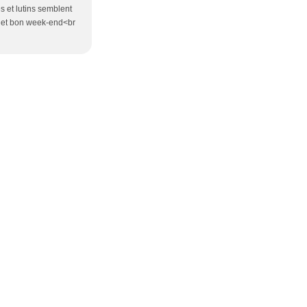
es et lutins semblent
us et bon week-end<br