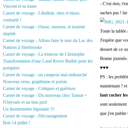
- C'est rien, t'
Vincent et sa muse
saches pas ! lui
Carnet de voyage - Libellule. rires et bisou
contrarié !
Carnet de voyage - Ourse, oursons, et touriste
Toute la tablée 
stupide
J'espère que vou
Carnet de voyage - Allons faire le tour du Lac des
Nations à Sherbrooke
dessert de ce soi
Carnet de voyage - La tristesse de Christophe
Bonne journée.
Transformation d'une Land Rover Barbie pour les
♥♥♥
pompiers
Carnet de voyage - un campeur mal embouché
PS : les problè
Nouveau venu, graphisme et poésie
maintenant ? et
Carnet de voyage - Critiques et guérison
faut cocher le
Carnet de voyage - Du nouveau chez Tamsir +
l'Odyssée et un bon prof
sont seulement 
Un thermomètre bipolaire !!!
que j'en publie
Carnet de voyage - Découragement
Bon 14 juillet !