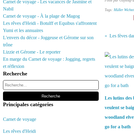
Posté par Guyloup 
Carnet de voyage - Les vacances de Jasmine et
Nabil
Tags:
Müller Wichte
Carnet de voyage - À la plage de Magog
Les rêves d'Heidi - Botulff et Equibus s'affrontent
Yumi et les annuaires
Les fèves dan
L'envers du décor - Joggeuse et Gérome sur son
trône
Vous aimerez 
Lizzie et Gérome - Le reporter
En marge du Carnet de voyage : Jogging, regrets
et réflexion
Recherche
Les lutins des 
Principales catégories
veulent se bai
woodland elve
Carnet de voyage
go for a bath
Les rêves d'Heidi