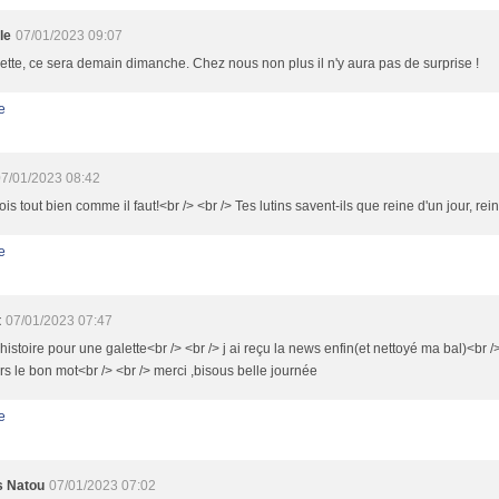
le
07/01/2023 09:07
ette, ce sera demain dimanche. Chez nous non plus il n'y aura pas de surprise !
e
7/01/2023 08:42
ois tout bien comme il faut!<br /> <br /> Tes lutins savent-ils que reine d'un jour, rei
e
t
07/01/2023 07:47
histoire pour une galette<br /> <br /> j ai reçu la news enfin(et nettoyé ma bal)<br /> 
rs le bon mot<br /> <br /> merci ,bisous belle journée
e
s Natou
07/01/2023 07:02