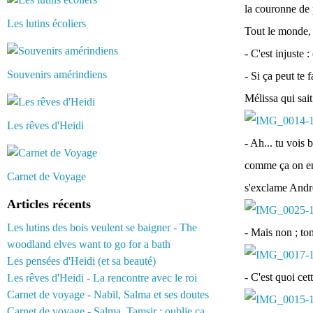
la couronne de p
Les lutins écoliers
Tout le monde, 
- C'est injuste :
Souvenirs amérindiens
- Si ça peut te 
Mélissa qui sai
Les rêves d'Heidi
- Ah... tu vois 
comme ça on en 
Carnet de Voyage
s'exclame Andr
Articles récents
Les lutins des bois veulent se baigner - The
- Mais non ; ton
woodland elves want to go for a bath
Les pensées d'Heidi (et sa beauté)
- C'est quoi ce
Les rêves d'Heidi - La rencontre avec le roi
Carnet de voyage - Nabil, Salma et ses doutes
Carnet de voyage - Salma, Tamsir : oublie ça...