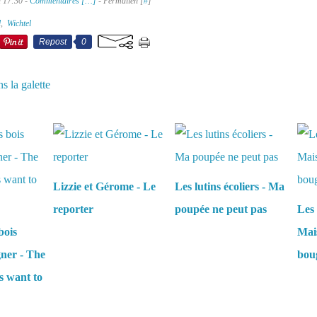
à 17:30 -
Commentaires [
…
]
- Permalien [
#
]
l
,
Wichtel
Repost
0
s la galette
aussi :
Lizzie et Gérome - Le
Les lutins écoliers - Ma
reporter
poupée ne peut pas
Les 
bois
Mais
gner - The
boug
s want to