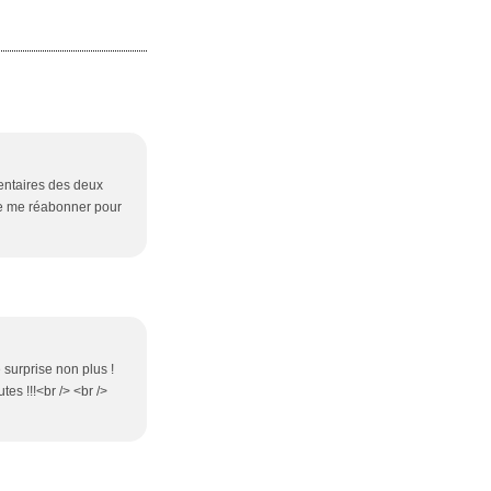
mentaires des deux
r de me réabonner pour
de surprise non plus !
es !!!<br /> <br />