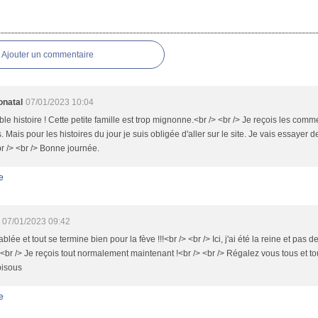
es
Ajouter un commentaire
onatal
07/01/2023 10:04
le histoire ! Cette petite famille est trop mignonne.<br /> <br /> Je reçois les com
. Mais pour les histoires du jour je suis obligée d'aller sur le site. Je vais essaye
br /> <br /> Bonne journée.
e
07/01/2023 09:42
tablée et tout se termine bien pour la fève !!!<br /> <br /> Ici, j'ai été la reine et pas 
 <br /> Je reçois tout normalement maintenant !<br /> <br /> Régalez vous tous et tout
bisous
e