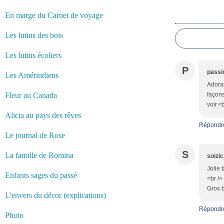
En marge du Carnet de voyage
Commentair
Les lutins des bois
Les lutins écoliers
P
passi
Les Amérindiens
Adorab
Fleur au Canada
façons
voir.<
Alicia au pays des rêves
Répondr
Le journal de Rose
S
La famille de Romina
soizic
Jolie 
Enfants sages du passé
<br />
Gros 
L'envers du décor (explications)
Répondr
Photo