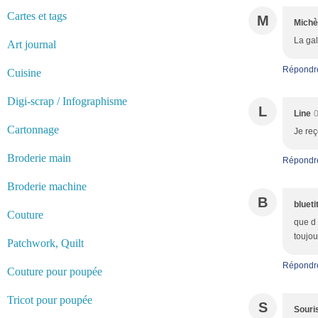
Cartes et tags
M
Michè
La gal
Art journal
Répondr
Cuisine
Digi-scrap / Infographisme
L
Line
0
Cartonnage
Je reç
Broderie main
Répondr
Broderie machine
B
blueti
Couture
que d 
toujou
Patchwork, Quilt
Répondr
Couture pour poupée
Tricot pour poupée
S
Souri