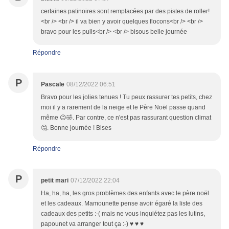
certaines patinoires sont remplacées par des pistes de roller!
<br /> <br /> il va bien y avoir quelques flocons<br /> <br />
bravo pour les pulls<br /> <br /> bisous belle journée
Répondre
P
Pascale
08/12/2022 06:51
Bravo pour les jolies tenues ! Tu peux rassurer tes petits, chez
moi il y a rarement de la neige et le Père Noël passe quand
même 😉🤣. Par contre, ce n'est pas rassurant question climat
🤔. Bonne journée ! Bises
Répondre
P
petit mari
07/12/2022 22:04
Ha, ha, ha, les gros problèmes des enfants avec le père noël
et les cadeaux. Mamounette pense avoir égaré la liste des
cadeaux des petits :-( mais ne vous inquiétez pas les lutins,
papounet va arranger tout ça :-) ♥ ♥ ♥