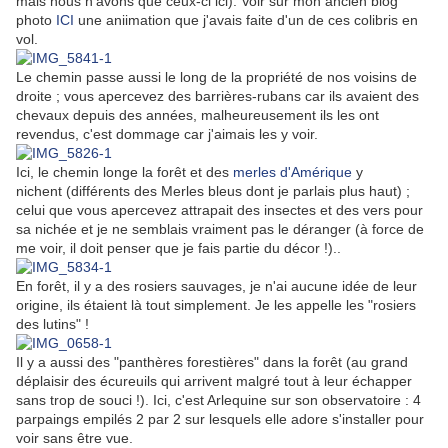
mais nous n'avons que ceux-ci ici). Voir sur mon ancien blog
photo
ICI
une aniimation que j'avais faite d'un de ces colibris en
vol.
Le chemin passe aussi le long de la propriété de nos voisins de
droite ; vous apercevez des barrières-rubans car ils avaient des
chevaux depuis des années, malheureusement ils les ont
revendus, c'est dommage car j'aimais les y voir.
Ici, le chemin longe la forêt et des
merles d'Amérique
y
nichent (différents des Merles bleus dont je parlais plus haut) ;
celui que vous apercevez attrapait des insectes et des vers pour
sa nichée et je ne semblais vraiment pas le déranger (à force de
me voir, il doit penser que je fais partie du décor !)..
En forêt, il y a des rosiers sauvages, je n'ai aucune idée de leur
origine, ils étaient là tout simplement. Je les appelle les "rosiers
des lutins" !
Il y a aussi des "panthères forestières" dans la forêt (au grand
déplaisir des écureuils qui arrivent malgré tout à leur échapper
sans trop de souci !). Ici, c'est Arlequine sur son observatoire : 4
parpaings empilés 2 par 2 sur lesquels elle adore s'installer pour
voir sans être vue.