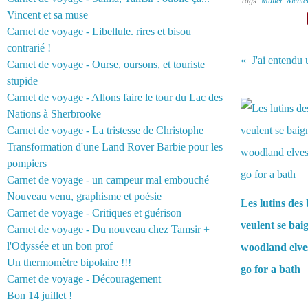
Tags:
Müller Wichte
Vincent et sa muse
Carnet de voyage - Libellule. rires et bisou
contrarié !
J'ai entendu u
Carnet de voyage - Ourse, oursons, et touriste
stupide
Vous aimerez 
Carnet de voyage - Allons faire le tour du Lac des
Nations à Sherbrooke
Carnet de voyage - La tristesse de Christophe
Transformation d'une Land Rover Barbie pour les
pompiers
Carnet de voyage - un campeur mal embouché
Nouveau venu, graphisme et poésie
Les lutins des 
Carnet de voyage - Critiques et guérison
veulent se bai
Carnet de voyage - Du nouveau chez Tamsir +
l'Odyssée et un bon prof
woodland elve
Un thermomètre bipolaire !!!
go for a bath
Carnet de voyage - Découragement
Bon 14 juillet !