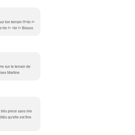
r ton terrain !!!<br />
e<br /> <br /> Bisous
re sur le terrain de
Bises Martine
très pince sans rire
tés qu'elle est fine