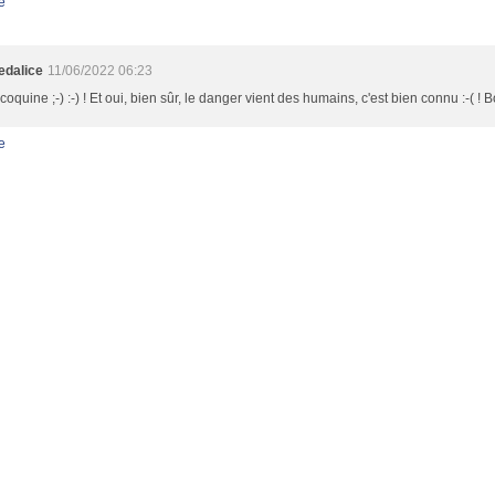
e
dalice
11/06/2022 06:23
 coquine ;-) :-) ! Et oui, bien sûr, le danger vient des humains, c'est bien connu :-( !
e