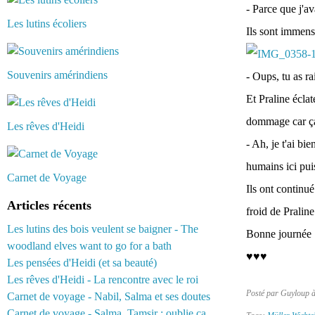
- Parce que j'a
Les lutins écoliers
Ils sont immens
Souvenirs amérindiens
- Oups, tu as ra
Et Praline éclat
dommage car ça 
Les rêves d'Heidi
- Ah, je t'ai bi
humains ici pui
Carnet de Voyage
Ils ont continué
Articles récents
froid de Praline
Les lutins des bois veulent se baigner - The
Bonne journée :
woodland elves want to go for a bath
♥♥♥
Les pensées d'Heidi (et sa beauté)
Les rêves d'Heidi - La rencontre avec le roi
Posté par Guyloup 
Carnet de voyage - Nabil, Salma et ses doutes
Carnet de voyage - Salma, Tamsir : oublie ça...