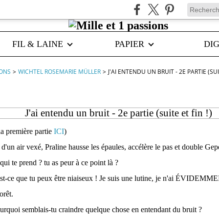
FIL & LAINE
PAPIER
DIG
IONS
>
WICHTEL ROSEMARIE MÜLLER
>
J'AI ENTENDU UN BRUIT - 2E PARTIE (SUIT
J'ai entendu un bruit - 2e partie (suite et fin !)
la première partie
ICI
)
 d'un air vexé, Praline hausse les épaules, accélère le pas et double Gep
qui te prend ? tu as peur à ce point là ?
'est-ce que tu peux être niaiseux ! Je suis une lutine, je n'ai ÉVIDEM
orêt.
ourquoi semblais-tu craindre quelque chose en entendant du bruit ?