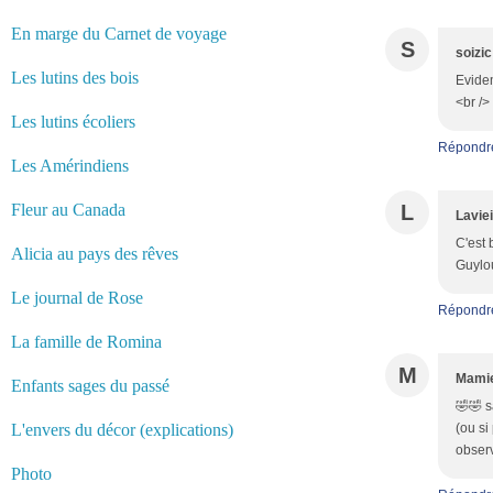
En marge du Carnet de voyage
S
soizic
Les lutins des bois
Evidem
<br />
Les lutins écoliers
Répondr
Les Amérindiens
Fleur au Canada
L
Laviei
C'est 
Alicia au pays des rêves
Guylou
Le journal de Rose
Répondr
La famille de Romina
M
Mamie
Enfants sages du passé
🤣🤣 s
L'envers du décor (explications)
(ou si
observ
Photo