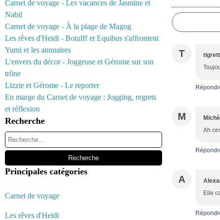
Commentair
Carnet de voyage - Les vacances de Jasmine et
Nabil
Carnet de voyage - À la plage de Magog
Les rêves d'Heidi - Botulff et Equibus s'affrontent
Yumi et les annuaires
T
tigret
L'envers du décor - Joggeuse et Gérome sur son
Toujou
trône
Lizzie et Gérome - Le reporter
Répondr
En marge du Carnet de voyage : Jogging, regrets
et réflexion
M
Michè
Recherche
Ah ces 
Répondr
Principales catégories
A
Alexa
Elle c
Carnet de voyage
Répondr
Les rêves d'Heidi