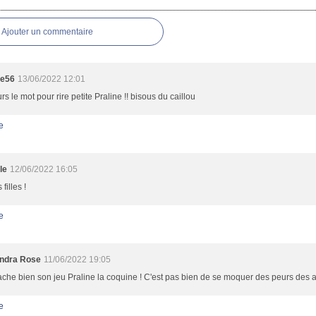
es
Ajouter un commentaire
te56
13/06/2022 12:01
rs le mot pour rire petite Praline !! bisous du caillou
e
le
12/06/2022 16:05
filles !
e
ndra Rose
11/06/2022 19:05
ache bien son jeu Praline la coquine ! C'est pas bien de se moquer des peurs des au
e