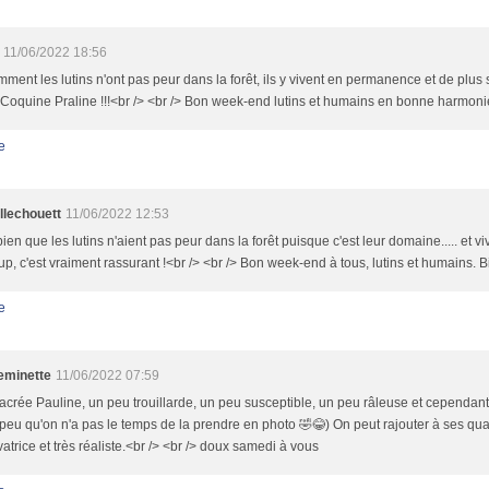
11/06/2022 18:56
ment les lutins n'ont pas peur dans la forêt, ils y vivent en permanence et de plus su
 Coquine Praline !!!<br /> <br /> Bon week-end lutins et humains en bonne harmoni
e
llechouett
11/06/2022 12:53
bien que les lutins n'aient pas peur dans la forêt puisque c'est leur domaine..... et viv
p, c'est vraiment rassurant !<br /> <br /> Bon week-end à tous, lutins et humains. 
e
minette
11/06/2022 07:59
acrée Pauline, un peu trouillarde, un peu susceptible, un peu râleuse et cependant 
 peu qu'on n'a pas le temps de la prendre en photo 🤣😂) On peut rajouter à ses quali
atrice et très réaliste.<br /> <br /> doux samedi à vous