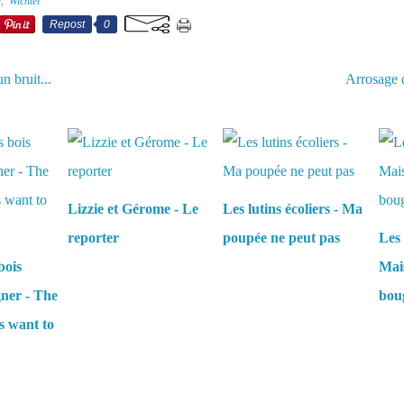
l
,
Wichtel
Repost
0
n bruit...
Arrosage d
aussi :
Lizzie et Gérome - Le
Les lutins écoliers - Ma
reporter
poupée ne peut pas
Les 
bois
Mais
gner - The
boug
s want to