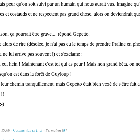
vais peur qu'on soit suivi par un humain qui nous aurait vus. Imagine qu'
es et costauds et ne respectent pas grand chose, alors on deviendrait qu
ison, ça pourrait être grave.... répond Gepetto.
e alors de rire (désolée, je n'ai pas eu le temps de prendre Praline en phot
ne lui arrive pas souvent !) et s'exclame :
en eu, hein ! Maintenant c'est toi qui as peur ! Mais non grand béta, on ne
squ'on est dans la forêt de Guyloup !
 leur chemin tranquillement, mais Gepetto était bien vexé de s'être fait 
 !!
-)
à 19:00 -
Commentaires [
…
]
- Permalien [
#
]