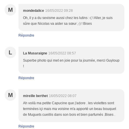
M
mondedalice
16/05/2022 09:28
Oh, il y a du sexisme aussi chez les lutins :-( ! Aller, je suis
sûre que Nicolas va aider sa sœur ;-) ! Bises
Répondre
L
La Musaraigne
16/05/2022 08:57
Superbe photo qui met en joie pour la journée, merci Guyloup
!
Répondre
M
mireille berthet
16/05/2022 08:07
Ah voilà ma petite Capucine que j'adore . les violettes sont
terminées içi mais ma voisine m'a apporté un beau bouquet
de Muguets cueillis dans son bois et bien parfumés .Bises .
Répondre