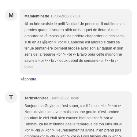
M
Mamieminette
16/05/2022 07:03
😂un brin sexiste le petit Nicolas! Je pense qu'il oubliera ses
paroles quand il voudra offrir un bouquet de fleurs à une
amoureuse (à moins qu'il ne préfère chaparder un des tiens,
si tu en as 🤣)<br /> <br /> Capucine est adorable dans sa
tenue printanière joliment brodée avec son air taquin et son
sens de la répartie.<br /> <br /> Bravo pour cette mignonne
saynète!<br /> <br /> doux début de semaine<br /> <br />
bises
Répondre
T
TerlicotonBea
16/05/2022 06:48
Bonjour ma Guyloup, c'est super, car il fait sec.<br /> <br />
Nous devions en avoir mais pas une goutte, n'est tombée
pourtant le ciel était bien couvert hier soir.<br /> <br />
Hihihihi, ça ne m'étonne pas la remarque de ton lutin.<br />
<br /> <br /> <br /> Heureusement ta lutine, n'en prend pas
ombrage<br /> <br /> <br /> <br /> Gros bisous <br /> <br />