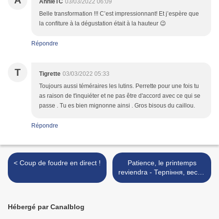
A
AnnieTC
03/03/2022 06:09
Belle transformation !!! C’est impressionnant! Et j’espère que
la confiture à la dégustation était à la hauteur 😉
Répondre
T
Tigrette
03/03/2022 05:33
Toujours aussi téméraires les lutins. Perrette pour une fois tu
as raison de t'inquiéter et ne pas être d'accord avec ce qui se
passe . Tu es bien mignonne ainsi . Gros bisous du caillou.
Répondre
< Coup de foudre en direct !
Patience, le printemps
reviendra - Терпіння, весна
повернеться >
Hébergé par Canalblog