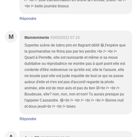
/> <br /> jolie transformation en brune ta Perrette, bravo <br />
<br /> belle journée bisous
Répondre
M
Mamieminette
03/03/2022 07:15
Superbe scène de lutins pris en flagrant délit! 😄J'espère que
la gourmandise ne finira pas par les perdre.<br /> <br />
Quant à Perrette, elle est ravissante et même si sa moue
dubitative ou réprobatrice ne montre pas à quel point elle est
contente d'être redevenue ce qu'elle est, elle te l'assure, elle
ne boude pas! elle est juste inquiète de tout ce qui se passe
autour d'elle et n'en est pas d'accord! regarde ta photo
animée, elle est de mon avis et pas du tien 🤣<br /> <br />
Boudeuse, elle? non, non, non et non! Tu aurais presque pu
l'appeler Cassandre. 😄<br /> <br /> <br /> <br /> Bonne nuit
et doux jeudi<br /> <br /> bises
Répondre