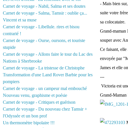
- Mais bien sur
Carnet de voyage - Nabil, Salma et ses doutes
suite votre frèr
Carnet de voyage - Salma, Tamsir : oublie ça...
Vincent et sa muse
sa colocataire.
Carnet de voyage - Libellule. rires et bisou
Grand-maman Nad
contrarié !
souper avec An
Carnet de voyage - Ourse, oursons, et touriste
stupide
Ce faisant, elle
Carnet de voyage - Allons faire le tour du Lac des
envoyée par "Mo
Nations à Sherbrooke
James et elle on
Carnet de voyage - La tristesse de Christophe
Transformation d'une Land Rover Barbie pour les
---
pompiers
Victoria est u
Carnet de voyage - un campeur mal embouché
Grand-Maman Na
Nouveau venu, graphisme et poésie
Carnet de voyage - Critiques et guérison
Carnet de voyage - Du nouveau chez Tamsir +
l'Odyssée et un bon prof
M
Un thermomètre bipolaire !!!