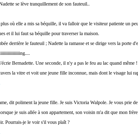
ette se lève tranquillement de son fauteuil..
t plus où elle a mis sa béquille, il va falloir que le visiteur patiente un pe
es et il lui faut sa béquille pour traverser la maison.
bée derrière le fauteuil ; Nadette la ramasse et se dirige vers la porte d'
iiiiiiiiiiiiing....
 s'écrie Bernadette. Une seconde, il n'y a pas le feu au lac quand même !
ravers la vitre et voit une jeune fille inconnue, mais dont le visage lui r
e, dit poliment la jeune fille. Je suis Victoria Walpole. Je vous prie d
lorsque je suis allée à son appartement, son voisin m'a dit que mon frère
r. Pourrais-je le voir s'il vous plaît ?