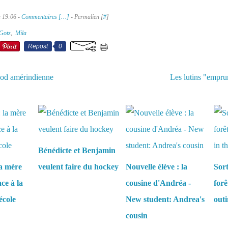
à 19:06 -
Commentaires [
…
]
- Permalien [
#
]
Gotz
,
Mila
Repost
0
od amérindienne
Les lutins "empru
aussi :
Bénédicte et Benjamin
la mère
veulent faire du hockey
Nouvelle élève : la
Sort
ce à la
cousine d'Andréa -
forê
'école
New student: Andrea's
outi
cousin