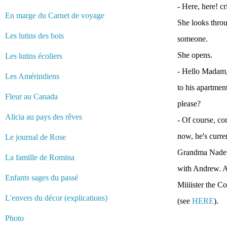
- Here, here! c
En marge du Carnet de voyage
She looks thro
Les lutins des bois
someone.
She opens.
Les lutins écoliers
- Hello Madam, 
Les Amérindiens
to his apartmen
Fleur au Canada
please?
Alicia au pays des rêves
- Of course, co
now, he's curre
Le journal de Rose
Grandma Nadette
La famille de Romina
with Andrew. As
Enfants sages du passé
Miiiister the C
L'envers du décor (explications)
(see
HERE
).
Photo