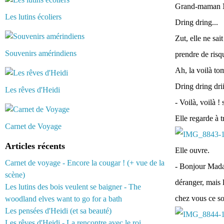
Grand-maman Nad
Les lutins écoliers
Dring dring...
Zut, elle ne sai
Souvenirs amérindiens
prendre de risqu
Ah, la voilà tom
Dring dring driiiii
Les rêves d'Heidi
- Voilà, voilà !
Elle regarde à t
Carnet de Voyage
Articles récents
Elle ouvre.
Carnet de voyage - Encore la cougar ! (+ vue de la
- Bonjour Madam
scène)
déranger, mais 
Les lutins des bois veulent se baigner - The
chez vous ce soi
woodland elves want to go for a bath
Les pensées d'Heidi (et sa beauté)
Les rêves d'Heidi - La rencontre avec le roi