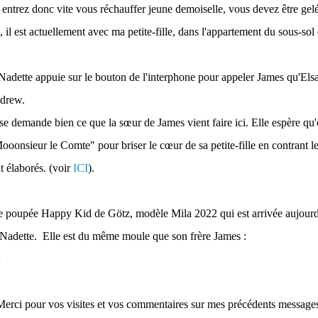
, entrez donc vite vous réchauffer jeune demoiselle, vous devez être gelé
e, il est actuellement avec ma petite-fille, dans l'appartement du sous-sol
ette appuie sur le bouton de l'interphone pour appeler James qu'Elsa e
drew.
 se demande bien ce que la sœur de James vient faire ici. Elle espère qu'e
oonsieur le Comte" pour briser le cœur de sa petite-fille en contrant le
t élaborés. (voir
ICI
).
ne poupée Happy Kid de Götz, modèle Mila 2022 qui est arrivée aujour
dette. Elle est du même moule que son frère James :
erci pour vos visites et vos commentaires sur mes précédents messages,