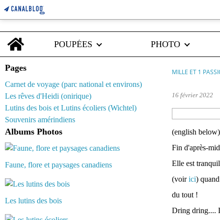
Home
POUPÉES
PHOTO
Pages
MILLE ET 1 PASS
Carnet de voyage (parc national et environs)
16 février 2022
Les rêves d'Heidi (onirique)
Lutins des bois et Lutins écoliers (Wichtel)
Souvenirs amérindiens
Albums Photos
(english below)
Fin d'après-mi
Elle est tranqu
Faune, flore et paysages canadiens
(voir
ici
) quand 
du tout !
Les lutins des bois
Dring dring....