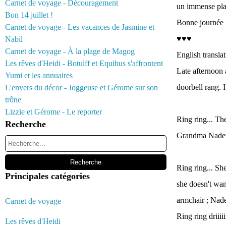
Carnet de voyage - Découragement
un immense plai
Bon 14 juillet !
Bonne journée :
Carnet de voyage - Les vacances de Jasmine et
♥♥♥
Nabil
Carnet de voyage - À la plage de Magog
English transla
Les rêves d'Heidi - Botulff et Equibus s'affrontent
Late afternoon 
Yumi et les annuaires
doorbell rang. I
L'envers du décor - Joggeuse et Gérome sur son
trône
Lizzie et Gérome - Le reporter
Ring ring... Th
Recherche
Grandma Nadette
Ring ring... Sh
Principales catégories
she doesn't wan
armchair ; Nadet
Carnet de voyage
Ring ring driiiiiii
Les rêves d'Heidi