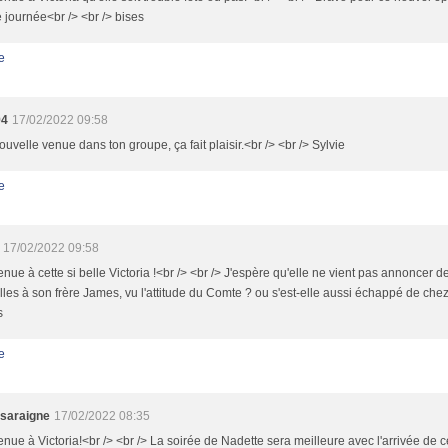
journée<br /> <br /> bises
e
94
17/02/2022 09:58
uvelle venue dans ton groupe, ça fait plaisir.<br /> <br /> Sylvie
e
17/02/2022 09:58
nue à cette si belle Victoria !<br /> <br /> J'espère qu'elle ne vient pas annoncer 
les à son frère James, vu l'attitude du Comte ? ou s'est-elle aussi échappé de chez 
s
e
saraigne
17/02/2022 08:35
nue à Victoria!<br /> <br /> La soirée de Nadette sera meilleure avec l'arrivée de c