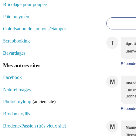
Bricolage pour poupée
Commentair
Pâte polymère
Colorisation de tampons/étampes
Scrapbooking
T
tigret
Bienve
Bavardages
Répondr
Mes autres sites
Facebook
M
monde
Naturelimages
Elle e
Bonne 
PhotoGuyloup
(ancien site)
Répondr
Brodamaryllis
Broderie-Passion (très vieux site)
M
Mamie
Bienve