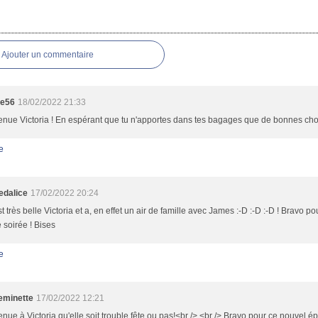
es
Ajouter un commentaire
te56
18/02/2022 21:33
nue Victoria ! En espérant que tu n'apportes dans tes bagages que de bonnes cho
e
dalice
17/02/2022 20:24
st très belle Victoria et a, en effet un air de famille avec James :-D :-D :-D ! Bravo po
soirée ! Bises
e
minette
17/02/2022 12:21
nue à Victoria qu'elle soit trouble fête ou pas!<br /> <br /> Bravo pour ce nouvel ép