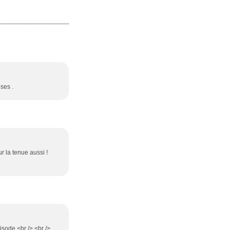
ses .
ur la tenue aussi !
isode.<br /> <br />