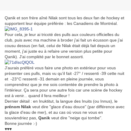
Qanik et son frère aîné Nilak sont tous les deux fan de hockey et
supportent leur équipe préférée : les Canadiens de Montréal.
Pour cela, je leur ai tricoté des pulls aux couleurs officielles du
club, puis avec ma machine à broder j'ai fait un écusson que j'ai
cousu dessus (en fait, celui de Nilak était déjà fait depuis un
moment, j'ai juste eu à refaire une version plus petite pour
Qanik). J'ai complété par le bonnet assorti.
J'aurais préféré vous faire une photo en extérieur pour vous
présenter ces pulls, mais vu qu'il fait -27° / ressenti -39 cette nuit
et -23°C ressenti -31 demain en pleine journée, vous
comprendrez que je me sois contentée de prendre la photo à
l'intérieur. Ça sera pour une autre fois car une scène de hockey
est à venir... quand il fera meilleur !
Dernier détail : en Inuktitut, la langue des Inuits (ou Innus), le
prénom Nilak
veut dire "glace d'eau douce" (par différence avec
la glace d'eau de mer), et au cas où vous ne vous en
souviendriez pas,
Qanik
veut dire "neige qui tombe".
Bonne journée :-)
♥♥♥