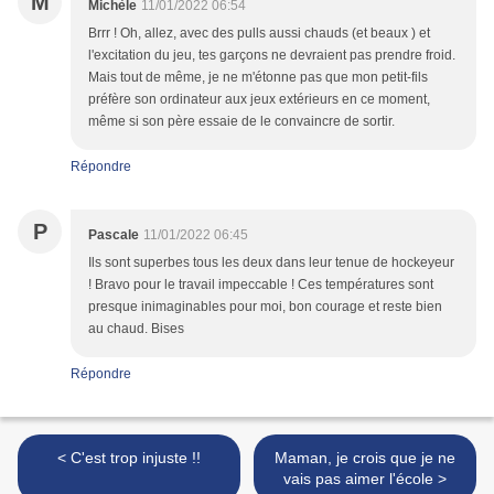
M
Michèle
11/01/2022 06:54
Brrr ! Oh, allez, avec des pulls aussi chauds (et beaux ) et
l'excitation du jeu, tes garçons ne devraient pas prendre froid.
Mais tout de même, je ne m'étonne pas que mon petit-fils
préfère son ordinateur aux jeux extérieurs en ce moment,
même si son père essaie de le convaincre de sortir.
Répondre
P
Pascale
11/01/2022 06:45
Ils sont superbes tous les deux dans leur tenue de hockeyeur
! Bravo pour le travail impeccable ! Ces températures sont
presque inimaginables pour moi, bon courage et reste bien
au chaud. Bises
Répondre
< C'est trop injuste !!
Maman, je crois que je ne
vais pas aimer l'école >