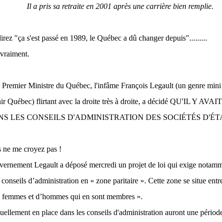
Il a pris sa retraite en 2001 après une carrière bien remplie.
rez "ça s'est passé en 1989, le Québec a dû changer depuis".........
 vraiment.
 Premier Ministre du Québec, l'infâme François Legault (un genre mini 
ir Québec) flirtant avec la droite très à droite, a décidé QU'IL Y AV
S LES CONSEILS D'ADMINISTRATION DES SOCIÉTÉS D'É
s ne me croyez pas !
vernement Legault a déposé mercredi un projet de loi qui exige notamm
s conseils d’administration en « zone paritaire ». Cette zone se situe en
e femmes et d’hommes qui en sont membres ».
ellement en place dans les conseils d'administration auront une période