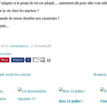
adapter si le projet de loi est adopté.... autrement dit pour aller voir aill
le la vie chez les machos ?
nde de retour derrière nos casseroles ?
irée...
à 13:13 -
Commentaires [
…
]
- Permalien [
#
]
avardages
Repost
0
e avant les courses
Bonjour, 
aussi :
Bon 14 juillet !
Fêt