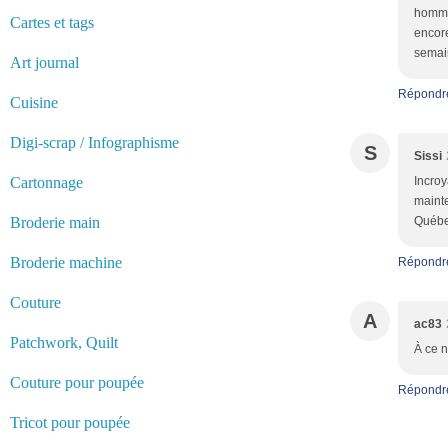
homme 
Cartes et tags
encore
semain
Art journal
Répondr
Cuisine
Digi-scrap / Infographisme
S
Sissi
Cartonnage
Incroy
mainte
Broderie main
Québec
Broderie machine
Répondr
Couture
A
ac83
Patchwork, Quilt
À ce n
Couture pour poupée
Répondr
Tricot pour poupée