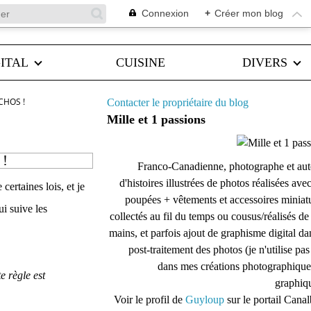
Connexion
+
Créer mon blog
ITAL
CUISINE
DIVERS
CHOS !
Contacter le propriétaire du blog
Mille et 1 passions
 !
Franco-Canadienne, photographe et aut
d'histoires illustrées de photos réalisées ave
ertaines lois, et je
poupées + vêtements et accessoires miniat
ui suive les
collectés au fil du temps ou cousus/réalisés d
mains, et parfois ajout de graphisme digital da
post-traitement des photos (je n'utilise pas
dans mes créations photographique
e règle est
graphiqu
Voir le profil de
Guyloup
sur le portail Cana