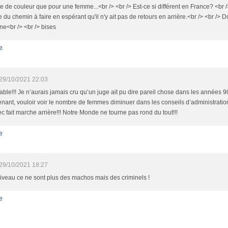
de couleur que pour une femme...<br /> <br /> Est-ce si différent en France? <br 
 du chemin à faire en espérant qu'il n'y ait pas de retours en arrière.<br /> <br /> D
e<br /> <br /> bises
e
29/10/2021 22:03
able!!! Je n’aurais jamais cru qu’un juge ait pu dire pareil chose dans les années 9
nant, vouloir voir le nombre de femmes diminuer dans les conseils d’administration
 fait marche arrière!!! Notre Monde ne tourne pas rond du tout!!!
e
29/10/2021 18:27
iveau ce ne sont plus des machos mais des criminels !
e