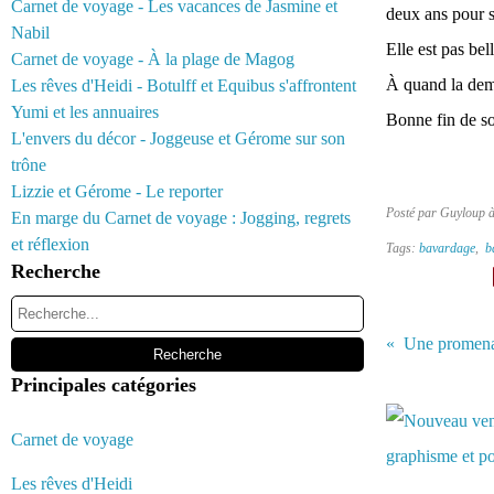
Carnet de voyage - Les vacances de Jasmine et
deux ans pour s’
Nabil
Elle est pas bel
Carnet de voyage - À la plage de Magog
À quand la dema
Les rêves d'Heidi - Botulff et Equibus s'affrontent
Yumi et les annuaires
Bonne fin de so
L'envers du décor - Joggeuse et Gérome sur son
trône
Lizzie et Gérome - Le reporter
Posté par Guyloup 
En marge du Carnet de voyage : Jogging, regrets
et réflexion
Tags:
bavardage
,
b
Recherche
Une promenad
Principales catégories
Vous aimerez 
Carnet de voyage
Les rêves d'Heidi