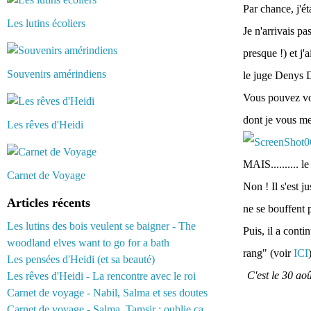
Par chance, j'éta
Les lutins écoliers
Je n'arrivais pa
presque !) et j'
Souvenirs amérindiens
le juge Denys 
Vous pouvez v
dont je vous me
Les rêves d'Heidi
MAIS.......... l
Carnet de Voyage
Non ! Il s'est j
Articles récents
ne se bouffent 
Les lutins des bois veulent se baigner - The
Puis, il a conti
woodland elves want to go for a bath
rang" (voir
ICI
Les pensées d'Heidi (et sa beauté)
C'est le 30 ao
Les rêves d'Heidi - La rencontre avec le roi
Carnet de voyage - Nabil, Salma et ses doutes
Carnet de voyage - Salma, Tamsir : oublie ça...