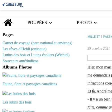
Home
POUPÉES
PHOTO
Pages
MILLE ET 1 PASS
Carnet de voyage (parc national et environs)
29 octobre 2021
Les rêves d'Heidi (onirique)
Lutins des bois et Lutins écoliers (Wichtel)
Souvenirs amérindiens
Albums Photos
Hier, mon mari 
me demandais po
infractions cor
Faune, flore et paysages canadiens
Et là, André me 
- Il y a un bien
Les lutins des bois
faite, comme un