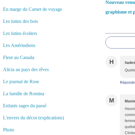
Nouveau venu
En marge du Carnet de voyage
graphisme et p
Les lutins des bois
Commentair
Les lutins écoliers
Les Amérindiens
Fleur au Canada
H
hade
Alicia au pays des rêves
Quelle
Le journal de Rose
Répondr
La famille de Romina
M
Mamie
Enfants sages du passé
Heureu
comme 
L'envers du décor (explications)
femmes
québéc
Photo
Clinto