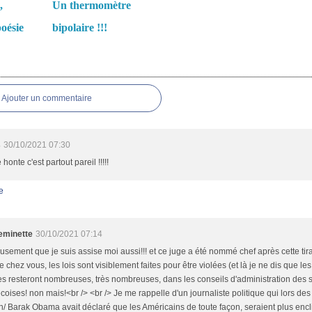
,
Un thermomètre
oésie
bipolaire !!!
es
Ajouter un commentaire
s
30/10/2021 07:30
 honte c'est partout pareil !!!!!
e
minette
30/10/2021 07:14
sement que je suis assise moi aussi!!! et ce juge a été nommé chef après cette tir
chez vous, les lois sont visiblement faites pour être violées (et là je ne dis que les 
 resteront nombreuses, très nombreuses, dans les conseils d'administration des so
oises! non mais!<br /> <br /> Je me rappelle d'un journaliste politique qui lors des
n/ Barak Obama avait déclaré que les Américains de toute façon, seraient plus encl