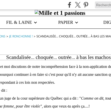
FIL & LAINE
PAPIER
DIG
IONS
>
JE RONCHONNE !
>
SCANDALISÉE... CHOQUÉE... OUTRÉE... À BAS LES MA
Scandalisée... choquée... outrée... à bas les machos
et moi discutions de notre incompréhension face à la non-application de c
urquoi continuer à en faire si c'est pour qu'il n'y ait aucune sanction q
respondant à ces lois non respectées.
dit :
 un juge de la cour supérieure du Québec qui a dit : "
Comme on dit, tout
e femme, pour être violée",
alors que veux-tu après ça....!