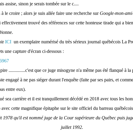
is assise, sinon je serais tombée sur le c....
s à le croire ; alors je suis allée faire une recherche sur
Google-mon-ami-q
ai effectivement trouvé des références sur cette honteuse tirade qui a bie
Dionne.
oir
ICI
un exemplaire numérisé du très sérieux journal québécois La Pre
ts une capture d'écran ci-dessous :
e pire ..............c'est que ce juge misogyne n'a même pas été flanqué à la 
uste engagé à ne pas siéger durant l'enquête (faite par ses pairs, et comme
pas entre eux).
nué sea carrière et il est tranquillement décédé en 2018 avec tous les ho
) avec cette magnifique épitaphe sur le site officiel du barreau québécois
ût 1978 qu'il est nommé juge de la Cour supérieure du Québec puis juge
juillet 1992.