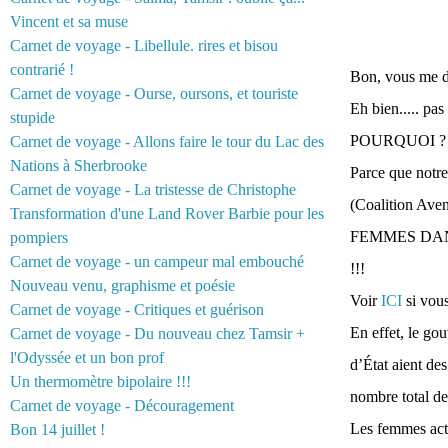
Vincent et sa muse
Carnet de voyage - Libellule. rires et bisou
contrarié !
Bon, vous me di
Carnet de voyage - Ourse, oursons, et touriste
Eh bien..... pas
stupide
POURQUOI ?
Carnet de voyage - Allons faire le tour du Lac des
Nations à Sherbrooke
Parce que notre
Carnet de voyage - La tristesse de Christophe
(Coalition Aven
Transformation d'une Land Rover Barbie pour les
FEMMES DAN
pompiers
Carnet de voyage - un campeur mal embouché
!!!
Nouveau venu, graphisme et poésie
Voir
ICI
si vou
Carnet de voyage - Critiques et guérison
En effet, l
e gou
Carnet de voyage - Du nouveau chez Tamsir +
l'Odyssée et un bon prof
d’État aient de
Un thermomètre bipolaire !!!
nombre total d
Carnet de voyage - Découragement
Les femmes actu
Bon 14 juillet !