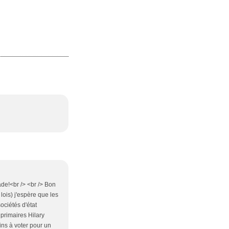
ade!<br /> <br /> Bon
lois) j'espère que les
ciétés d'état
 primaires Hilary
ins à voter pour un