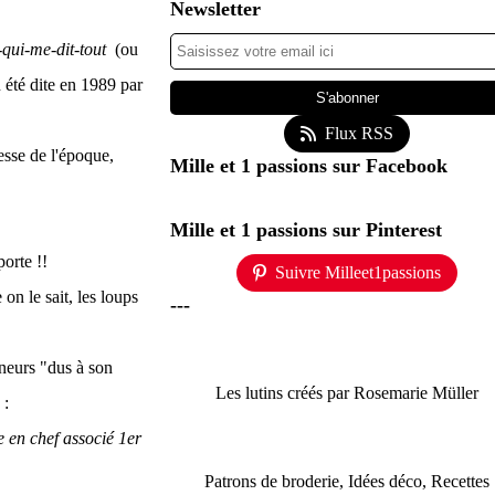
Newsletter
ui-me-dit-tout
(ou
n été dite en 1989 par
Flux RSS
sse de l'époque,
Mille et 1 passions sur Facebook
Mille et 1 passions sur Pinterest
porte !!
Suivre Milleet1passions
 on le sait, les loups
---
nneurs "dus à son
Les lutins créés par Rosemarie Müller
 :
 en chef associé 1er
Patrons de broderie, Idées déco, Recettes