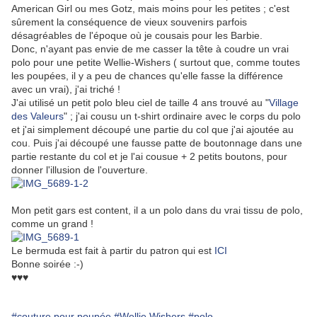
American Girl ou mes Gotz, mais moins pour les petites ; c'est
sûrement la conséquence de vieux souvenirs parfois
désagréables de l'époque où je cousais pour les Barbie.
Donc, n'ayant pas envie de me casser la tête à coudre un vrai
polo pour une petite Wellie-Wishers ( surtout que, comme toutes
les poupées, il y a peu de chances qu'elle fasse la différence
avec un vrai), j'ai triché !
J'ai utilisé un petit polo bleu ciel de taille 4 ans trouvé au "
Village
des Valeurs
" ; j'ai cousu un t-shirt ordinaire avec le corps du polo
et j'ai simplement découpé une partie du col que j'ai ajoutée au
cou. Puis j'ai découpé une fausse patte de boutonnage dans une
partie restante du col et je l'ai cousue + 2 petits boutons, pour
donner l'illusion de l'ouverture.
Mon petit gars est content, il a un polo dans du vrai tissu de polo,
comme un grand !
Le bermuda est fait à partir du patron qui est
ICI
Bonne soirée :-)
♥♥♥
#couture pour poupée
#Wellie Wishers
#polo