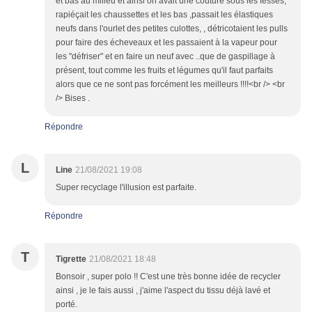
et bas au milieu et ainsi on avait une couture sous les fesses,
rapiéçait les chaussettes et les bas ,passait les élastiques
neufs dans l'ourlet des petites culottes, , détricotaient les pulls
pour faire des écheveaux et les passaient à la vapeur pour
les "défriser" et en faire un neuf avec ..que de gaspillage à
présent, tout comme les fruits et légumes qu'il faut parfaits
alors que ce ne sont pas forcément les meilleurs !!!!<br /> <br
/> Bises .
Répondre
L
Line
21/08/2021 19:08
Super recyclage l'illusion est parfaite.
Répondre
T
Tigrette
21/08/2021 18:48
Bonsoir , super polo !! C'est une très bonne idée de recycler
ainsi , je le fais aussi , j'aime l'aspect du tissu déjà lavé et
porté.