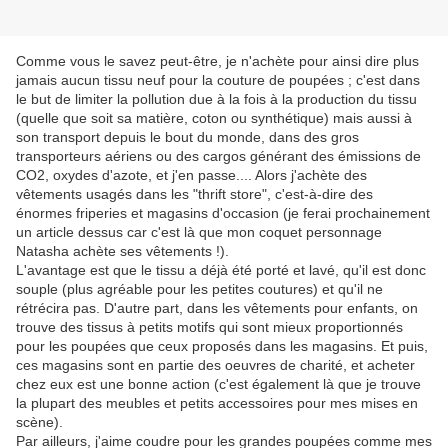
Comme vous le savez peut-être, je n'achète pour ainsi dire plus
jamais aucun tissu neuf pour la couture de poupées ; c'est dans
le but de limiter la pollution due à la fois à la production du tissu
(quelle que soit sa matière, coton ou synthétique) mais aussi à
son transport depuis le bout du monde, dans des gros
transporteurs aériens ou des cargos générant des émissions de
CO2, oxydes d'azote, et j'en passe.... Alors j'achète des
vêtements usagés dans les "thrift store", c'est-à-dire des
énormes friperies et magasins d'occasion (je ferai prochainement
un article dessus car c'est là que mon coquet personnage
Natasha achète ses vêtements !).
L'avantage est que le tissu a déjà été porté et lavé, qu'il est donc
souple (plus agréable pour les petites coutures) et qu'il ne
rétrécira pas. D'autre part, dans les vêtements pour enfants, on
trouve des tissus à petits motifs qui sont mieux proportionnés
pour les poupées que ceux proposés dans les magasins. Et puis,
ces magasins sont en partie des oeuvres de charité, et acheter
chez eux est une bonne action (c'est également là que je trouve
la plupart des meubles et petits accessoires pour mes mises en
scène).
Par ailleurs, j'aime coudre pour les grandes poupées comme mes