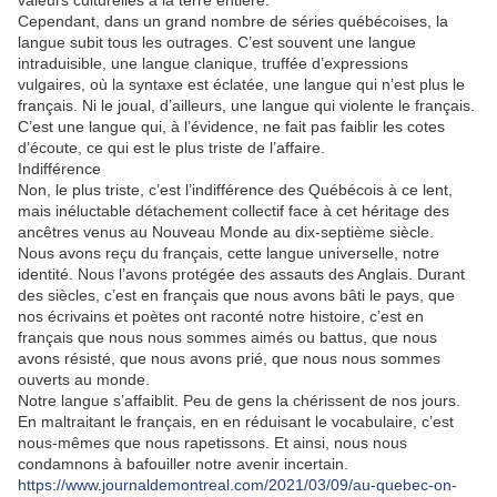
valeurs culturelles à la terre entière.
Cependant, dans un grand nombre de séries québécoises, la
langue subit tous les outrages. C’est souvent une langue
intraduisible, une langue clanique, truffée d’expressions
vulgaires, où la syntaxe est éclatée, une langue qui n’est plus le
français. Ni le joual, d’ailleurs, une langue qui violente le français.
C’est une langue qui, à l’évidence, ne fait pas faiblir les cotes
d’écoute, ce qui est le plus triste de l’affaire.
Indifférence
Non, le plus triste, c’est l’indifférence des Québécois à ce lent,
mais inéluctable détachement collectif face à cet héritage des
ancêtres venus au Nouveau Monde au dix-septième siècle.
Nous avons reçu du français, cette langue universelle, notre
identité. Nous l’avons protégée des assauts des Anglais. Durant
des siècles, c’est en français que nous avons bâti le pays, que
nos écrivains et poètes ont raconté notre histoire, c’est en
français que nous nous sommes aimés ou battus, que nous
avons résisté, que nous avons prié, que nous nous sommes
ouverts au monde.
Notre langue s’affaiblit. Peu de gens la chérissent de nos jours.
En maltraitant le français, en en réduisant le vocabulaire, c’est
nous-mêmes que nous rapetissons. Et ainsi, nous nous
condamnons à bafouiller notre avenir incertain.
https://www.journaldemontreal.com/2021/03/09/au-quebec-on-