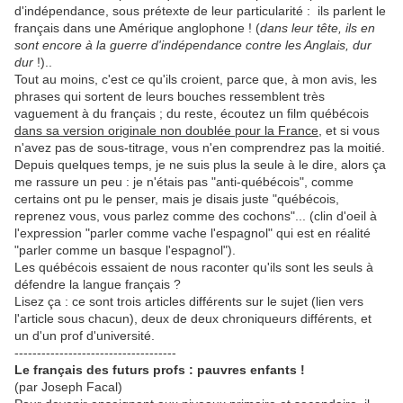
d'indépendance, sous prétexte de leur particularité : ils parlent le
français dans une Amérique anglophone ! (
dans leur tête, ils en
sont encore à la guerre d'indépendance contre les Anglais, dur
dur
!)..
Tout au moins, c'est ce qu'ils croient, parce que, à mon avis, les
phrases qui sortent de leurs bouches ressemblent très
vaguement à du français ; du reste, écoutez un film québécois
dans sa version originale non doublée pour la France
, et si vous
n'avez pas de sous-titrage, vous n'en comprendrez pas la moitié.
Depuis quelques temps, je ne suis plus la seule à le dire, alors ça
me rassure un peu : je n'étais pas "anti-québécois", comme
certains ont pu le penser, mais je disais juste "québécois,
reprenez vous, vous parlez comme des cochons"... (clin d'oeil à
l'expression "parler comme vache l'espagnol" qui est en réalité
"parler comme un basque l'espagnol").
Les québécois essaient de nous raconter qu'ils sont les seuls à
défendre la langue français ?
Lisez ça : ce sont trois articles différents sur le sujet (lien vers
l'article sous chacun), deux de deux chroniqueurs différents, et
un d'un prof d'université.
------------------------------------
Le français des futurs profs : pauvres enfants !
(par Joseph Facal)