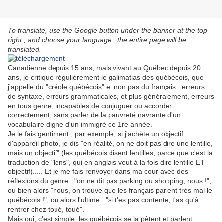
To translate, use the Google button under the banner at the top
right , and choose your language ; the entire page will be
translated.
Canadienne depuis 15 ans, mais vivant au Québec depuis 20
ans, je critique régulièrement le galimatias des québécois, que
j'appelle du "créole québécois" et non pas du français : erreurs
de syntaxe, erreurs grammaticales, et plus généralement, erreurs
en tous genre, incapables de conjuguer ou accorder
correctement, sans parler de la pauvreté navrante d'un
vocabulaire digne d'un immigré de 1re année.
Je le fais gentiment ; par exemple, si j'achète un objectif
d'appareil photo, je dis "en réalité, on ne doit pas dire une lentille,
mais un objectif" (les québécois disent lentilles, parce que c'est la
traduction de "lens", qui en anglais veut à la fois dire lentille ET
objectif)..... Et je me fais renvoyer dans ma cour avec des
réflexions du genre : "on ne dit pas parking ou shopping, nous !",
ou bien alors "nous, on trouve que les français parlent très mal le
québécois !", ou alors l'ultime : "si t'es pas contente, t'as qu'à
rentrer chez toué, toué".
Mais oui, c'est simple, les québécois se la pètent et parlent