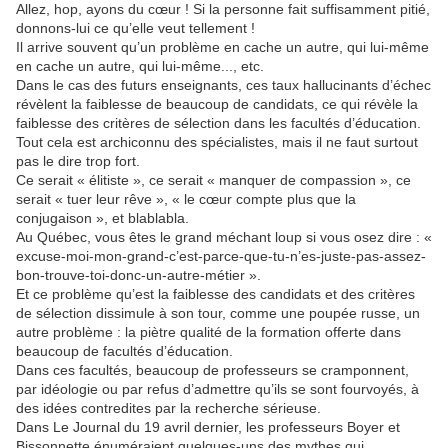
Allez, hop, ayons du cœur ! Si la personne fait suffisamment pitié,
donnons-lui ce qu’elle veut tellement !
Il arrive souvent qu’un problème en cache un autre, qui lui-même
en cache un autre, qui lui-même..., etc.
Dans le cas des futurs enseignants, ces taux hallucinants d’échec
révèlent la faiblesse de beaucoup de candidats, ce qui révèle la
faiblesse des critères de sélection dans les facultés d’éducation.
Tout cela est archiconnu des spécialistes, mais il ne faut surtout
pas le dire trop fort.
Ce serait « élitiste », ce serait « manquer de compassion », ce
serait « tuer leur rêve », « le cœur compte plus que la
conjugaison », et blablabla.
Au Québec, vous êtes le grand méchant loup si vous osez dire : «
excuse-moi-mon-grand-c’est-parce-que-tu-n’es-juste-pas-assez-
bon-trouve-toi-donc-un-autre-métier ».
Et ce problème qu’est la faiblesse des candidats et des critères
de sélection dissimule à son tour, comme une poupée russe, un
autre problème : la piètre qualité de la formation offerte dans
beaucoup de facultés d’éducation.
Dans ces facultés, beaucoup de professeurs se cramponnent,
par idéologie ou par refus d’admettre qu’ils se sont fourvoyés, à
des idées contredites par la recherche sérieuse.
Dans Le Journal du 19 avril dernier, les professeurs Boyer et
Bissonnette énuméraient quelques-uns des mythes qui