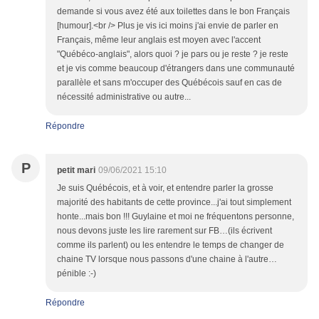
demande si vous avez été aux toilettes dans le bon Français
[humour].<br /> Plus je vis ici moins j'ai envie de parler en
Français, même leur anglais est moyen avec l'accent
"Québéco-anglais", alors quoi ? je pars ou je reste ? je reste
et je vis comme beaucoup d'étrangers dans une communauté
parallèle et sans m'occuper des Québécois sauf en cas de
nécessité administrative ou autre...
Répondre
P
petit mari
09/06/2021 15:10
Je suis Québécois, et à voir, et entendre parler la grosse
majorité des habitants de cette province...j'ai tout simplement
honte...mais bon !!! Guylaine et moi ne fréquentons personne,
nous devons juste les lire rarement sur FB…(ils écrivent
comme ils parlent) ou les entendre le temps de changer de
chaine TV lorsque nous passons d'une chaine à l'autre…
pénible :-)
Répondre