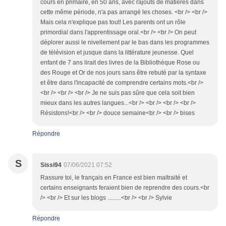
cours en primaire, en 50 ans, avec rajouts de matières dans
cette même période, n'a pas arrangé les choses. <br /> <br />
Mais cela n'explique pas tout! Les parents ont un rôle
primordial dans l'apprentissage oral.<br /> <br /> On peut
déplorer aussi le nivellement par le bas dans les programmes
de télévision et jusque dans la littérature jeunesse. Quel
enfant de 7 ans lirait des livres de la Bibliothèque Rose ou
des Rouge et Or de nos jours sans être rebuté par la syntaxe
et être dans l'incapacité de comprendre certains mots.<br />
<br /> <br /> <br /> Je ne suis pas sûre que cela soit bien
mieux dans les autres langues...<br /> <br /> <br /> <br />
Résistons!<br /> <br /> douce semaine<br /> <br /> bises
Répondre
S
Sissi94
07/06/2021 07:52
Rassure toi, le français en France est bien maltraité et
certains enseignants feraient bien de reprendre des cours.<br
/> <br /> Et sur les blogs .........<br /> <br /> Sylvie
Répondre