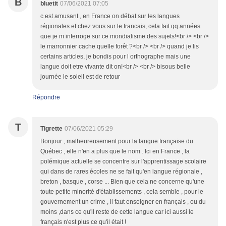
B
bluetit
07/06/2021 07:05
c est amusant , en France on débat sur les langues
régionales et chez vous sur le francais, cela fait qq années
que je m interroge sur ce mondialisme des sujets!<br /> <br />
le marronnier cache quelle forêt ?<br /> <br /> quand je lis
certains articles, je bondis pour l orthographe mais une
langue doit etre vivante dit on!<br /> <br /> bisous belle
journée le soleil est de retour
Répondre
T
Tigrette
07/06/2021 05:29
Bonjour , malheureusement pour la langue française du
Québec , elle n'en a plus que le nom . Ici en France , la
polémique actuelle se concentre sur l'apprentissage scolaire
qui dans de rares écoles ne se fait qu'en langue régionale ,
breton , basque , corse ... Bien que cela ne concerne qu'une
toute petite minorité d'établissements , cela semble , pour le
gouvernement un crime , il faut enseigner en français , ou du
moins ,dans ce qu'il reste de cette langue car ici aussi le
français n'est plus ce qu'il était !