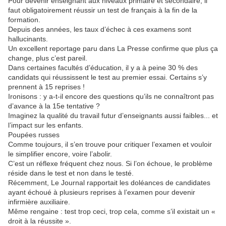
Pour devenir enseignant aux niveaux primaire et secondaire, il
faut obligatoirement réussir un test de français à la fin de la
formation.
Depuis des années, les taux d’échec à ces examens sont
hallucinants.
Un excellent reportage paru dans La Presse confirme que plus ça
change, plus c’est pareil.
Dans certaines facultés d’éducation, il y a à peine 30 % des
candidats qui réussissent le test au premier essai. Certains s’y
prennent à 15 reprises !
Ironisons : y a-t-il encore des questions qu’ils ne connaîtront pas
d’avance à la 15e tentative ?
Imaginez la qualité du travail futur d’enseignants aussi faibles... et
l’impact sur les enfants.
Poupées russes
Comme toujours, il s’en trouve pour critiquer l’examen et vouloir
le simplifier encore, voire l’abolir.
C’est un réflexe fréquent chez nous. Si l’on échoue, le problème
réside dans le test et non dans le testé.
Récemment, Le Journal rapportait les doléances de candidates
ayant échoué à plusieurs reprises à l’examen pour devenir
infirmière auxiliaire.
Même rengaine : test trop ceci, trop cela, comme s’il existait un «
droit à la réussite ».