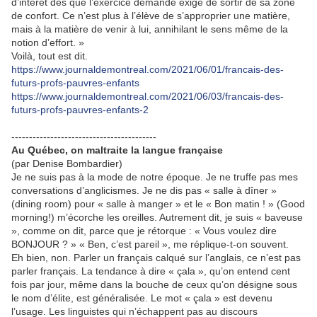
d’intérêt dès que l’exercice demandé exige de sortir de sa zone
de confort. Ce n’est plus à l’élève de s’approprier une matière,
mais à la matière de venir à lui, annihilant le sens même de la
notion d’effort. »
Voilà, tout est dit.
https://www.journaldemontreal.com/2021/06/01/francais-des-
futurs-profs-pauvres-enfants
https://www.journaldemontreal.com/2021/06/03/francais-des-
futurs-profs-pauvres-enfants-2
-----------------------------------------
Au Québec, on maltraite la langue française
(par Denise Bombardier)
Je ne suis pas à la mode de notre époque. Je ne truffe pas mes
conversations d’anglicismes. Je ne dis pas « salle à dîner »
(dining room) pour « salle à manger » et le « Bon matin ! » (Good
morning!) m’écorche les oreilles. Autrement dit, je suis « baveuse
», comme on dit, parce que je rétorque : « Vous voulez dire
BONJOUR ? » « Ben, c’est pareil », me réplique-t-on souvent.
Eh bien, non. Parler un français calqué sur l’anglais, ce n’est pas
parler français. La tendance à dire « çala », qu’on entend cent
fois par jour, même dans la bouche de ceux qu’on désigne sous
le nom d’élite, est généralisée. Le mot « çala » est devenu
l’usage. Les linguistes qui n’échappent pas au discours