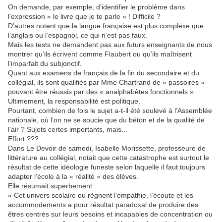
On demande, par exemple, d’identifier le problème dans
l’expression « le livre que je te parle » ! Difficile ?
D’autres notent que la langue française est plus complexe que
l’anglais ou l’espagnol, ce qui n’est pas faux.
Mais les tests ne demandent pas aux futurs enseignants de nous
montrer qu’ils écrivent comme Flaubert ou qu’ils maîtrisent
l’imparfait du subjonctif.
Quant aux examens de français de la fin du secondaire et du
collégial, ils sont qualifiés par Mme Chartrand de « passoires »
pouvant être réussis par des « analphabètes fonctionnels ».
Ultimement, la responsabilité est politique.
Pourtant, combien de fois le sujet a-t-il été soulevé à l’Assemblée
nationale, où l’on ne se soucie que du béton et de la qualité de
l’air ? Sujets certes importants, mais...
Effort ???
Dans Le Devoir de samedi, Isabelle Morissette, professeure de
littérature au collégial, notait que cette catastrophe est surtout le
résultat de cette idéologie funeste selon laquelle il faut toujours
adapter l’école à la « réalité » des élèves.
Elle résumait superbement :
« Cet univers scolaire où règnent l’empathie, l’écoute et les
accommodements a pour résultat paradoxal de produire des
êtres centrés sur leurs besoins et incapables de concentration ou