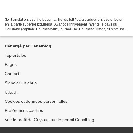
(for translation, use the button at the top left / para traducción, use el botón
en la parte superior izquierda) Ayant définitivement inventé le pays du
Dollsland (capitale Dollslandville, journal The Dollsland Times, et restaurant
McDolls !), j'ai créé...
Hébergé par Canalblog
Top articles
Pages
Contact
Signaler un abus
C.G.U.
Cookies et données personnelles
Préférences cookies
Voir le profil de Guyloup sur le portail Canalblog