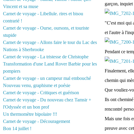
garçon, inquiet
Vincent et sa muse
Carnet de voyage - Libellule. rires et bisou
contrarié !
"C'est moi qui a
Carnet de voyage - Ourse, oursons, et touriste
et l'autre à l'i
stupide
Carnet de voyage - Allons faire le tour du Lac des
Nations à Sherbrooke
Pendant ce temps
Carnet de voyage - La tristesse de Christophe
Transformation d'une Land Rover Barbie pour les
Finalement, ell
pompiers
Carnet de voyage - un campeur mal embouché
chemin qui mène
Nouveau venu, graphisme et poésie
Que vouliez-vou
Carnet de voyage - Critiques et guérison
Ils ont cheminé 
Carnet de voyage - Du nouveau chez Tamsir +
l'Odyssée et un bon prof
rencontré perso
Un thermomètre bipolaire !!!
Mais une fois en
Carnet de voyage - Découragement
preuve avec cett
Bon 14 juillet !