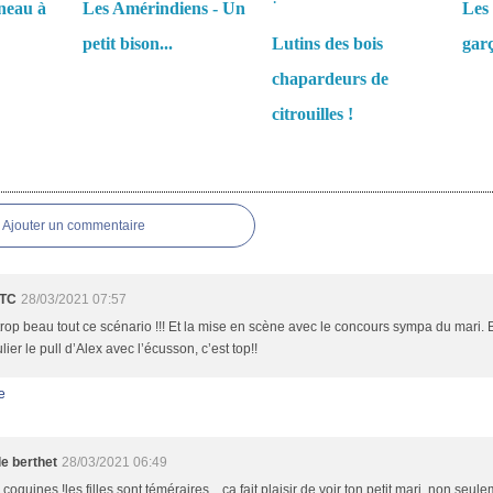
neau à
Les Amérindiens - Un
Les 
petit bison...
Lutins des bois
garç
chapardeurs de
citrouilles !
es
Ajouter un commentaire
eTC
28/03/2021 07:57
trop beau tout ce scénario !!! Et la mise en scène avec le concours sympa du mari. 
ulier le pull d’Alex avec l’écusson, c’est top!!
e
le berthet
28/03/2021 06:49
 coquines !les filles sont téméraires ...ça fait plaisir de voir ton petit mari .non seule