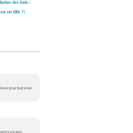
lutins des bois :
on ou fille ?!
Bravo pour tout et en
ment il est bon