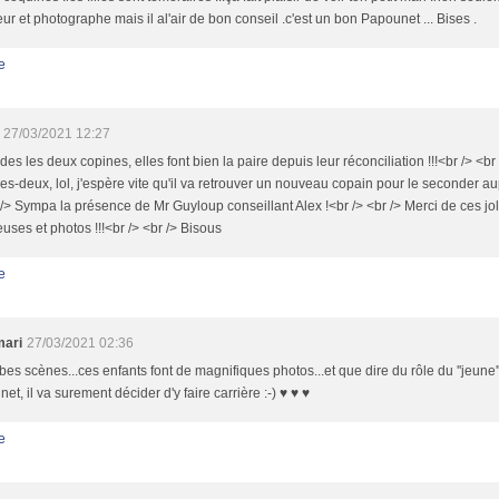
eur et photographe mais il al'air de bon conseil .c'est un bon Papounet ... Bises .
e
27/03/2021 12:27
ides les deux copines, elles font bien la paire depuis leur réconciliation !!!<br /> <b
les-deux, lol, j'espère vite qu'il va retrouver un nouveau copain pour le seconder aupr
 /> Sympa la présence de Mr Guyloup conseillant Alex !<br /> <br /> Merci de ces jo
uses et photos !!!<br /> <br /> Bisous
e
mari
27/03/2021 02:36
es scènes...ces enfants font de magnifiques photos...et que dire du rôle du ''jeune'
et, il va surement décider d'y faire carrière :-) ♥ ♥ ♥
e