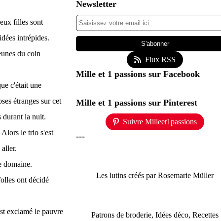
Newsletter
eux filles sont
dées intrépides.
jeunes du coin
Flux RSS
Mille et 1 passions sur Facebook
ue c'était une
hoses étranges sur cet
Mille et 1 passions sur Pinterest
 durant la nuit.
Suivre Milleet1passions
lors le trio s'est
---
aller.
le domaine.
Les lutins créés par Rosemarie Müller
folles ont décidé
est exclamé le pauvre
Patrons de broderie, Idées déco, Recettes