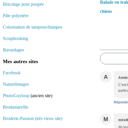
Balade en trai
Bricolage pour poupée
chiens
Pâte polymère
Colorisation de tampons/étampes
Scrapbooking
Commentair
Bavardages
Mes autres sites
Facebook
A
Anni
Naturelimages
C’est 
partic
PhotoGuyloup
(ancien site)
Répondr
Brodamaryllis
Broderie-Passion (très vieux site)
M
mireil
Ah les