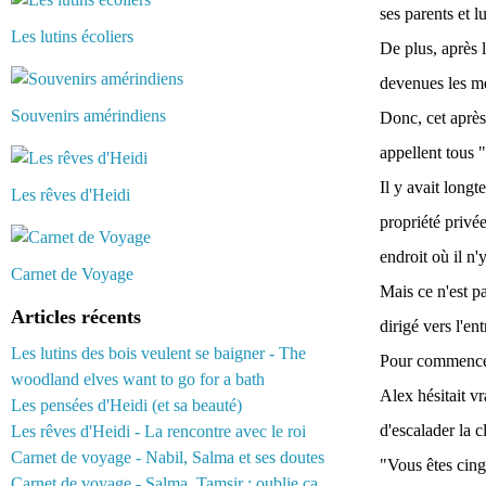
ses parents et 
Les lutins écoliers
De plus, après l
devenues les me
Souvenirs amérindiens
Donc, cet après
appellent tous 
Il y avait longt
Les rêves d'Heidi
propriété privée
endroit où il n'
Carnet de Voyage
Mais ce n'est pa
Articles récents
dirigé vers l'en
Les lutins des bois veulent se baigner - The
Pour commencer, 
woodland elves want to go for a bath
Alex hésitait vr
Les pensées d'Heidi (et sa beauté)
d'escalader la c
Les rêves d'Heidi - La rencontre avec le roi
Carnet de voyage - Nabil, Salma et ses doutes
"Vous êtes cing
Carnet de voyage - Salma, Tamsir : oublie ça...