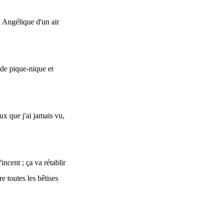
u Angélique d'un air
e de pique-nique et
ux que j'ai jamais vu,
ncent ; ça va rétablir
re toutes les bêtises