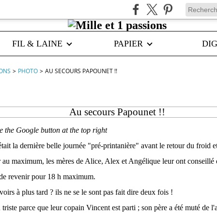
FIL & LAINE
PAPIER
DIG
IONS
>
PHOTO
>
AU SECOURS PAPOUNET !!
Au secours Papounet !!
se the Google button at the top right
tait la dernière belle journée "pré-printanière" avant le retour du froid e
r au maximum, les mères de Alice, Alex et Angélique leur ont conseillé d
t de revenir pour 18 h maximum.
oirs à plus tard ? ils ne se le sont pas fait dire deux fois !
triste parce que leur copain Vincent est parti ; son père a été muté de l'