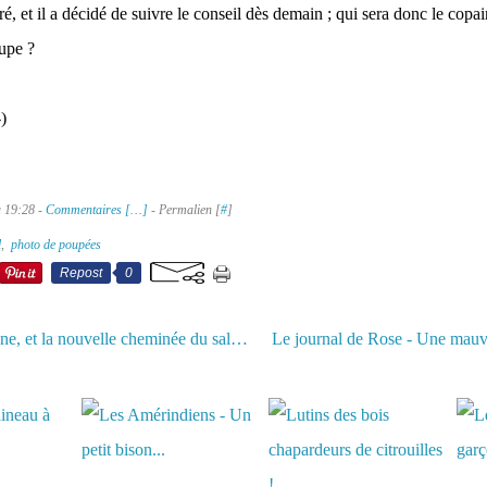
ré, et il a décidé de suivre le conseil dès demain ; qui sera donc le copa
oupe ?
)
à 19:28 -
Commentaires [
…
]
- Permalien [
#
]
l
,
photo de poupées
Repost
0
Jane la coquine, et la nouvelle cheminée du salon de Rose
aussi :