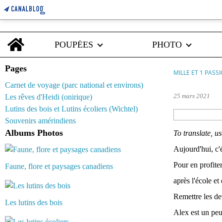
Home
POUPÉES
PHOTO
Pages
MILLE ET 1 PASS
Carnet de voyage (parc national et environs)
25 mars 2021
Les rêves d'Heidi (onirique)
Lutins des bois et Lutins écoliers (Wichtel)
Souvenirs amérindiens
Albums Photos
To translate, u
Aujourd'hui, c'é
Pour en profite
Faune, flore et paysages canadiens
après l'école e
Remettre les dev
Les lutins des bois
Alex est un peu 