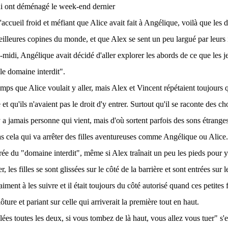
lui ont déménagé le week-end dernier
'accueil froid et méfiant que Alice avait fait à Angélique, voilà que les d
illeures copines du monde, et que Alex se sent un peu largué par leurs i
-midi, Angélique avait décidé d'aller explorer les abords de ce que les 
"le domaine interdit".
emps que Alice voulait y aller, mais Alex et Vincent répétaient toujours q
 et qu'ils n'avaient pas le droit d'y entrer. Surtout qu'il se raconte des c
y a jamais personne qui vient, mais d'où sortent parfois des sons étranges
s cela qui va arrêter des filles aventureuses comme Angélique ou Alice. A
trée du "domaine interdit", même si Alex traînait un peu les pieds pour y 
les filles se sont glissées sur le côté de la barrière et sont entrées sur 
aiment à les suivre et il était toujours du côté autorisé quand ces petites 
lôture et pariant sur celle qui arriverait la première tout en haut.
lées toutes les deux, si vous tombez de là haut, vous allez vous tuer" s'