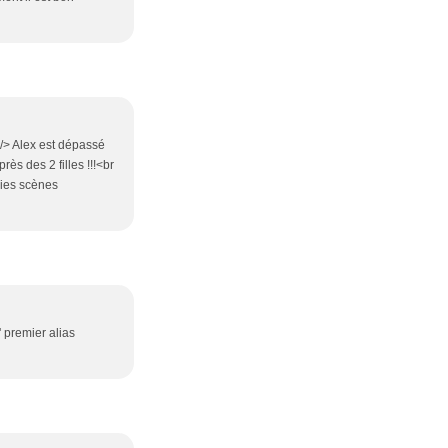
r /> Alex est dépassé
ès des 2 filles !!!<br
lies scènes
' premier alias