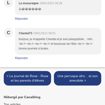
L
La musaraigne
29/01/2021 08:38
👍😂😂😂😂😂😂
Répondre
C
Chantal73
29/01/2021 08:01
bonjour, je m'appelle Chantal et je suis plangophile.... hihi..
<br /> <br /> <br /> <br /> et heureuse de l'être <br /> <br />
bonne journée à toutes
Répondre
< Le journal de Rose - Rose
Une perruque afro... et son
et les parents d'élèves
anecdote >
Hébergé par Canalblog
Top articles