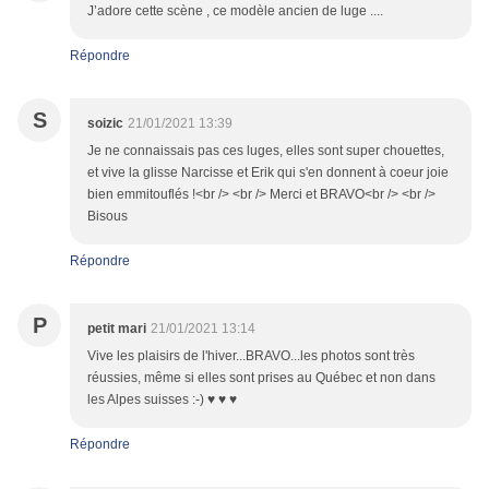
J’adore cette scène , ce modèle ancien de luge ....
Répondre
S
soizic
21/01/2021 13:39
Je ne connaissais pas ces luges, elles sont super chouettes,
et vive la glisse Narcisse et Erik qui s'en donnent à coeur joie
bien emmitouflés !<br /> <br /> Merci et BRAVO<br /> <br />
Bisous
Répondre
P
petit mari
21/01/2021 13:14
Vive les plaisirs de l'hiver...BRAVO...les photos sont très
réussies, même si elles sont prises au Québec et non dans
les Alpes suisses :-) ♥ ♥ ♥
Répondre