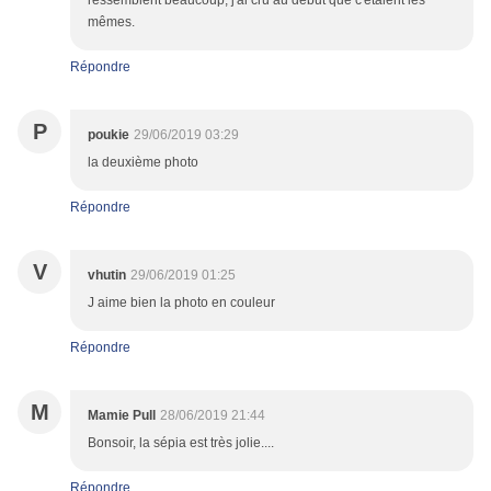
ressemblent beaucoup, j'ai cru au début que c'étaient les
mêmes.
Répondre
P
poukie
29/06/2019 03:29
la deuxième photo
Répondre
V
vhutin
29/06/2019 01:25
J aime bien la photo en couleur
Répondre
M
Mamie Pull
28/06/2019 21:44
Bonsoir, la sépia est très jolie....
Répondre