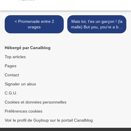
< Promenade entre 2
Mais toi, t'es un garçon ! (la
orages
malle) But you, you're a boy
! (the trunk) >
Hébergé par Canalblog
Top articles
Pages
Contact
Signaler un abus
C.G.U.
Cookies et données personnelles
Préférences cookies
Voir le profil de Guyloup sur le portail Canalblog