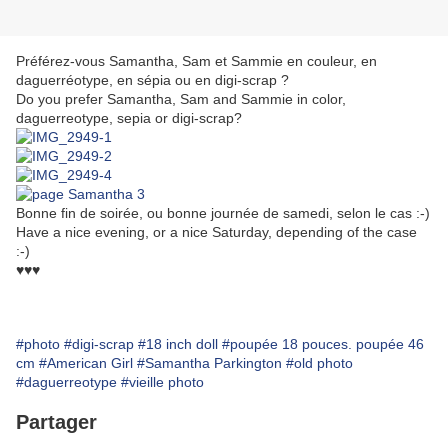
Préférez-vous Samantha, Sam et Sammie en couleur, en
d
aguerréotype,
en sépia ou en digi-scrap ?
Do you prefer Samantha, Sam and Sammie in color,
daguerreotype, sepia or digi-scrap?
Bonne fin de soirée, ou bonne journée de samedi, selon le cas :-)
Have a nice evening, or a nice Saturday, depending of the case
:-)
♥♥♥
#photo
#digi-scrap
#18 inch doll
#poupée 18 pouces. poupée 46
cm
#American Girl
#Samantha Parkington
#old photo
#daguerreotype
#vieille photo
Partager