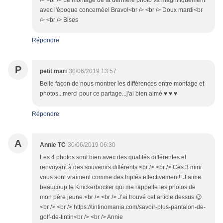
/> <br /> Le montage de la dernière photo va magnifiquement
avec l'époque concernée! Bravo!<br /> <br /> Doux mardi<br
/> <br /> Bises
Répondre
P
petit mari
30/06/2019 13:57
Belle façon de nous montrer les différences entre montage et
photos...merci pour ce partage...j'ai bien aimé ♥ ♥ ♥
Répondre
A
Annie TC
30/06/2019 06:30
Les 4 photos sont bien avec des qualités différentes et
renvoyant à des souvenirs différents.<br /> <br /> Ces 3 mini
vous sont vraiment comme des triplés effectivement!! J’aime
beaucoup le Knickerbocker qui me rappelle les photos de
mon père jeune.<br /> <br /> J’ai trouvé cet article dessus 😉
<br /> <br /> https://tintinomania.com/savoir-plus-pantalon-de-
golf-de-tintin<br /> <br /> Annie