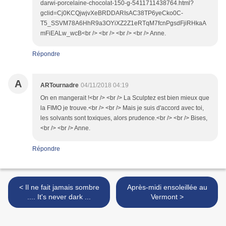
darwi-porcelaine-chocolat-150-g-5411711438764.html?
gclid=Cj0KCQjwjvXeBRDDARIsAC38TP6yeCko0C-
T5_SSVM78A6HhR9a3OYiXZ2Z1eRTqM7fcnPgsdFjiRHkaA
mFiEALw_wcB<br /> <br /> <br /> <br /> Anne.
Répondre
A
ARTournadre
04/11/2018 04:19
On en mangerait !<br /> <br /> La Sculptez est bien mieux que
la FIMO je trouve.<br /> <br /> Mais je suis d'accord avec toi,
les solvants sont toxiques, alors prudence.<br /> <br /> Bises,
<br /> <br /> Anne.
Répondre
< Il ne fait jamais sombre
Après-midi ensoleillée au
.... It's never dark ...
Vermont >