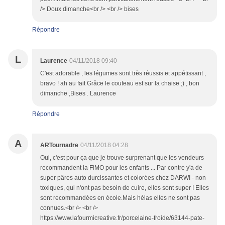
/> Doux dimanche<br /> <br /> bises
Répondre
L
Laurence
04/11/2018 09:40
C'est adorable , les légumes sont très réussis et appétissant ,
bravo ! ah au fait Grâce le couteau est sur la chaise ;) , bon
dimanche ,Bises . Laurence
Répondre
A
ARTournadre
04/11/2018 04:28
Oui, c'est pour ça que je trouve surprenant que les vendeurs
recommandent la FIMO pour les enfants ... Par contre y'a de
super pâres auto durcissantes et colorées chez DARWI - non
toxiques, qui n'ont pas besoin de cuire, elles sont super ! Elles
sont recommandées en école.Mais hélas elles ne sont pas
connues.<br /> <br />
https://www.lafourmicreative.fr/porcelaine-froide/63144-pate-