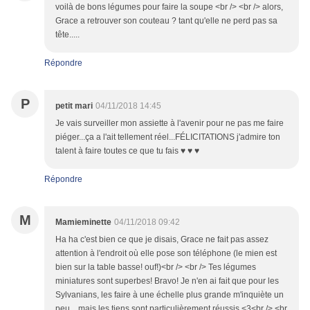
voilà de bons légumes pour faire la soupe <br /> <br /> alors,
Grace a retrouver son couteau ? tant qu'elle ne perd pas sa
tête.....
Répondre
P
petit mari
04/11/2018 14:45
Je vais surveiller mon assiette à l'avenir pour ne pas me faire
piéger...ça a l'ait tellement réel...FÉLICITATIONS j'admire ton
talent à faire toutes ce que tu fais ♥ ♥ ♥
Répondre
M
Mamieminette
04/11/2018 09:42
Ha ha c'est bien ce que je disais, Grace ne fait pas assez
attention à l'endroit où elle pose son téléphone (le mien est
bien sur la table basse! ouf!)<br /> <br /> Tes légumes
miniatures sont superbes! Bravo! Je n'en ai fait que pour les
Sylvanians, les faire à une échelle plus grande m'inquiète un
peu....mais les tiens sont particulièrement réussis <3<br /> <br