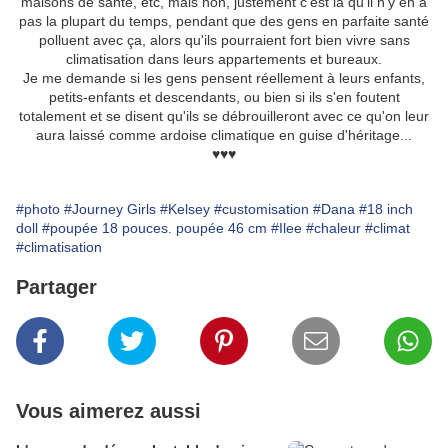
maisons de santé, etc, mais non, justement c'est là qu'il n'y en a
pas la plupart du temps, pendant que des gens en parfaite santé
polluent avec ça, alors qu'ils pourraient fort bien vivre sans
climatisation dans leurs appartements et bureaux.
Je me demande si les gens pensent réellement à leurs enfants,
petits-enfants et descendants, ou bien si ils s'en foutent
totalement et se disent qu'ils se débrouilleront avec ce qu'on leur
aura laissé comme ardoise climatique en guise d'héritage...
♥♥♥
#photo
#Journey Girls
#Kelsey
#customisation
#Dana
#18 inch
doll
#poupée 18 pouces. poupée 46 cm
#Ilee
#chaleur
#climat
#climatisation
Partager
Vous aimerez aussi