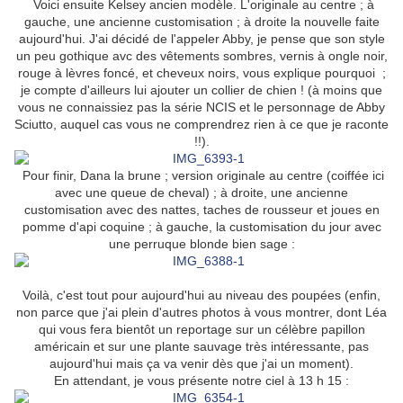
Voici ensuite Kelsey ancien modèle. L'originale au centre ; à
gauche, une ancienne customisation ; à droite la nouvelle faite
aujourd'hui. J'ai décidé de l'appeler Abby, je pense que son style
un peu gothique avc des vêtements sombres, vernis à ongle noir,
rouge à lèvres foncé, et cheveux noirs, vous explique pourquoi ;
je compte d'ailleurs lui ajouter un collier de chien ! (à moins que
vous ne connaissiez pas la série NCIS et le personnage de Abby
Sciutto, auquel cas vous ne comprendrez rien à ce que je raconte
!!).
Pour finir, Dana la brune ; version originale au centre (coiffée ici
avec une queue de cheval) ; à droite, une ancienne
customisation avec des nattes, taches de rousseur et joues en
pomme d'api coquine ; à gauche, la customisation du jour avec
une perruque blonde bien sage :
Voilà, c'est tout pour aujourd'hui au niveau des poupées (enfin,
non parce que j'ai plein d'autres photos à vous montrer, dont Léa
qui vous fera bientôt un reportage sur un célèbre papillon
américain et sur une plante sauvage très intéressante, pas
aujourd'hui mais ça va venir dès que j'ai un moment).
En attendant, je vous présente notre ciel à 13 h 15 :