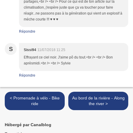
partages,<br /> <br /> Pour ce qui est de ton article sur la
climatisation, j'espère juste que ça va toucher pour faire
réagir...ne passons pas à la génération qui vient un explosif à
mèche courte !!! ♥ ♥ ♥
Répondre
S
Sissi94
11/07/2018 11:25
Effrayant ce ciel noir. J'aime pô du tout.<br /> <br /> Bon
aprèsmidi.<br /> <br /> Sylvie
Répondre
< Promenade à vélo - Bike
Au bord de la rivière - Along
ride
the river >
Hébergé par Canalblog