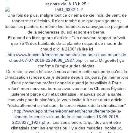
et notre ciel à 13 h 25 :
Une fois de plus, malgré tout ce cinéma de ciel noir, de vent, de
tonnerre et d'éclairs, il n'est tombé que quelques gouttes ;
toutes les plantes, et même les rudbéckias sauvages se plaignent
de la sécheresse du sol et sont en berne.
Et quand on lit ce genre d'article : "
Un nouveau rapport prévoit
que 75 % des habitants de la planète risquent de mourir de
chaud d'ici à 2100" (à lire ici
:
http://www.lepoint.fr/environnement/allons-nous-tous-mourir-de-
chaud-07-07-2018-2234088_1927.php
; merci Mirguette) ça
confirme l'ampleur des dégâts.
Du reste, si vous hésitez à vous acheter cette saloperie qu'est la
climatisation (chose que je déteste depuis toujours, j'ai même lors
d'une promotion professionnelle quand je travaillais à Paris,
refusé mon nouveau bureau avec vue sur les Champs Élysées
justement parce qu'il était climatisé ! mauvais pour la santé,
mauvais pour la planète), je vous invite à lire cet autre article :
"réchauffement climatique : le cercle vicieux de la climatisation"
:
http://www.lepoint.fr/environnement/rechauffement-de-la-
planete-le-cercle-vicieux-de-la-climatisation-16-05-2018-
2218837_1927.php
. Les seuls endroits qui devraient être
climatisés sont les endroits où il y a des malades, hopitaux,