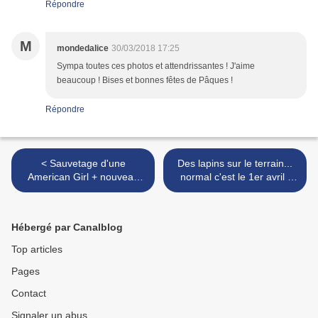
Répondre
M
mondedalice
30/03/2018 17:25
Sympa toutes ces photos et attendrissantes ! J'aime
beaucoup ! Bises et bonnes fêtes de Pâques !
Répondre
< Sauvetage d'une
Des lapins sur le terrain...
American Girl + nouveau
normal c'est le 1er avril !
pull - Rescue of an
Rabbits on the ground.. ...
American Girl + new
normal is the 1st of April ! >
sweater
Hébergé par Canalblog
Top articles
Pages
Contact
Signaler un abus