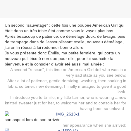
Un second "sauvetage" ; cette fois une poupée American Girl qui
était dans un très triste état comme vous le voyez plus bas.
Après beaucoup de patience, de démélage doux, de lavage, puis
de trempage dans de l'assouplissant textile, nouveau démélage,
j'ai enfin réussi à lui redonner bonne allure.
Je vous présente donc Émilie, ma petite fermière, qui porte un
nouveau pull tricoté rien que pour elle, pour lui souhaiter la
bienvenue et la consoler d'avoir été aussi mal aimée :
A second "rescue"; this time an American Girl doll who was in a
very sad state as you see below.
After a lot of patience, gentle demixing, washing, then soaking in
fabric softener, new demixing, I finally managed to give it a good
look.
I introduce you to Émilie, my little farmer, who is wearing a new
knitted sweater just for her, to welcome her and to console her for
having been so unloved :
son aspect lors de son arrivée :
her appearance when she arrived: