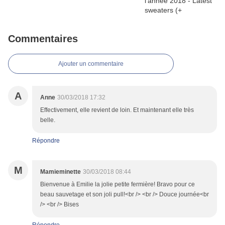
Commentaires
Ajouter un commentaire
A
Anne
30/03/2018 17:32
Effectivement, elle revient de loin. Et maintenant elle très
belle.
Répondre
M
Mamieminette
30/03/2018 08:44
Bienvenue à Emilie la jolie petite fermière! Bravo pour ce
beau sauvetage et son joli pull!<br /> <br /> Douce journée<br
/> <br /> Bises