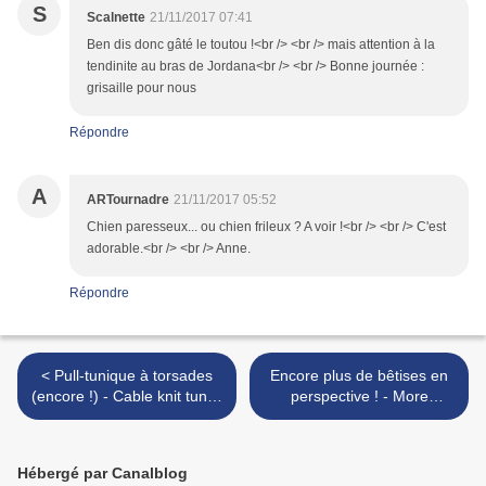
S
Scalnette
21/11/2017 07:41
Ben dis donc gâté le toutou !<br /> <br /> mais attention à la
tendinite au bras de Jordana<br /> <br /> Bonne journée :
grisaille pour nous
Répondre
A
ARTournadre
21/11/2017 05:52
Chien paresseux... ou chien frileux ? A voir !<br /> <br /> C'est
adorable.<br /> <br /> Anne.
Répondre
< Pull-tunique à torsades
Encore plus de bêtises en
(encore !) - Cable knit tunic-
perspective ! - More
sweater (again !)
nonsense in perspective ! >
Hébergé par Canalblog