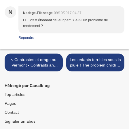
N
Nadege-Filencage
09/10/2017 04:37
Oui, c'est étonnant de leur part. Y a-t-il un problème de
rendement ?
Répondre
< Contrastes et orage au
Les enfants terribles sous la
Vermont - Contrasts and
pluie ! The problem children
thunderstorms in Vermont
in the rain ! >
Hébergé par Canalblog
Top articles
Pages
Contact
Signaler un abus