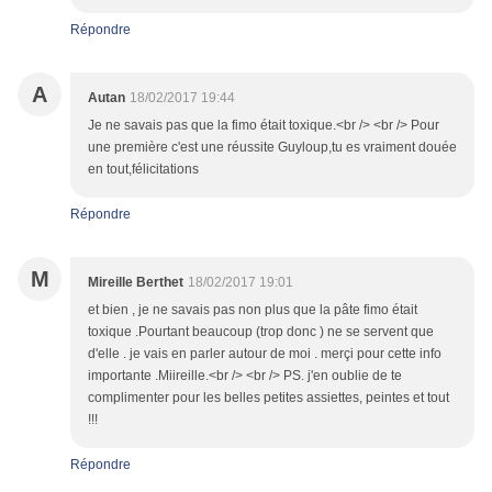
Répondre
A
Autan
18/02/2017 19:44
Je ne savais pas que la fimo était toxique.<br /> <br /> Pour
une première c'est une réussite Guyloup,tu es vraiment douée
en tout,félicitations
Répondre
M
Mireille Berthet
18/02/2017 19:01
et bien , je ne savais pas non plus que la pâte fimo était
toxique .Pourtant beaucoup (trop donc ) ne se servent que
d'elle . je vais en parler autour de moi . merçi pour cette info
importante .Miireille.<br /> <br /> PS. j'en oublie de te
complimenter pour les belles petites assiettes, peintes et tout
!!!
Répondre