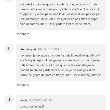
oui pâte filo très toxique <br /> <br /> donc à cuire oui mais
dans un mini four exprès pour ça<br /> <br /> en France chez
"Kippers" il y a des pâtes non toxiques mais il faut passer par
une animatrice <br /> <br /> très jolies tes assiettes et super
bien décorées <br /> <br /> j'adore !<br /> <br /> bises
Répondre
I
isis_virginie
19/02/2017 08:17
moi aussi je ne savais pas que la pate fio était toxique!!<br />
<br /> et j'ai déjà cuit des gateaux après avoir cuit ds objet en
pate fimo<br /> <br /> e trouve que sur les emballages on
devrait mettre en garde!!!<br /> <br /> je ne sais pas si on
trouve ce genre de pate en france<br /> <br /> bonne journée
Répondre
J
jasde
19/02/2017 07:38
bravo, très jolies !!!