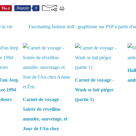
Repost
0
 la vie
Fascinating fashion doll : graphisme sur PSP à partir d'u
aussi :
Hall
d'un Jeep
Carnet de voyage -
amb
ee 1994
Wash se fait piéger
udeurs
Carnet de voyage -
(partie 1)
Soirée de réveillon
annulée, sauvetage, et
Jour de l'An chez