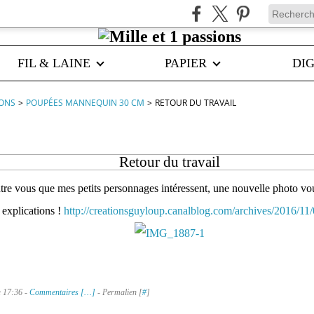
FIL & LAINE
PAPIER
DIG
IONS
>
POUPÉES MANNEQUIN 30 CM
>
RETOUR DU TRAVAIL
Retour du travail
ntre vous que mes petits personnages intéressent, une nouvelle photo vou
 explications !
http://creationsguyloup.canalblog.com/archives/2016/1
à 17:36 -
Commentaires [
…
]
- Permalien [
#
]