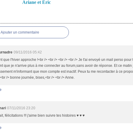
Ariane et Éric
es
Ajouter un commentaire
urnadre
09/11/2016 05:42
t que l'hiver approche !<br /> <br /> <br /> <br /> Je t'ai envoyé un mail perso pour t
 que je n'arrive plus à me connecter au forum,sans avoir de réponse. Et ce matin j
ssement m'informant que mon compte est inactif. Peux tu me recontacter à ce propos
 <br /> bonne journée, bises,<br /> <br /> Anne.
e
mari
07/11/2016 23:20
it, félicitations !!! j'aime bien suivre tes histoires ♥ ♥ ♥
e