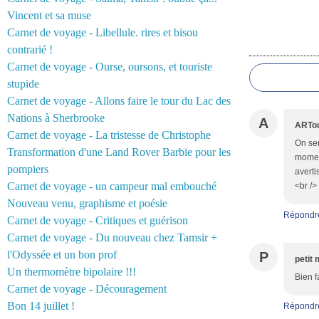
Vincent et sa muse
Carnet de voyage - Libellule. rires et bisou
Commentair
contrarié !
Carnet de voyage - Ourse, oursons, et touriste
stupide
Carnet de voyage - Allons faire le tour du Lac des
Nations à Sherbrooke
A
ARTo
Carnet de voyage - La tristesse de Christophe
On sen
Transformation d'une Land Rover Barbie pour les
moment
pompiers
averti
Carnet de voyage - un campeur mal embouché
<br />
Nouveau venu, graphisme et poésie
Répondr
Carnet de voyage - Critiques et guérison
Carnet de voyage - Du nouveau chez Tamsir +
l'Odyssée et un bon prof
P
petit 
Un thermomètre bipolaire !!!
Bien fa
Carnet de voyage - Découragement
Bon 14 juillet !
Répondr