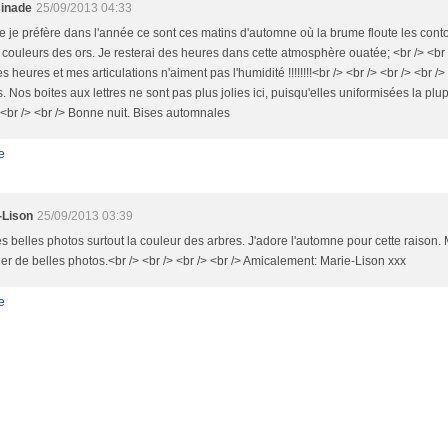
inade
25/09/2013 04:33
 je préfère dans l'année ce sont ces matins d'automne où la brume floute les cont
 couleurs des ors. Je resterai des heures dans cette atmosphère ouatée; <br /> <br
s heures et mes articulations n'aiment pas l'humidité !!!!!!!!<br /> <br /> <br /> <br /
. Nos boites aux lettres ne sont pas plus jolies ici, puisqu'elles uniformisées la plu
 <br /> <br /> Bonne nuit. Bises automnales
e
-Lison
25/09/2013 03:39
s belles photos surtout la couleur des arbres. J'adore l'automne pour cette raison. 
er de belles photos.<br /> <br /> <br /> <br /> Amicalement: Marie-Lison xxx
e