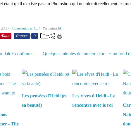
t étant qu'il n'existe pas un Photoshop qui nettoierait réellement les rue
à 23:17 -
Commentaires [
…
]
- Permalien [
#
]
Repost
0
Tendre pain au lait + confiture (recettes MÀP)
aussi :
Les pensées d'Heidi (et
Les rêves d'Heidi - La
sa beauté)
rencontre avec le roi
Carn
bois
Nabi
gner - The
dou