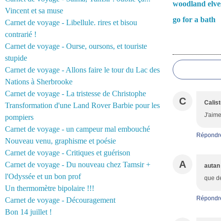
woodland elve
Vincent et sa muse
go for a bath
Carnet de voyage - Libellule. rires et bisou
contrarié !
Carnet de voyage - Ourse, oursons, et touriste
Commentair
stupide
Carnet de voyage - Allons faire le tour du Lac des
Nations à Sherbrooke
Carnet de voyage - La tristesse de Christophe
C
Calis
Transformation d'une Land Rover Barbie pour les
J'aime
pompiers
Carnet de voyage - un campeur mal embouché
Répondr
Nouveau venu, graphisme et poésie
Carnet de voyage - Critiques et guérison
A
Carnet de voyage - Du nouveau chez Tamsir +
autan
l'Odyssée et un bon prof
que de
Un thermomètre bipolaire !!!
Répondr
Carnet de voyage - Découragement
Bon 14 juillet !