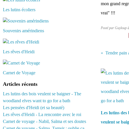
mon grand regre
Les lutins écoliers
vrai" !!!
Posté par Guyloup 
Souvenirs amérindiens
Les rêves d'Heidi
Vous aimerez 
Carnet de Voyage
Articles récents
Les lutins des bois veulent se baigner - The
woodland elves want to go for a bath
Les pensées d'Heidi (et sa beauté)
Les lutins des 
Les rêves d'Heidi - La rencontre avec le roi
Carnet de voyage - Nabil, Salma et ses doutes
veulent se bai
Carnet de voyage - Salma, Tamsir : oublie ça...