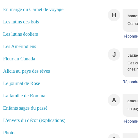
En marge du Carnet de voyage
H
home
Les lutins des bois
Ces co
Les lutins écoliers
Répondr
Les Amérindiens
J
Jacja
Fleur au Canada
Ces co
chez m
Alicia au pays des rêves
Répondr
Le journal de Rose
La famille de Romina
A
amou
Enfants sages du passé
un pay
L'envers du décor (explications)
Répondr
Photo