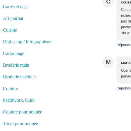
C
couss
Cartes et tags
Ce que
riches
Art journal
pas de
photos
Cuisine
<br />
Digi-scrap / Infographisme
Répondr
Cartonnage
M
Marie
Broderie main
Quelle
Broderie machine
partag
Couture
Répondr
Patchwork, Quilt
Couture pour poupée
Tricot pour poupée