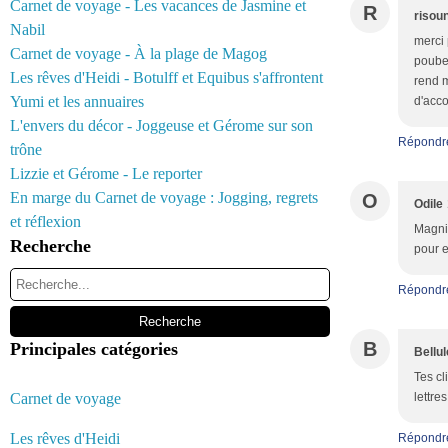
Carnet de voyage - Les vacances de Jasmine et
R
risou
Nabil
merci 
Carnet de voyage - À la plage de Magog
poubel
Les rêves d'Heidi - Botulff et Equibus s'affrontent
rend m
Yumi et les annuaires
d'acc
L'envers du décor - Joggeuse et Gérome sur son
Répondr
trône
Lizzie et Gérome - Le reporter
En marge du Carnet de voyage : Jogging, regrets
O
Odile
et réflexion
Magnif
Recherche
pour e
Répondr
B
Principales catégories
Bellul
Tes cl
Carnet de voyage
lettres
Les rêves d'Heidi
Répondr