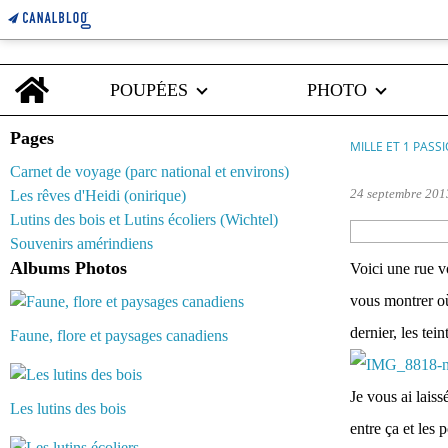
Home
POUPÉES
PHOTO
Pages
MILLE ET 1 PASS
Carnet de voyage (parc national et environs)
24 septembre 201
Les rêves d'Heidi (onirique)
Lutins des bois et Lutins écoliers (Wichtel)
Souvenirs amérindiens
Albums Photos
Voici une rue vo
vous montrer où
dernier, les tein
Faune, flore et paysages canadiens
Je vous ai laiss
Les lutins des bois
entre ça et les 