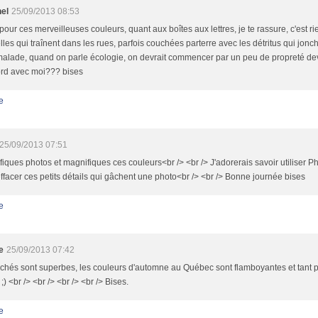
nel
25/09/2013 08:53
pour ces merveilleuses couleurs, quant aux boîtes aux lettres, je te rassure, c'est ri
les qui traînent dans les rues, parfois couchées parterre avec les détritus qui jonch
alade, quand on parle écologie, on devrait commencer par un peu de propreté dev
ord avec moi??? bises
e
25/09/2013 07:51
iques photos et magnifiques ces couleurs<br /> <br /> J'adorerais savoir utiliser
ffacer ces petits détails qui gâchent une photo<br /> <br /> Bonne journée bises
e
e
25/09/2013 07:42
ichés sont superbes, les couleurs d'automne au Québec sont flamboyantes et tant p
 ;) <br /> <br /> <br /> <br /> Bises.
e