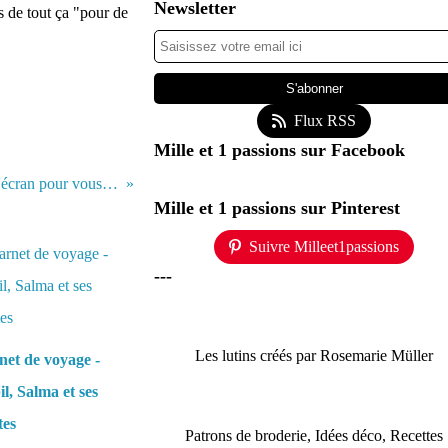
Newsletter
s de tout ça "pour de
Flux RSS
Mille et 1 passions sur Facebook
Quelques minutes de lumière d'or... + un fond d'écran pour vous + calendrier pour les digis
Mille et 1 passions sur Pinterest
Suivre Milleet1passions
---
Les lutins créés par Rosemarie Müller
et de voyage -
l, Salma et ses
tes
Patrons de broderie, Idées déco, Recettes