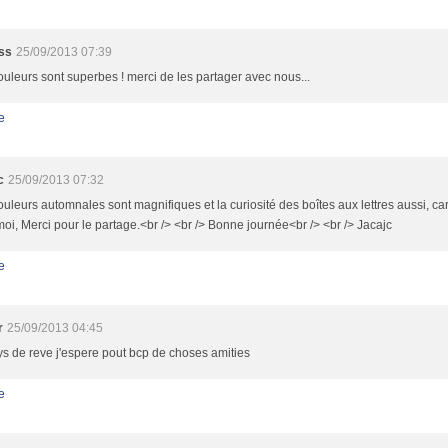
ss
25/09/2013 07:39
uleurs sont superbes ! merci de les partager avec nous...
e
c
25/09/2013 07:32
uleurs automnales sont magnifiques et la curiosité des boîtes aux lettres aussi, car
oi, Merci pour le partage.<br /> <br /> Bonne journée<br /> <br /> Jacajc
e
r
25/09/2013 04:45
s de reve j'espere pout bcp de choses amities
e