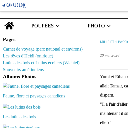
Home
POUPÉES
PHOTO
Pages
MILLE ET 1 PASS
Carnet de voyage (parc national et environs)
29 mai 2026
Les rêves d'Heidi (onirique)
Lutins des bois et Lutins écoliers (Wichtel)
Souvenirs amérindiens
Albums Photos
Yumi et Ethan é
allait Tamsir, c
disparu.
Faune, flore et paysages canadiens
"Il a l'air d'al
maintenant il s
Les lutins des bois
elle ?".