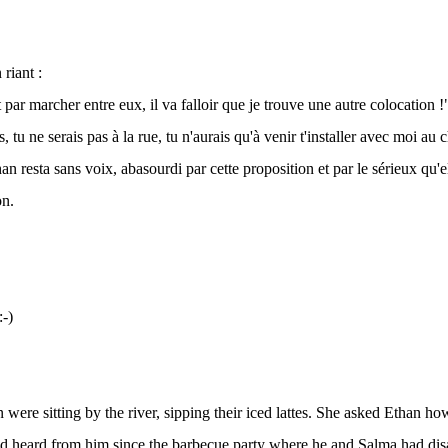
 riant :
t par marcher entre eux, il va falloir que je trouve une autre colocation !
s, tu ne serais pas à la rue, tu n'aurais qu'à venir t'installer avec moi au c
n resta sans voix, abasourdi par cette proposition et par le sérieux qu'e
on.
-)
were sitting by the river, sipping their iced lattes. She asked Ethan h
ad heard from him since the barbecue party where he and Salma had dis