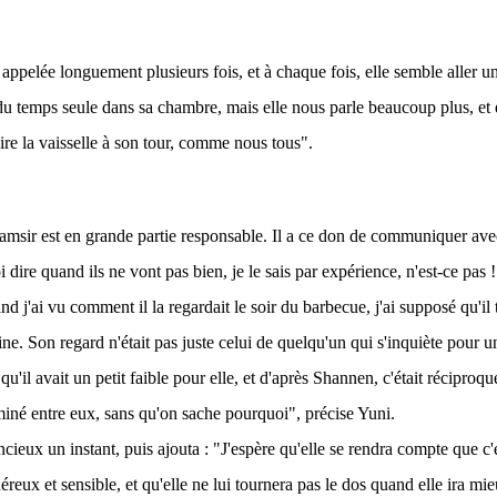
'a appelée longuement plusieurs fois, et à chaque fois, elle semble aller 
du temps seule dans sa chambre, mais elle nous parle beaucoup plus, et
aire la vaisselle à son tour, comme nous tous".
msir est en grande partie responsable. Il a ce don de communiquer avec l
dire quand ils ne vont pas bien, je le sais par expérience, n'est-ce pas 
 j'ai vu comment il la regardait le soir du barbecue, j'ai supposé qu'il t
ine. Son regard n'était pas juste celui de quelqu'un qui s'inquiète pour u
u'il avait un petit faible pour elle, et d'après Shannen, c'était réciproqu
rminé entre eux, sans qu'on sache pourquoi", précise Yuni.
ncieux un instant, puis ajouta : "J'espère qu'elle se rendra compte que c'
reux et sensible, et qu'elle ne lui tournera pas le dos quand elle ira mi