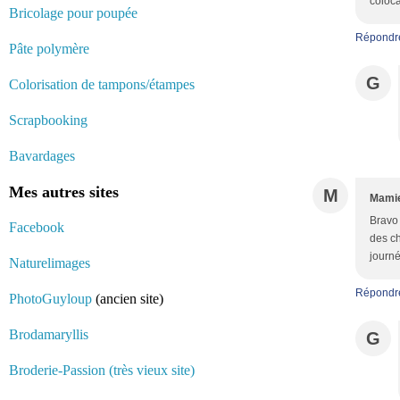
coloca
Bricolage pour poupée
Répondr
Pâte polymère
G
Colorisation de tampons/étampes
Scrapbooking
Bavardages
Mes autres sites
M
Mamie
Bravo 
Facebook
des c
journé
Naturelimages
Répondr
PhotoGuyloup
(ancien site)
Brodamaryllis
G
Broderie-Passion (très vieux site)