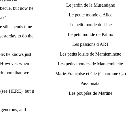
Le jardin de la Musaraigne
arbecue, but now he
Le petite monde d'Alice
ma?"
Le petit monde de Line
e still spends time
Le petit monde de Patmo
yesterday to do the
Les passions d'ART
Les petits loisirs de Mamieminette
ple: he knows just
. However, when I
Les petits mondes de Mamieminette
uch more than we
Marie-Françoise et Cie (C. comme Ça)
Passionatal
 (see HERE), but it
Les poupées de Martine
, generous, and