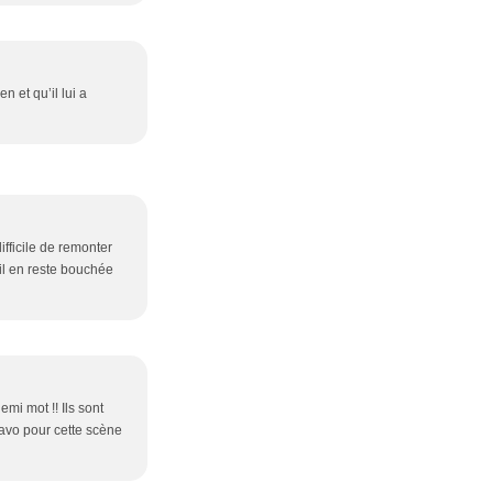
n et qu’il lui a
ifficile de remonter
'il en reste bouchée
emi mot !! Ils sont
ravo pour cette scène