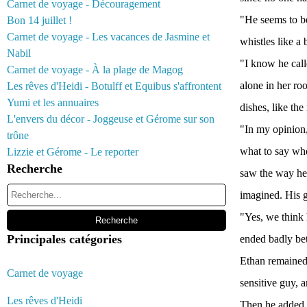
Carnet de voyage - Découragement
"He seems to be
Bon 14 juillet !
Carnet de voyage - Les vacances de Jasmine et
whistles like a
Nabil
"I know he calle
Carnet de voyage - À la plage de Magog
alone in her ro
Les rêves d'Heidi - Botulff et Equibus s'affrontent
Yumi et les annuaires
dishes, like the 
L'envers du décor - Joggeuse et Gérome sur son
"In my opinion,
trône
what to say wh
Lizzie et Gérome - Le reporter
Recherche
saw the way he 
imagined. His g
"Yes, we think 
Principales catégories
ended badly be
Ethan remained 
Carnet de voyage
sensitive guy, 
Les rêves d'Heidi
Then he added,