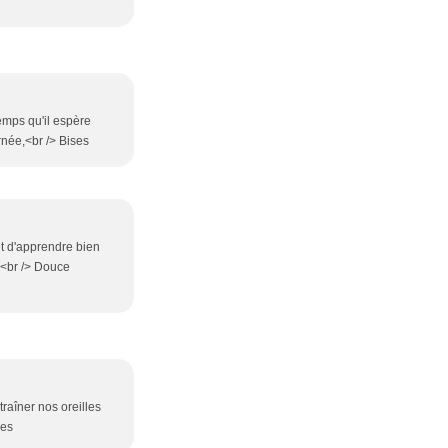
temps qu'il espère
urnée,<br /> Bises
t d'apprendre bien
<br /> Douce
raîner nos oreilles
ses