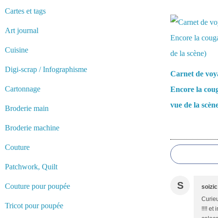
Vous aimerez 
Cartes et tags
Art journal
Cuisine
Digi-scrap / Infographisme
Carnet de voy
Cartonnage
Encore la coug
vue de la scèn
Broderie main
Broderie machine
Commentair
Couture
Patchwork, Quilt
S
Couture pour poupée
soizic
Curie
Tricot pour poupée
!!!! e