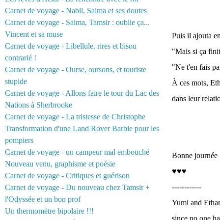
Carnet de voyage - Nabil, Salma et ses doutes
Carnet de voyage - Salma, Tamsir : oublie ça...
Vincent et sa muse
Puis il ajouta en
Carnet de voyage - Libellule. rires et bisou
"Mais si ça fini
contrarié !
"Ne t'en fais pa
Carnet de voyage - Ourse, oursons, et touriste
stupide
À ces mots, Etha
Carnet de voyage - Allons faire le tour du Lac des
dans leur relati
Nations à Sherbrooke
Carnet de voyage - La tristesse de Christophe
Transformation d'une Land Rover Barbie pour les
pompiers
Carnet de voyage - un campeur mal embouché
Bonne journée :
Nouveau venu, graphisme et poésie
♥♥♥
Carnet de voyage - Critiques et guérison
------------
Carnet de voyage - Du nouveau chez Tamsir +
l'Odyssée et un bon prof
Yumi and Ethan 
Un thermomètre bipolaire !!!
since no one h