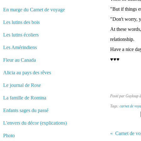
"But if things 
En marge du Carnet de voyage
"Don't worry, y
Les lutins des bois
At these words,
Les lutins écoliers
relationship.
Les Amérindiens
Have a nice day
♥♥♥
Fleur au Canada
Alicia au pays des rêves
Le journal de Rose
Posté par Guyloup 
La famille de Romina
Tags:
carnet de voy
Enfants sages du passé
L'envers du décor (explications)
Carnet de voy
Photo