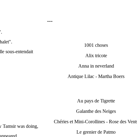
---
".
halet".
1001 choses
lle sous-entendait
Alix tricote
Anna in neverland
Antique Lilac - Martha Boers
Au pays de Tigrette
Galanthe des Neiges
Chéries et Mini-Corollines - Rose des Vent
ow Tamsir was doing,
Le grenier de Patmo
appeared.