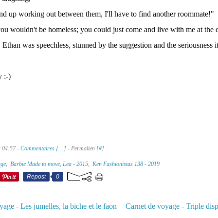
end up working out between them, I'll have to find another roommate!"
ou wouldn't be homeless; you could just come and live with me at the 
 Ethan was speechless, stunned by the suggestion and the seriousness it 
 :-)
à 04:57 -
Commentaires [
…
]
- Permalien [
#
]
age
,
Barbie Made to move, Lea - 2015
,
Ken Fashionistas 138 - 2019
Repost
0
age - Les jumelles, la biche et le faon
Carnet de voyage - Triple dispu