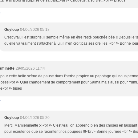
taire !!! alors là surprise de sa part...<br /> Chouette, à suivre...<br /> Bisous
e
Guyloup
04/06/2026 05:18
C'est vrai, il est surpris, il semble même en être resté bouchée bée !! Depuis le 
qu'elle va vraiment s'attacher à lui, il n'en croit pas ses oreilles !<br /> Bonne jo
minette
29/05/2026 11:44
pour cette belle scène da pause dans l'herbe propice au papotage qui nous perme
hoses!<br /> Quel changement de comportement pour Salma mais aussi pour Yumi.
e<br /> bises
e
Guyloup
04/06/2026 05:20
Merci Mamieminette :-)<br /> C'est vrai, on apprend bien des choses en laissant t
pour écouter ce que se racontent nos poupées !!!<br /> Bonne journée,<br /> Bi