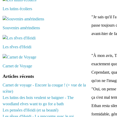
Les lutins écoliers
"Je sais qu'il l
passe toujours 
Souvenirs amérindiens
avant-hier de f
Les rêves d'Heidi
"À mon avis, Ta
exactement quoi 
Carnet de Voyage
Cependant, quand
Articles récents
qu'on ne l'imag
Carnet de voyage - Encore la cougar ! (+ vue de la
"Oui, on pense q
scène)
ça s'est mal te
Les lutins des bois veulent se baigner - The
woodland elves want to go for a bath
Ethan resta sile
Les pensées d'Heidi (et sa beauté)
formidable, géné
Les rêves d'Heidi - La rencontre avec le roi