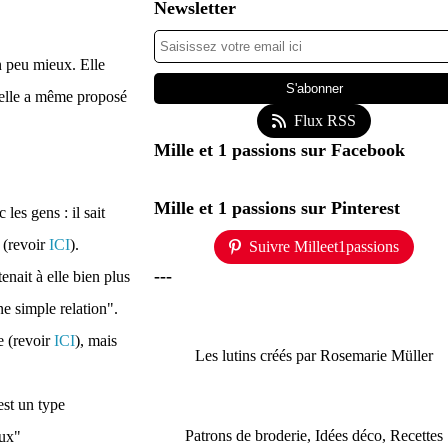
Newsletter
un peu mieux. Elle
 elle a même proposé
Flux RSS
Mille et 1 passions sur Facebook
Mille et 1 passions sur Pinterest
es gens : il sait
! (revoir
ICI
).
Suivre Milleet1passions
---
enait à elle bien plus
ne simple relation".
e (revoir
ICI
), mais
Les lutins créés par Rosemarie Müller
est un type
Patrons de broderie, Idées déco, Recettes
eux"