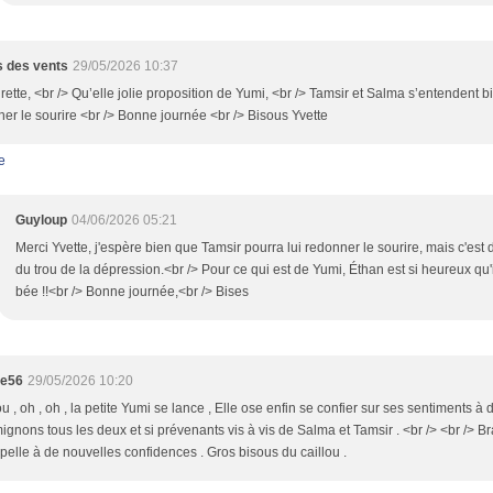
 des vents
29/05/2026 10:37
rette, <br /> Qu’elle jolie proposition de Yumi, <br /> Tamsir et Salma s’entendent bie
er le sourire <br /> Bonne journée <br /> Bisous Yvette
e
Guyloup
04/06/2026 05:21
Merci Yvette, j'espère bien que Tamsir pourra lui redonner le sourire, mais c'est d
du trou de la dépression.<br /> Pour ce qui est de Yumi, Éthan est si heureux qu
bée !!<br /> Bonne journée,<br /> Bises
te56
29/05/2026 10:20
 , oh , oh , la petite Yumi se lance , Elle ose enfin se confier sur ses sentiments à d
ignons tous les deux et si prévenants vis à vis de Salma et Tamsir . <br /> <br /> B
pelle à de nouvelles confidences . Gros bisous du caillou .