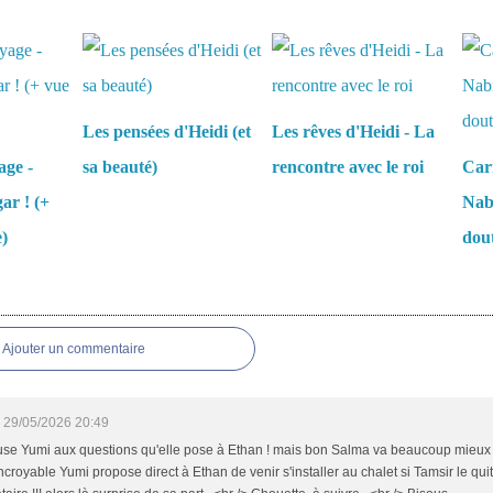
aussi :
Les pensées d'Heidi (et
Les rêves d'Heidi - La
age -
sa beauté)
rencontre avec le roi
Carn
ar ! (+
Nabi
e)
dou
es
Ajouter un commentaire
29/05/2026 20:49
use Yumi aux questions qu'elle pose à Ethan ! mais bon Salma va beaucoup mieux 
t incroyable Yumi propose direct à Ethan de venir s'installer au chalet si Tamsir le qui