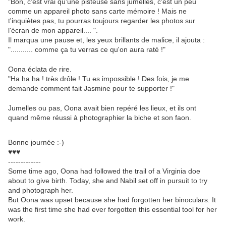
"Bon, c'est vrai qu'une pisteuse sans jumelles, c'est un peu
comme un appareil photo sans carte mémoire ! Mais ne
t'inquiètes pas, tu pourras toujours regarder les photos sur
l'écran de mon appareil.... ".
Il marqua une pause et, les yeux brillants de malice, il ajouta :
"........... comme ça tu verras ce qu'on aura raté !"
Oona éclata de rire.
"Ha ha ha ! très drôle ! Tu es impossible ! Des fois, je me
demande comment fait Jasmine pour te supporter !"
Jumelles ou pas, Oona avait bien repéré les lieux, et ils ont
quand même réussi à photographier la biche et son faon.
Bonne journée :-)
♥♥♥
-------------
Some time ago, Oona had followed the trail of a Virginia doe
about to give birth. Today, she and Nabil set off in pursuit to try
and photograph her.
But Oona was upset because she had forgotten her binoculars. It
was the first time she had ever forgotten this essential tool for her
work.