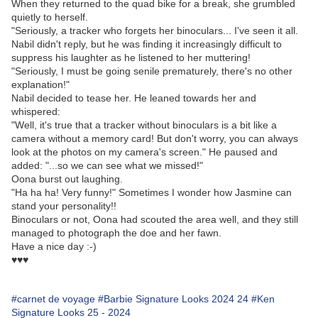
When they returned to the quad bike for a break, she grumbled
quietly to herself.
"Seriously, a tracker who forgets her binoculars... I've seen it all.
Nabil didn't reply, but he was finding it increasingly difficult to
suppress his laughter as he listened to her muttering!
"Seriously, I must be going senile prematurely, there's no other
explanation!"
Nabil decided to tease her. He leaned towards her and
whispered:
"Well, it's true that a tracker without binoculars is a bit like a
camera without a memory card! But don't worry, you can always
look at the photos on my camera's screen." He paused and
added: "...so we can see what we missed!"
Oona burst out laughing.
"Ha ha ha! Very funny!" Sometimes I wonder how Jasmine can
stand your personality!!
Binoculars or not, Oona had scouted the area well, and they still
managed to photograph the doe and her fawn.
Have a nice day :-)
♥♥♥
#carnet de voyage
#Barbie Signature Looks 2024 24
#Ken
Signature Looks 25 - 2024