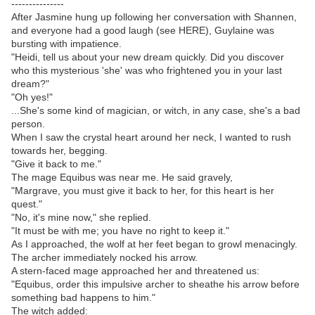
---------------
After Jasmine hung up following her conversation with Shannen,
and everyone had a good laugh (see HERE), Guylaine was
bursting with impatience.
"Heidi, tell us about your new dream quickly. Did you discover
who this mysterious 'she' was who frightened you in your last
dream?"
"Oh yes!"
...She's some kind of magician, or witch, in any case, she's a bad
person.
When I saw the crystal heart around her neck, I wanted to rush
towards her, begging.
"Give it back to me."
The mage Equibus was near me. He said gravely,
"Margrave, you must give it back to her, for this heart is her
quest."
"No, it's mine now," she replied.
"It must be with me; you have no right to keep it."
As I approached, the wolf at her feet began to growl menacingly.
The archer immediately nocked his arrow.
A stern-faced mage approached her and threatened us:
"Equibus, order this impulsive archer to sheathe his arrow before
something bad happens to him."
The witch added: