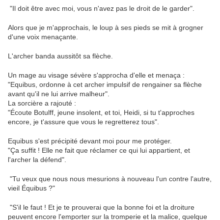
"Il doit être avec moi, vous n'avez pas le droit de le garder".
Alors que je m'approchais, le loup à ses pieds se mit à grogner
d'une voix menaçante.
L'archer banda aussitôt sa flèche.
Un mage au visage sévère s'approcha d'elle et menaça :
"Equibus, ordonne à cet archer impulsif de rengainer sa flèche
avant qu'il ne lui arrive malheur".
La sorcière a rajouté :
"Écoute Botulff, jeune insolent, et toi, Heidi, si tu t'approches
encore, je t'assure que vous le regretterez tous".
Equibus s'est précipité devant moi pour me protéger.
"Ça suffit ! Elle ne fait que réclamer ce qui lui appartient, et
l'archer la défend".
"Tu veux que nous nous mesurions à nouveau l'un contre l'autre,
vieil Équibus ?"
"S'il le faut ! Et je te prouverai que la bonne foi et la droiture
peuvent encore l'emporter sur la tromperie et la malice, quelque