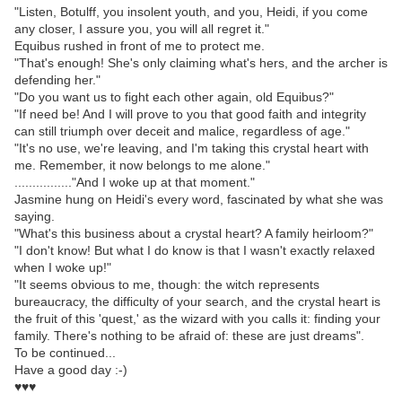
"Listen, Botulff, you insolent youth, and you, Heidi, if you come
any closer, I assure you, you will all regret it."
Equibus rushed in front of me to protect me.
"That's enough! She's only claiming what's hers, and the archer is
defending her."
"Do you want us to fight each other again, old Equibus?"
"If need be! And I will prove to you that good faith and integrity
can still triumph over deceit and malice, regardless of age."
"It's no use, we're leaving, and I'm taking this crystal heart with
me. Remember, it now belongs to me alone."
................"And I woke up at that moment."
Jasmine hung on Heidi's every word, fascinated by what she was
saying.
"What's this business about a crystal heart? A family heirloom?"
"I don't know! But what I do know is that I wasn't exactly relaxed
when I woke up!"
"It seems obvious to me, though: the witch represents
bureaucracy, the difficulty of your search, and the crystal heart is
the fruit of this 'quest,' as the wizard with you calls it: finding your
family. There's nothing to be afraid of: these are just dreams".
To be continued...
Have a good day :-)
♥♥♥