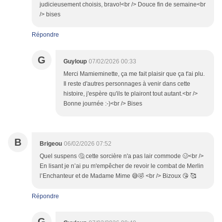
judicieusement choisis, bravo!<br /> Douce fin de semaine<br
/> bises
Répondre
G
Guyloup
07/02/2026 00:33
Merci Mamieminette, ça me fait plaisir que ça t'ai plu.
Il reste d'autres personnages à venir dans cette
histoire, j'espère qu'ils te plairont tout autant.<br />
Bonne journée :-)<br /> Bises
B
Brigeou
06/02/2026 07:52
Quel suspens 🤔 cette sorcière n'a pas lair commode 🥴<br />
En lisant je n’ai pu m'empêcher de revoir le combat de Merlin
l’Enchanteur et de Madame Mime 😅🤣 <br /> Bizoux 😘 🥰
Répondre
G