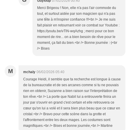
Guyloup
07/02/2026 00:40
Merci Brigeou ! Non, elle n'a pas l'air commode du
tout, et surtout aidée par son magicien qui n'a pas
une tête à m'inspirer confiance !!!<br /> Je me suis
fait plaisir en retournant voir ce combat sur Youtube :
https://youtu.be/vTlN-wqAzhg ; merci pour ce bon
moment de rire... on a bien besoin de rêve pour le
moment, ça fait du bien.<br /> Bonne journée :-)<br
/> Bises
M
mchaly
06/02/2026 05:40
Courage Heidi, il semble que ta recherche est longue à cause
de la bureaucratie et de ses arcanes comme si tu ne pouvais
rien en obtenir, Suzanne a bien raison sur l'interprétation de
ton rêve.<br /> La porte que Nabil lui a entrouverte finira un
jour par s'ouvrir en grand c'est certain et elle retrouvera ce
cœur qu'on lui a volé et il sera bien plus beau que ce cœur en
cristal.<br /> Bravo pour cette scène dans la grotte et
l'affrontement entre les deux mages. Les costumes sont
magnifiques.<br /> Bises et bonne journée,<br /> Martine