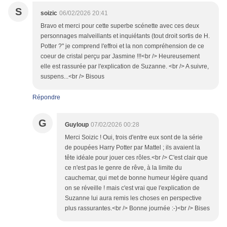
S
soizic
06/02/2026 20:41
Bravo et merci pour cette superbe scénette avec ces deux
personnages malveillants et inquiétants (tout droit sortis de H.
Potter ?" je comprend l'effroi et la non compréhension de ce
coeur de cristal perçu par Jasmine !!!<br /> Heureusement
elle est rassurée par l'explication de Suzanne. <br /> A suivre,
suspens...<br /> Bisous
Répondre
G
Guyloup
07/02/2026 00:28
Merci Soizic ! Oui, trois d'entre eux sont de la série
de poupées Harry Potter par Mattel ; ils avaient la
tête idéale pour jouer ces rôles.<br /> C'est clair que
ce n'est pas le genre de rêve, à la limite du
cauchemar, qui met de bonne humeur légère quand
on se réveille ! mais c'est vrai que l'explication de
Suzanne lui aura remis les choses en perspective
plus rassurantes.<br /> Bonne journée :-)<br /> Bises