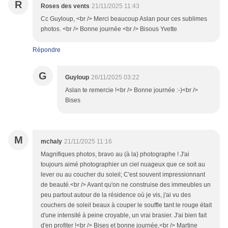
R
Roses des vents
21/11/2025 11:43
Cc Guyloup, <br /> Merci beaucoup Aslan pour ces sublimes
photos. <br /> Bonne journée <br /> Bisous Yvette
Répondre
G
Guyloup
26/11/2025 03:22
Aslan te remercie !<br /> Bonne journée :-)<br />
Bises
M
mchaly
21/11/2025 11:16
Magnifiques photos, bravo au (à la) photographe ! J'ai
toujours aimé photographier un ciel nuageux que ce soit au
lever ou au coucher du soleil; C'est souvent impressionnant
de beauté.<br /> Avant qu'on ne construise des immeubles un
peu partout autour de la résidence où je vis, j'ai vu des
couchers de soleil beaux à couper le souffle tant le rouge était
d'une intensité à peine croyable, un vrai brasier. J'ai bien fait
d'en profiter !<br /> Bises et bonne journée,<br /> Martine