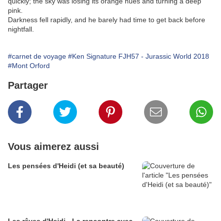
quickly; the sky was losing its orange hues and turning a deep
pink.
Darkness fell rapidly, and he barely had time to get back before
nightfall.
#carnet de voyage
#Ken Signature FJH57 - Jurassic World 2018
#Mont Orford
Partager
Vous aimerez aussi
Les pensées d'Heidi (et sa beauté)