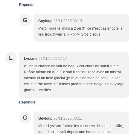
Répondre
G
Guyloup
26/11/2025 03:19
Merci Tigrette, mais à 2 ou 3°, ce n'est pas encore le
vrai froid hivernal :-)<br /> Gros bisous
L
Lysiane
21/11/2025 17:17
ici, on la chance de voir de beaux couchers de soleil sur le
Rhône même en ville. Ce soir il est tout rose avec un mistral
infernal et un froid glacial (je le vois de mon balcon). Le tien
est superbe avec ses teintes pastel et cette neige, un paysage
glacial ... Amitiés.
Répondre
G
Guyloup
26/11/2025 03:21
Merci Lysiane. J'aime les couchers de soleil en ville,
quand on les voit depuis une hauteur et qu'on