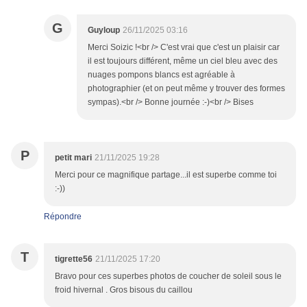
G
Guyloup
26/11/2025 03:16
Merci Soizic !<br /> C'est vrai que c'est un plaisir car
il est toujours différent, même un ciel bleu avec des
nuages pompons blancs est agréable à
photographier (et on peut même y trouver des formes
sympas).<br /> Bonne journée :-)<br /> Bises
P
petit mari
21/11/2025 19:28
Merci pour ce magnifique partage...il est superbe comme toi
:-))
Répondre
T
tigrette56
21/11/2025 17:20
Bravo pour ces superbes photos de coucher de soleil sous le
froid hivernal . Gros bisous du caillou