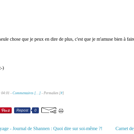
seule chose que je peux en dire de plus, c'est que je m'amuse bien à faire 
-)
à 04:01 -
Commentaires [
…
]
- Permalien [
#
]
Repost
0
yage - Journal de Shannen : Quoi dire sur soi-même ?!
Carnet d