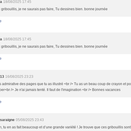
sa
18/08/2025 17:45
gribouillis, je ne saurais pas faire, Tu dessines bien. bonne journée
e
sa
18/08/2025 17:45
gribouillis, je ne saurais pas faire, Tu dessines bien. bonne journée
e
u13
16/08/2025 23:23
s admirative des pages que tu as illustré <br /> Tu as un beau coup de crayon et pou
per<br /> Je n'ai jamais tenté. Il faut de l'imagination <br /> Bonnes vacances
e
saraigne
05/08/2025 23:43
 tu en as fait beaucoup et d’une grande variété ! Je trouve que ces gribouillis son