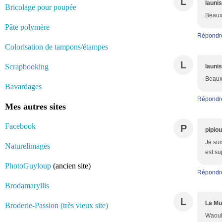
L
launi
Bricolage pour poupée
Beaux 
Pâte polymère
Répondr
Colorisation de tampons/étampes
L
Scrapbooking
launi
Beaux 
Bavardages
Répondr
Mes autres sites
Facebook
P
pipio
Je sui
Naturelimages
est su
PhotoGuyloup
(ancien site)
Répondr
Brodamaryllis
L
La Mu
Broderie-Passion (très vieux site)
Waouh,