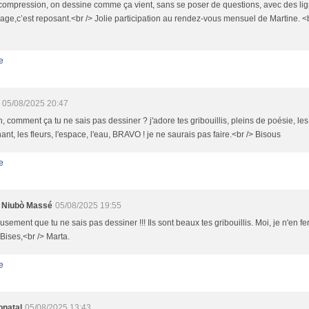
ompression, on dessine comme ça vient, sans se poser de questions, avec des lig
e,c’est reposant.<br /> Jolie participation au rendez-vous mensuel de Martine. <
e
05/08/2025 20:47
n, comment ça tu ne sais pas dessiner ? j'adore tes gribouillis, pleins de poésie, les
hant, les fleurs, l'espace, l'eau, BRAVO ! je ne saurais pas faire.<br /> Bisous
e
 Niubò Massé
05/08/2025 19:55
sement que tu ne sais pas dessiner !!! Ils sont beaux tes gribouillis. Moi, je n'en fe
 Bises,<br /> Marta.
e
onatal
05/08/2025 13:43