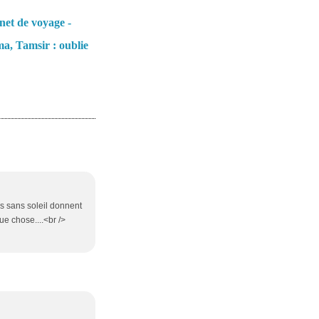
et de voyage -
a, Tamsir : oublie
os sans soleil donnent
e chose....<br />