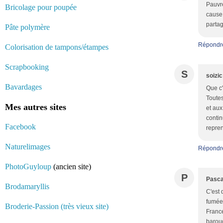
Pauvre
Bricolage pour poupée
cause 
partag
Pâte polymère
Répondr
Colorisation de tampons/étampes
Scrapbooking
S
soizic
Bavardages
Que c'
Toutes
Mes autres sites
et aux
contin
Facebook
repren
Naturelimages
Répondr
PhotoGuyloup
(ancien site)
P
Pasca
Brodamaryllis
C'est 
fumée.
Broderie-Passion (très vieux site)
France
baroud