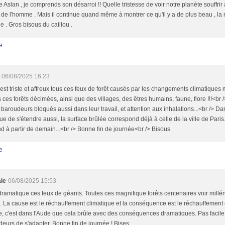
 Aslan , je comprends son désarroi !! Quelle tristesse de voir notre planète souffrir 
de l'homme . Mais il continue quand même à montrer ce qu'il y a de plus beau , la 
e . Gros bisous du caillou .
e
06/08/2025 16:23
est triste et affreux tous ces feux de forêt causés par les changements climatiques m
 ces forêts décimées, ainsi que des villages, des êtres humains, faune, flore !!!<br
 baroudeurs bloqués aussi dans leur travail, et attention aux inhalations...<br /> Da
ue de s'étendre aussi, la surface brûlée correspond déjà à celle de la ville de Paris.
d à partir de demain...<br /> Bonne fin de journée<br /> Bisous
e
le
06/08/2025 15:53
dramatique ces feux de géants. Toutes ces magnifique forêts centenaires voir millén
 La cause est le réchauffement climatique et la conséquence est le réchauffement 
, c'est dans l'Aude que cela brûle avec des conséquences dramatiques. Pas facile
eurs de s'adapter. Bonne fin de journée ! Bises