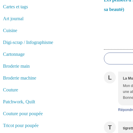
Cartes et tags
sa beauté)
Art journal
Cuisine
Digi-scrap / Infographisme
Commentair
Cartonnage
Broderie main
L
Broderie machine
La Mu
Mon di
Couture
une a
Bonne 
Patchwork, Quilt
Répondr
Couture pour poupée
Tricot pour poupée
T
tigret