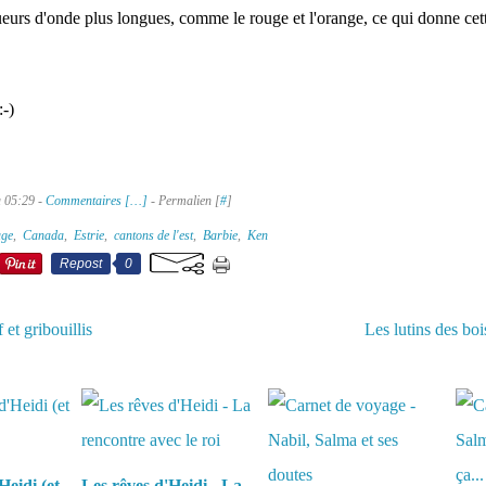
ueurs d'onde plus longues, comme le rouge et l'orange, ce qui donne cett
-)
à 05:29 -
Commentaires [
…
]
- Permalien [
#
]
age
,
Canada
,
Estrie
,
cantons de l'est
,
Barbie
,
Ken
Repost
0
 et gribouillis
Les lutins des bois
aussi :
Heidi (et
Les rêves d'Heidi - La