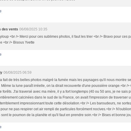
e
 des vents
06/08/2025 10:35
loup <br /> Merci pour ces sublimes photos, il faut les trier <br /> Bravo pour ces 
e <br /> Bisous Yvette
e
ly
06/08/2025 06:59
a fait de très belles photos malgré la fumée mais les paysages qu'il nous montre s
s. Même la lune paraît irréelle, on la dirait recouverte d'une poussière orange.<br /> 
e forêts. J'ai traversé avec ma mère, il y a fort longtemps (40 ou 50 ans, je ne sais p
entièrement calcinées dans le sud de la France, on avait l'impression de traverser 
t terriblement impressionnant toute cette désolation.<br /> Les baroudeurs, ne sorte
 pour ne pas respirer cet air rempli de particules forcément nocives.<br /> N'oublio
 sont le poumon de la planète et qu'il faut en prendre soin.<br /> Bises et bonne j
e