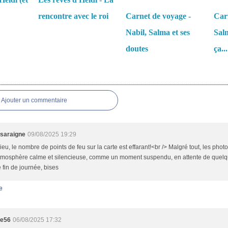
rencontre avec le roi
Carnet de voyage -
Carn
Nabil, Salma et ses
Salm
doutes
ça...
es
Ajouter un commentaire
saraigne
09/08/2025 19:29
eu, le nombre de points de feu sur la carte est effarant!<br /> Malgré tout, les phot
tmosphère calme et silencieuse, comme un moment suspendu, en attente de quelqu
fin de journée, bises
e
te56
06/08/2025 17:32