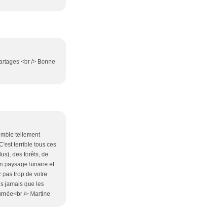
partages <br /> Bonne
emble tellement
C'est terrible tous ces
lus), des forêts, de
un paysage lunaire et
z pas trop de votre
ns jamais que les
ournée<br /> Martine