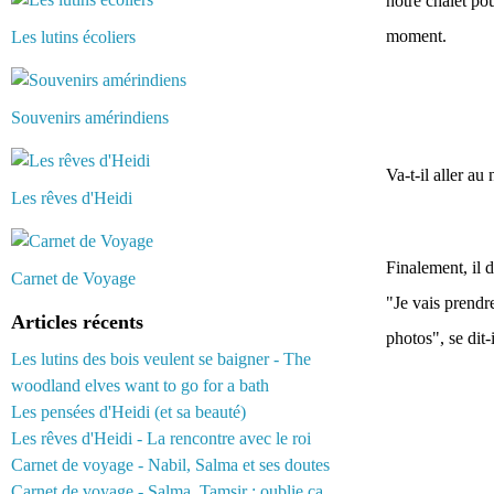
notre chalet pou
moment.
Les lutins écoliers
Souvenirs amérindiens
Va-t-il aller au
Les rêves d'Heidi
Finalement, il d
Carnet de Voyage
"Je vais prendr
Articles récents
photos", se dit-i
Les lutins des bois veulent se baigner - The
woodland elves want to go for a bath
Les pensées d'Heidi (et sa beauté)
Les rêves d'Heidi - La rencontre avec le roi
Carnet de voyage - Nabil, Salma et ses doutes
Carnet de voyage - Salma, Tamsir : oublie ça...