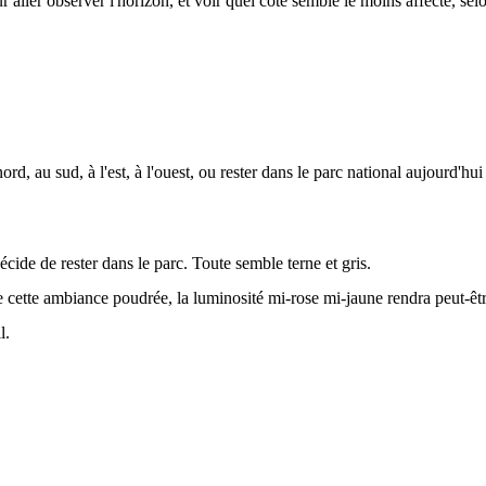
r aller observer l'horizon, et voir quel côté semble le moins affecté, sel
 nord, au sud, à l'est, à l'ouest, ou rester dans le parc national aujourd'hui
écide de rester dans le parc. Toute semble terne et gris.
e cette ambiance poudrée, la luminosité mi-rose mi-jaune rendra peut-êtr
l.