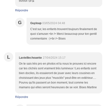
bizoux 😘🥰
Répondre
G
Guyloup
03/05/2024 04:48
C'est sur, les enfants trouvent toujours finalement de
quoi s'amuser.<br /> Merci beaucoup pour ton gentil
commentaire :-)<br /> Bises
L
Lavieillechouette
27/04/2024 15:17
On te sais très pro en photos et tu nous le prouves ici encore
car tes clichés sont vraiment très lumineux ! Les enfants sont
bien dociles, ils essaieront de jouer avec leurs cousines en
choisissant des jeux plus "musclés" peut-être en extérieur.....
Pourvu qu'ils passent un bon moment, tout comme les
mamans qui elles seront heureuses de se voir. Bises Martine
Répondre