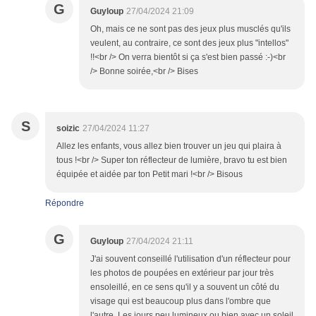
G
Guyloup
27/04/2024 21:09
Oh, mais ce ne sont pas des jeux plus musclés qu'ils
veulent, au contraire, ce sont des jeux plus "intellos"
!!<br /> On verra bientôt si ça s'est bien passé :-)<br
/> Bonne soirée,<br /> Bises
S
soizic
27/04/2024 11:27
Allez les enfants, vous allez bien trouver un jeu qui plaira à
tous !<br /> Super ton réflecteur de lumière, bravo tu est bien
équipée et aidée par ton Petit mari !<br /> Bisous
Répondre
G
Guyloup
27/04/2024 21:11
J'ai souvent conseillé l'utilisation d'un réflecteur pour
les photos de poupées en extérieur par jour très
ensoleillé, en ce sens qu'il y a souvent un côté du
visage qui est beaucoup plus dans l'ombre que
l'autre. Les jours peu lumineux ou bien avec un soleil