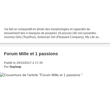
J'ai fait un comparatif en photo des morphologies et capacités de
mouvement des 4 marques de poupées 18 pouces (46 cm) suivantes :
Journey Girls (ToysRus), American Girl (Pleasant Company), My Life as
(Walmart), Newberry (Sears), ainsi que de leur stabilité...
Forum Mille et 1 passions
Publié le 29/10/2017 à 17:39
Par
Guyloup