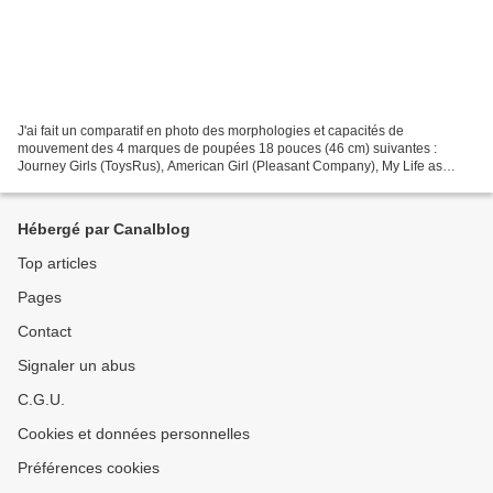
J'ai fait un comparatif en photo des morphologies et capacités de
mouvement des 4 marques de poupées 18 pouces (46 cm) suivantes :
Journey Girls (ToysRus), American Girl (Pleasant Company), My Life as
(Walmart), Newberry (Sears), ainsi que de leur stabilité...
Hébergé par Canalblog
Top articles
Pages
Contact
Signaler un abus
C.G.U.
Cookies et données personnelles
Préférences cookies