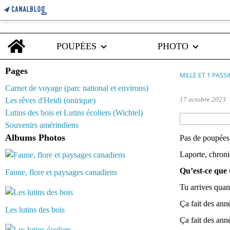
Home
POUPÉES
PHOTO
Pages
MILLE ET 1 PASS
Carnet de voyage (parc national et environs)
17 octobre 2023
Les rêves d'Heidi (onirique)
Lutins des bois et Lutins écoliers (Wichtel)
Souvenirs amérindiens
Albums Photos
Pas de poupées 
Laporte, chroni
Qu’est-ce que t
Faune, flore et paysages canadiens
Tu arrives quan
Ça fait des ann
Les lutins des bois
Ça fait des anné