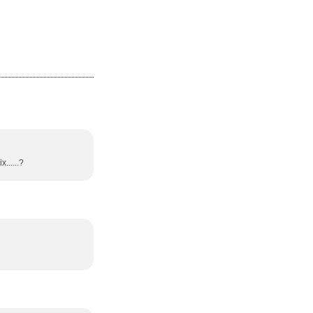
......?