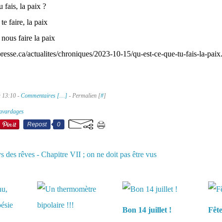
 fais, la paix ?
te faire, la paix
 nous faire la paix
resse.ca/actualites/chroniques/2023-10-15/qu-est-ce-que-tu-fais-la-pai
à 13:10 -
Commentaires [
…
]
- Permalien [
#
]
avardages
Repost
0
s des rêves - Chapitre VII ; on ne doit pas être vus
aussi :
Bon 14 juillet !
Fêt