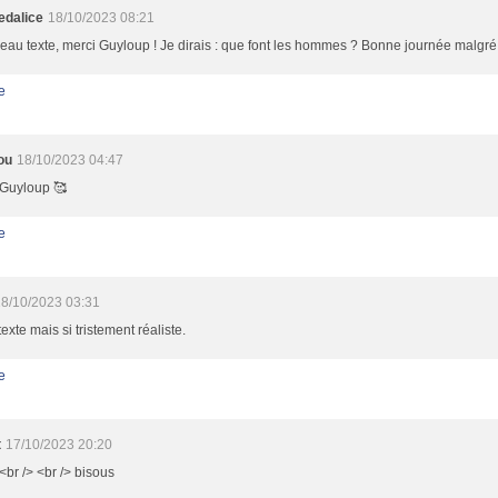
dalice
18/10/2023 08:21
eau texte, merci Guyloup ! Je dirais : que font les hommes ? Bonne journée malgré 
e
ou
18/10/2023 04:47
 Guyloup 🥰
e
8/10/2023 03:31
exte mais si tristement réaliste.
e
t
17/10/2023 20:20
<br /> <br /> bisous