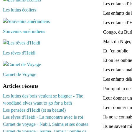
Les enfants d’Is
Les lutins écoliers
Les enfants de 
Les enfants d’H
Souvenirs amérindiens
Congo, du Burki
Mali, du Niger
Et j’en oublie
Les rêves d'Heidi
Et on les oublie
Les enfants malt
Carnet de Voyage
Les enfants dél
Articles récents
Pourquoi tu ne 
Les lutins des bois veulent se baigner - The
Leur donner un 
woodland elves want to go for a bath
Leur donner un
Les pensées d'Heidi (et sa beauté)
Ils ne te connai
Les rêves d'Heidi - La rencontre avec le roi
Carnet de voyage - Nabil, Salma et ses doutes
Ils ne savent m
Carnet de voyage - Salma, Tamsir : oublie ça...