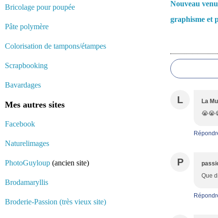
Nouveau venu
Bricolage pour poupée
graphisme et p
Pâte polymère
Colorisation de tampons/étampes
Commentair
Scrapbooking
Bavardages
L
La Mu
Mes autres sites
😭😭😭
Facebook
Répondr
Naturelimages
P
PhotoGuyloup
(ancien site)
passi
Que di
Brodamaryllis
Répondr
Broderie-Passion (très vieux site)