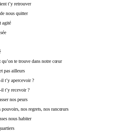
ient t’y retrouver
de nous quitter
t agité
sée
é
t qu’on te trouve dans notre cœur
et pas ailleurs
il t’y apercevoir ?
il t’y recevoir ?
tasser nos peurs
 pouvoirs, nos regrets, nos rancœurs
sses nous habiter
uartiers