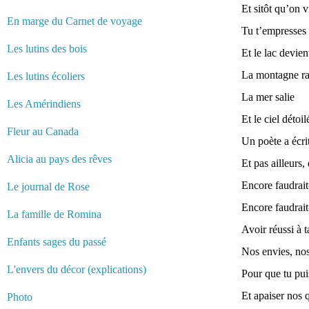
Et sitôt qu’on v
En marge du Carnet de voyage
Tu t’empresses 
Les lutins des bois
Et le lac devien
La montagne ra
Les lutins écoliers
La mer salie
Les Amérindiens
Et le ciel détoil
Fleur au Canada
Un poète a écri
Alicia au pays des rêves
Et pas ailleurs, 
Encore faudrait-
Le journal de Rose
Encore faudrait-
La famille de Romina
Avoir réussi à 
Enfants sages du passé
Nos envies, nos
L'envers du décor (explications)
Pour que tu pui
Et apaiser nos q
Photo