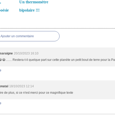
,
Un thermomètre
oésie
bipolaire !!!
es
Ajouter un commentaire
saraigne
20/10/2023 16:10
😭........ Restera-t-il quelque part sur cette planète un petit bout de terre pour la Paix
e
onatal
18/10/2023 12:14
re de plus, si ce n'est merci pour ce magnifique texte
e