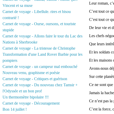
Leur roman, c’e
Vincent et sa muse
C’est tout ce qu
Carnet de voyage - Libellule. rires et bisou
contrarié !
C’est tout ce qu
Carnet de voyage - Ourse, oursons, et touriste
De leur vie et d
stupide
Les chefs négoc
Carnet de voyage - Allons faire le tour du Lac des
Nations à Sherbrooke
Que leurs intér
Carnet de voyage - La tristesse de Christophe
Et les soldats c
Transformation d'une Land Rover Barbie pour les
Et les maisons 
pompiers
Carnet de voyage - un campeur mal embouché
Avons-nous déjà
Nouveau venu, graphisme et poésie
Sur cette planèt
Carnet de voyage - Critiques et guérison
Ce ne sont que 
Carnet de voyage - Du nouveau chez Tamsir +
l'Odyssée et un bon prof
Jamais la hache
Un thermomètre bipolaire !!!
Ce n’est pas la 
Carnet de voyage - Découragement
C’est la force, c
Bon 14 juillet !