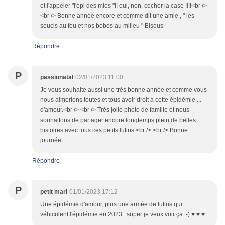
et l'appeler "l'épi des mies "!! oui, non, cocher la case !!!!<br />
<br /> Bonne année encore et comme dit une amie , " les
soucis au feu et nos bobos au milieu " Bisous
Répondre
P
passionatal
02/01/2023 11:00
Je vous souhaite aussi une très bonne année et comme vous
nous aimerions toutes et tous avoir droit à cette épidémie ...
d'amour.<br /> <br /> Très jolie photo de famille et nous
souhaitons de partager encore longtemps plein de belles
histoires avec tous ces petits lutins <br /> <br /> Bonne
journée
Répondre
P
petit mari
01/01/2023 17:12
Une épidémie d'amour, plus une armée de lutins qui
véhiculent l'épidémie en 2023...super je veux voir ça :-) ♥ ♥ ♥