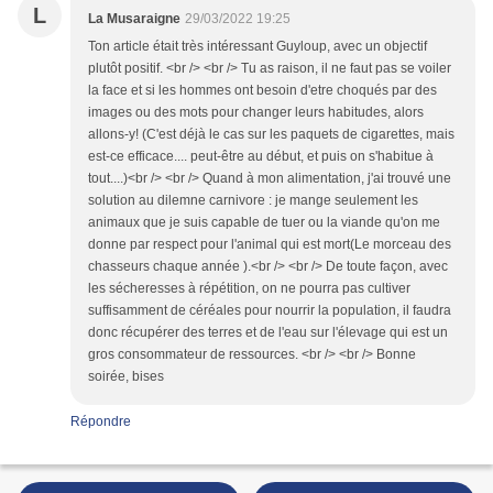
L
La Musaraigne
29/03/2022 19:25
Ton article était très intéressant Guyloup, avec un objectif
plutôt positif. <br /> <br /> Tu as raison, il ne faut pas se voiler
la face et si les hommes ont besoin d'etre choqués par des
images ou des mots pour changer leurs habitudes, alors
allons-y! (C'est déjà le cas sur les paquets de cigarettes, mais
est-ce efficace.... peut-être au début, et puis on s'habitue à
tout....)<br /> <br /> Quand à mon alimentation, j'ai trouvé une
solution au dilemne carnivore : je mange seulement les
animaux que je suis capable de tuer ou la viande qu'on me
donne par respect pour l'animal qui est mort(Le morceau des
chasseurs chaque année ).<br /> <br /> De toute façon, avec
les sécheresses à répétition, on ne pourra pas cultiver
suffisamment de céréales pour nourrir la population, il faudra
donc récupérer des terres et de l'eau sur l'élevage qui est un
gros consommateur de ressources. <br /> <br /> Bonne
soirée, bises
Répondre