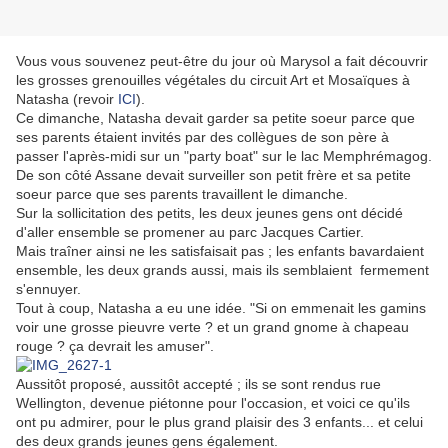
Vous vous souvenez peut-être du jour où Marysol a fait découvrir
les grosses grenouilles végétales du circuit Art et Mosaïques à
Natasha (revoir
ICI
).
Ce dimanche, Natasha devait garder sa petite soeur parce que
ses parents étaient invités par des collègues de son père à
passer l'après-midi sur un "party boat" sur le lac Memphrémagog.
De son côté Assane devait surveiller son petit frère et sa petite
soeur parce que ses parents travaillent le dimanche.
Sur la sollicitation des petits, les deux jeunes gens ont décidé
d'aller ensemble se promener au parc Jacques Cartier.
Mais traîner ainsi ne les satisfaisait pas ; les enfants bavardaient
ensemble, les deux grands aussi, mais ils semblaient fermement
s'ennuyer.
Tout à coup, Natasha a eu une idée. "Si on emmenait les gamins
voir une grosse pieuvre verte ? et un grand gnome à chapeau
rouge ? ça devrait les amuser".
Aussitôt proposé, aussitôt accepté ; ils se sont rendus rue
Wellington, devenue piétonne pour l'occasion, et voici ce qu'ils
ont pu admirer, pour le plus grand plaisir des 3 enfants... et celui
des deux grands jeunes gens également.